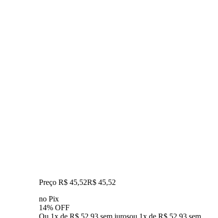
Preço R$ 45,52
R$
45
,
52
no Pix
14% OFF
Ou 1x de R$ 52,93 sem juros
ou
1
x de
R$ 52,93
sem