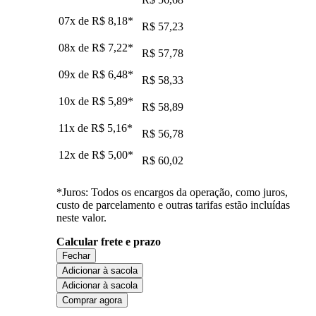
07x de
R$ 8,18
*
R$ 57,23
08x de
R$ 7,22
*
R$ 57,78
09x de
R$ 6,48
*
R$ 58,33
10x de
R$ 5,89
*
R$ 58,89
11x de
R$ 5,16
*
R$ 56,78
12x de
R$ 5,00
*
R$ 60,02
*Juros: Todos os encargos da operação, como juros,
custo de parcelamento e outras tarifas estão incluídas
neste valor.
Calcular frete e prazo
Fechar
Adicionar à sacola
Adicionar à sacola
Comprar agora