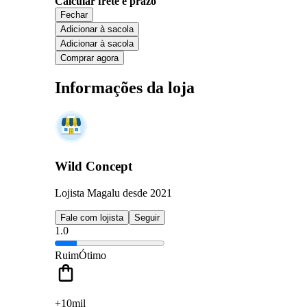
Calcular frete e prazo
Fechar
Adicionar à sacola
Adicionar à sacola
Comprar agora
Informações da loja
Wild Concept
Lojista Magalu desde 2021
Fale com lojista
Seguir
1.0
Ruim
Ótimo
+10mil