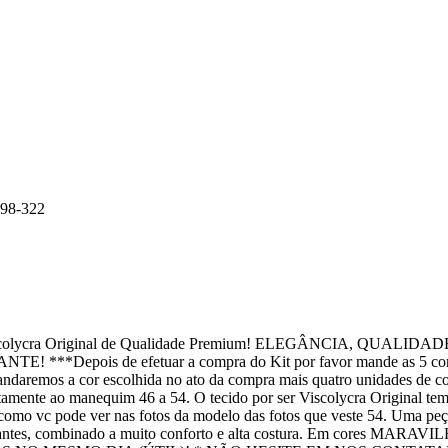
98-322
 Viscolycra Original de Qualidade Premium! ELEGÂNCIA, QUALIDA
Depois de efetuar a compra do Kit por favor mande as 5 cor
aremos a cor escolhida no ato da compra mais quatro unidades de cor
tamente ao manequim 46 a 54. O tecido por ser Viscolycra Original te
 como vc pode ver nas fotos da modelo das fotos que veste 54. Uma peç
legantes, combinado a muito conforto e alta costura. Em cores MARA