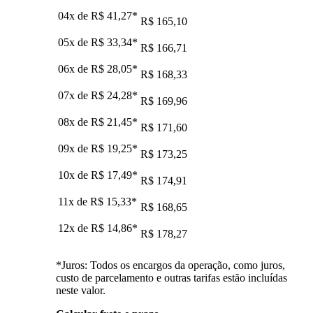
04x de
R$ 41,27
*
R$ 165,10
05x de
R$ 33,34
*
R$ 166,71
06x de
R$ 28,05
*
R$ 168,33
07x de
R$ 24,28
*
R$ 169,96
08x de
R$ 21,45
*
R$ 171,60
09x de
R$ 19,25
*
R$ 173,25
10x de
R$ 17,49
*
R$ 174,91
11x de
R$ 15,33
*
R$ 168,65
12x de
R$ 14,86
*
R$ 178,27
*Juros: Todos os encargos da operação, como juros,
custo de parcelamento e outras tarifas estão incluídas
neste valor.