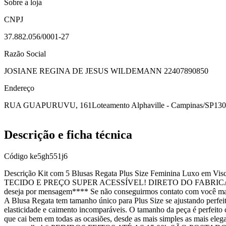
Sobre a loja
CNPJ
37.882.056/0001-27
Razão Social
JOSIANE REGINA DE JESUS WILDEMANN 22407890850
Endereço
RUA GUAPURUVU, 161
Loteamento Alphaville - Campinas/SP
130
Descrição e ficha técnica
Código
ke5gh551j6
Descrição Kit com 5 Blusas Regata Plus Size Feminina Luxo em
TECIDO E PREÇO SUPER ACESSÍVEL! DIRETO DO FABRICANTE! ***
deseja por mensagem**** Se não conseguirmos contato com você mand
A Blusa Regata tem tamanho único para Plus Size se ajustando perfei
elasticidade e caimento incomparáveis. O tamanho da peça é perfeito
que cai bem em todas as ocasiões, desde as mais simples as mais e