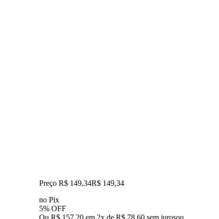
Preço R$ 149,34
R$
149
,
34
no Pix
5% OFF
Ou R$ 157,20 em 2x de R$ 78,60 sem juros
ou