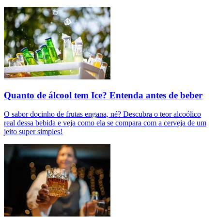
Quanto de álcool tem Ice? Entenda antes de beber
O sabor docinho de frutas engana, né? Descubra o teor alcoólico
real dessa bebida e veja como ela se compara com a cerveja de um
jeito super simples!