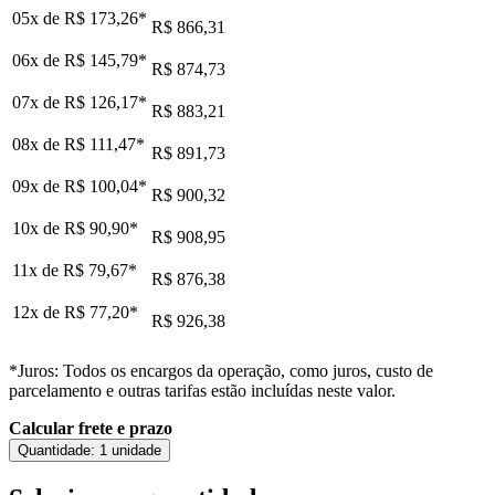
05x de
R$ 173,26
*
R$ 866,31
06x de
R$ 145,79
*
R$ 874,73
07x de
R$ 126,17
*
R$ 883,21
08x de
R$ 111,47
*
R$ 891,73
09x de
R$ 100,04
*
R$ 900,32
10x de
R$ 90,90
*
R$ 908,95
11x de
R$ 79,67
*
R$ 876,38
12x de
R$ 77,20
*
R$ 926,38
*Juros: Todos os encargos da operação, como juros, custo de
parcelamento e outras tarifas estão incluídas neste valor.
Calcular frete e prazo
Quantidade:
1 unidade