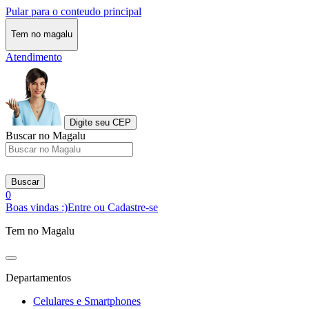
Pular para o conteudo principal
Tem no magalu
Atendimento
Digite seu CEP
Buscar no Magalu
Buscar
0
Boas vindas :)
Entre ou Cadastre-se
Tem no Magalu
Departamentos
Celulares e Smartphones