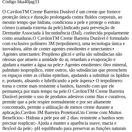
Código
hka40jag33
O CavilonTM Creme Barreira Durável é um creme que fornece
proteção única e duração prolongada contra fluídos corporais, ao
mesmo tempo que hidrata, condiciona a pele e protege o estrato
córneo (camada externa da pele).Indicado para prevenção de
Dermatite Associada à Incontinência (DaÍ), conhecida popularmente
como assaduras.O CavilonTM Creme Barreira Durável é formulado
com exclusivo polímero 3M (terpolímero), uma tecnologia única e
inovadora, além de conter agentes emolientes e umectantes:•
Agentes umectantes: Propileno glicol e uréia são substâncias não
oleosas que atraem a umidade do ar, retardam a evaporação e
ajudam a manter a água na pele;• Agentes emolientes: óleo mineral,
palmitato isopropílico, entre outros, são substâncias que preenchem
os espaços entre as células epiteliais, ajudando a substituir os lipídios
e, portanto, alisando e lubrificando a pele áspera;• O terpolímero:
torna o creme mais resistente a banhos, fazendo com que ele
permaneça por mais tempo na pele.O CavilonTM Creme Barreira
Durável permite o uso de produtos adesivos como fitas e curativos,
permite que a pele respire normalmente e por ser altamente
concentrado, permite a utilização de menos creme durante a
aplicação.Cavilon 3M Barreira ProtetoraUm Creme com Muitos
Benefícios:- Hidrata a pele por até 2 dias: resistente a banhos sem
precisar reaplicar;- Ajuda a manter a aparência suave, macia e
flexível da pele;- pH equilibrado para preservar as funções naturais