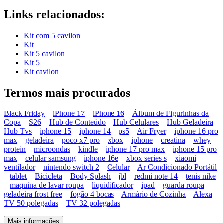
Links relacionados:
Kit com 5 cavilon
Kit
Kit 5 cavilon
Kit 5
Kit cavilon
Termos mais procurados
Black Friday
–
iPhone 17
–
iPhone 16
–
Álbum de Figurinhas da
Copa
–
S26
–
Hub de Conteúdo
–
Hub Celulares
–
Hub Geladeira
–
Hub Tvs
–
iphone 15
–
iphone 14
–
ps5
–
Air Fryer
–
iphone 16 pro
max
–
geladeira
–
poco x7 pro
–
xbox
–
iphone
–
creatina
–
whey
protein
–
microondas
–
kindle
–
iphone 17 pro max
–
iphone 15 pro
max
–
celular samsung
–
iphone 16e
–
xbox series s
–
xiaomi
–
ventilador
–
nintendo switch 2
–
Celular
–
Ar Condicionado Portátil
–
tablet
–
Bicicleta
–
Body Splash
–
jbl
–
redmi note 14
–
tenis nike
–
maquina de lavar roupa
–
liquidificador
–
ipad
–
guarda roupa
–
geladeira frost free
–
fogão 4 bocas
–
Armário de Cozinha
–
Alexa
–
TV 50 polegadas
–
TV 32 polegadas
Mais informações