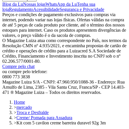
Blog da Lu
Nossas lojas
WhatsApp da Lu
Tenha sua
loja
Regulamento
Acessibilidade
Segurança e Privacidade
Preços e condições de pagamento exclusivos para compras via
internet, podendo variar nas lojas físicas. Ofertas válidas na compra
de até 5 peças de cada produto por cliente, até o término dos nossos
estoques para internet. Caso os produtos apresentem divergências de
valores, o preço válido é o da sacola de compras.
O Magazine Luiza atua como correspondente no País, nos termos da
Resolução CMN nº 4.935/2021, e encaminha propostas de cartão de
crédito e operações de crédito para a Luizacred S.A Sociedade de
Crédito, Financiamento e Investimento inscrita no CNPJ sob o nº
02.206.577/0001-80.
Compre pelo chat
ou compre pelo telefone:
0800 773 3838
Magazine Luiza S/A - CNPJ: 47.960.950/1088-36 - Endereço: Rua
Arnulfo de Lima, 2385 - Vila Santa Cruz, Franca/SP - CEP 14.403-
471 ® Magazine Luiza – Todos os direitos reservados.
Home
>
mercado
>
Troca e Desfralde
>
Creme/ Pomada para Assadura
>
Kit com 5 cavilon creme barreira duravel 92g 3m