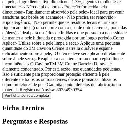
da pele;- Ingrediente ativo dimeticona 1.3%, agentes emolientes e
umectantes;- Não oclui os poros;- Proteção fornecida pela
dimeticona;- Rapidamente absorvido pela pele;- Ideal para prevenir
assaduras nos bebês ou acamados;- Não precisa ser removido;-
Hipoalergênico;- Não permite que os resíduos fecais e urinários
fiquem aderidos (como ocorre com o uso de outros cremes, pomadas
e óleos);- Ideal para usuários de fraldas e que possuem a necessidade
de manter a pele hidratada e protegida por um longo período.Como
Aplicar- Utilize sobre a pele limpa e seca;- Aplique uma pequena
quantidade do 3M Cavilon Creme Barreira durável e espalhe
delicadamente sobre a pele;- O creme deve ser aplicado diretamente
sobre à pele seca.;- Reaplicar a cada terceiro ou quarto episódio de
incontinência;- O CavilonTM 3M Creme Barreira Durável é
altamente concentrado. Por esta razão, use quantidades pequenas.
Isso é suficiente para proporcionar proteção eficiente à pele,
diferente de todos os outros cremes, óleos e pomadas utilizados
como protetores de pele.Garantia contra defeitos de fabricação ou
materiais.Registro na Anvisa: 80284930354
Ver ficha técnica completa
Ficha Técnica
Perguntas e Respostas