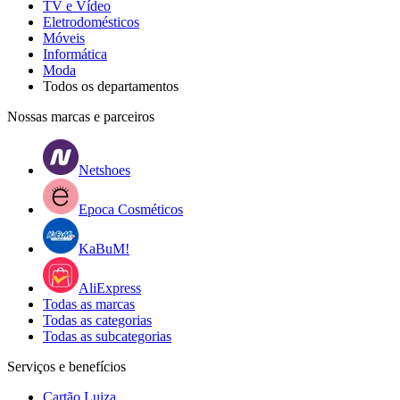
TV e Vídeo
Eletrodomésticos
Móveis
Informática
Moda
Todos os departamentos
Nossas marcas e parceiros
Netshoes
Epoca Cosméticos
KaBuM!
AliExpress
Todas as marcas
Todas as categorias
Todas as subcategorias
Serviços e benefícios
Cartão Luiza