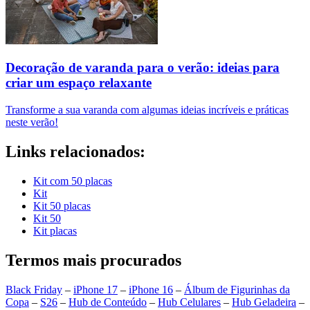
Decoração de varanda para o verão: ideias para
criar um espaço relaxante
Transforme a sua varanda com algumas ideias incríveis e práticas
neste verão!
Links relacionados:
Kit com 50 placas
Kit
Kit 50 placas
Kit 50
Kit placas
Termos mais procurados
Black Friday
–
iPhone 17
–
iPhone 16
–
Álbum de Figurinhas da
Copa
–
S26
–
Hub de Conteúdo
–
Hub Celulares
–
Hub Geladeira
–