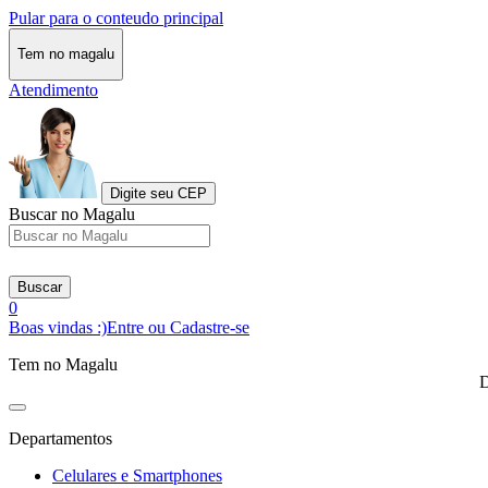
Pular para o conteudo principal
Tem no magalu
Atendimento
Digite seu CEP
Buscar no Magalu
Buscar
0
Boas vindas :)
Entre ou Cadastre-se
Tem no Magalu
D
Departamentos
Celulares e Smartphones