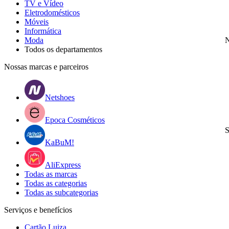
TV e Vídeo
Eletrodomésticos
Móveis
Informática
Moda
N
Todos os departamentos
Nossas marcas e parceiros
Netshoes
Epoca Cosméticos
S
KaBuM!
AliExpress
Todas as marcas
Todas as categorias
Todas as subcategorias
Serviços e benefícios
Cartão Luiza