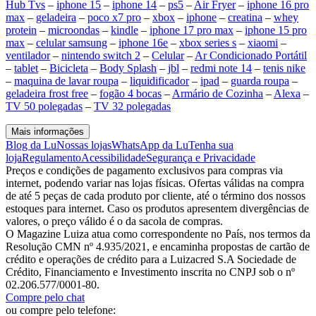
Hub Tvs
–
iphone 15
–
iphone 14
–
ps5
–
Air Fryer
–
iphone 16 pro
max
–
geladeira
–
poco x7 pro
–
xbox
–
iphone
–
creatina
–
whey
protein
–
microondas
–
kindle
–
iphone 17 pro max
–
iphone 15 pro
max
–
celular samsung
–
iphone 16e
–
xbox series s
–
xiaomi
–
ventilador
–
nintendo switch 2
–
Celular
–
Ar Condicionado Portátil
–
tablet
–
Bicicleta
–
Body Splash
–
jbl
–
redmi note 14
–
tenis nike
–
maquina de lavar roupa
–
liquidificador
–
ipad
–
guarda roupa
–
geladeira frost free
–
fogão 4 bocas
–
Armário de Cozinha
–
Alexa
–
TV 50 polegadas
–
TV 32 polegadas
Mais informações
Blog da Lu
Nossas lojas
WhatsApp da Lu
Tenha sua
loja
Regulamento
Acessibilidade
Segurança e Privacidade
Preços e condições de pagamento exclusivos para compras via
internet, podendo variar nas lojas físicas. Ofertas válidas na compra
de até 5 peças de cada produto por cliente, até o término dos nossos
estoques para internet. Caso os produtos apresentem divergências de
valores, o preço válido é o da sacola de compras.
O Magazine Luiza atua como correspondente no País, nos termos da
Resolução CMN nº 4.935/2021, e encaminha propostas de cartão de
crédito e operações de crédito para a Luizacred S.A Sociedade de
Crédito, Financiamento e Investimento inscrita no CNPJ sob o nº
02.206.577/0001-80.
Compre pelo chat
ou compre pelo telefone: