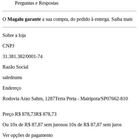
Perguntas e Respostas
O
Magalu garante
a sua compra, do pedido à entrega.
Saiba mais
Sobre a loja
CNPJ
31.381.382/0001-74
Razão Social
saledrums
Endereço
Rodovia Arao Sahm, 1287
Terra Preta - Mairipora/SP
07662-810
Preço R$ 878,73
R$
878
,
73
Ou 10x de R$ 87,87 sem juros
ou
10
x de
R$ 87,87
sem juros
Ver opções de pagamento