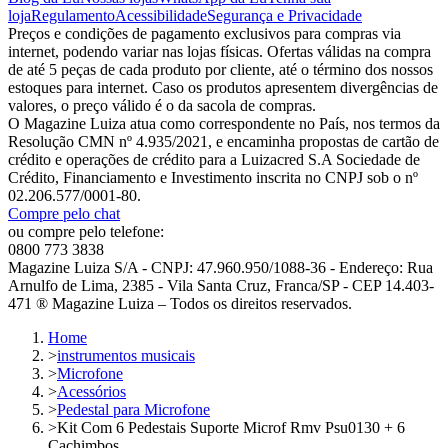
loja
Regulamento
Acessibilidade
Segurança e Privacidade
Preços e condições de pagamento exclusivos para compras via
internet, podendo variar nas lojas físicas. Ofertas válidas na compra
de até 5 peças de cada produto por cliente, até o término dos nossos
estoques para internet. Caso os produtos apresentem divergências de
valores, o preço válido é o da sacola de compras.
O Magazine Luiza atua como correspondente no País, nos termos da
Resolução CMN nº 4.935/2021, e encaminha propostas de cartão de
crédito e operações de crédito para a Luizacred S.A Sociedade de
Crédito, Financiamento e Investimento inscrita no CNPJ sob o nº
02.206.577/0001-80.
Compre pelo chat
ou compre pelo telefone:
0800 773 3838
Magazine Luiza S/A - CNPJ: 47.960.950/1088-36 - Endereço: Rua
Arnulfo de Lima, 2385 - Vila Santa Cruz, Franca/SP - CEP 14.403-
471 ® Magazine Luiza – Todos os direitos reservados.
Home
>
instrumentos musicais
>
Microfone
>
Acessórios
>
Pedestal para Microfone
>
Kit Com 6 Pedestais Suporte Microf Rmv Psu0130 + 6
Cachimbos