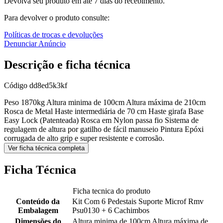
Devolva seu produto em até 7 dias do recebimento.
Para devolver o produto consulte:
Políticas de trocas e devoluções
Denunciar Anúncio
Descrição e ficha técnica
Código
dd8ed5k3kf
Peso 1870kg Altura minima de 100cm Altura máxima de 210cm
Rosca de Metal Haste intermediária de 70 cm Haste girafa Base
Easy Lock (Patenteada) Rosca em Nylon passa fio Sistema de
regulagem de altura por gatilho de fácil manuseio Pintura Epóxi
corrugada de alto grip e super resistente e corrosão.
Ver ficha técnica completa
Ficha Técnica
Ficha tecnica do produto
Conteúdo da
Kit Com 6 Pedestais Suporte Microf Rmv
Embalagem
Psu0130 + 6 Cachimbos
Dimensões do
Altura minima de 100cm Altura máxima de