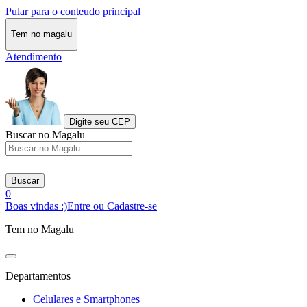
Pular para o conteudo principal
Tem no magalu
Atendimento
Digite seu CEP
Buscar no Magalu
Buscar
0
Boas vindas :)
Entre ou Cadastre-se
Tem no Magalu
Departamentos
Celulares e Smartphones