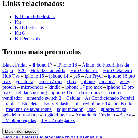
Links relacionados:
Kit Com 6 Pedestais
Kit
Kit 6 Pedestais
Kit 6
Kit Pedestais
Termos mais procurados
Black Friday
–
iPhone 17
–
iPhone 16
–
Álbum de Figurinhas da
Copa
–
S26
–
Hub de Conteúdo
–
Hub Celulares
–
Hub Geladeira
–
Hub Tvs
–
iphone 15
–
iphone 14
–
ps5
–
Air Fryer
–
iphone 16 pro
max
–
geladeira
–
poco x7 pro
–
xbox
–
iphone
–
creatina
–
whey
protein
–
microondas
–
kindle
–
iphone 17 pro max
–
iphone 15 pro
max
–
celular samsung
–
iphone 16e
–
xbox series s
–
xiaomi
–
ventilador
–
nintendo switch 2
–
Celular
–
Ar Condicionado Portátil
–
tablet
–
Bicicleta
–
Body Splash
–
jbl
–
redmi note 14
–
tenis nike
–
maquina de lavar roupa
–
liquidificador
–
ipad
–
guarda roupa
–
geladeira frost free
–
fogão 4 bocas
–
Armário de Cozinha
–
Alexa
–
TV 50 polegadas
–
TV 32 polegadas
Mais informações
Blog da Lu
Nossas lojas
WhatsApp da Lu
Tenha sua