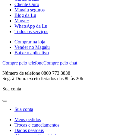
Cliente Ouro
Magalu seguros
Blog da Lu
Maga +
WhatsApp da Lu
Todos os serviços
Comprar na loja
Vender no Magalu
Baixe o aplicativo
Compre pelo telefone
Compre pelo chat
Número de telefone 0800 773 3838
Seg. à Dom. exceto feriados das 8h às 20h
Sua conta
Sua conta
Meus pedidos
Trocas e cancelamentos
Dados pessoais