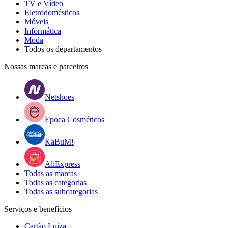
TV e Vídeo
Eletrodomésticos
Móveis
Informática
Moda
Todos os departamentos
Nossas marcas e parceiros
Netshoes
Epoca Cosméticos
KaBuM!
AliExpress
Todas as marcas
Todas as categorias
Todas as subcategorias
Serviços e benefícios
Cartão Luiza