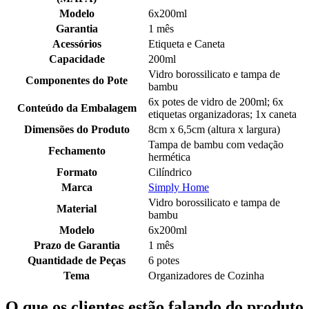
Modelo
6x200ml
Garantia
1 mês
Acessórios
Etiqueta e Caneta
Capacidade
200ml
Vidro borossilicato e tampa de
Componentes do Pote
bambu
6x potes de vidro de 200ml; 6x
Conteúdo da Embalagem
etiquetas organizadoras; 1x caneta
Dimensões do Produto
8cm x 6,5cm (altura x largura)
Tampa de bambu com vedação
Fechamento
hermética
Formato
Cilíndrico
Marca
Simply Home
Vidro borossilicato e tampa de
Material
bambu
Modelo
6x200ml
Prazo de Garantia
1 mês
Quantidade de Peças
6 potes
Tema
Organizadores de Cozinha
O que os clientes estão falando do produto