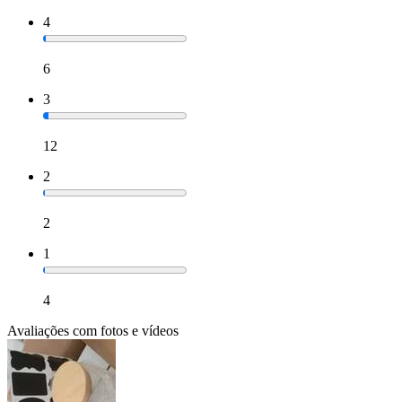
4
6
3
12
2
2
1
4
Avaliações com fotos e vídeos