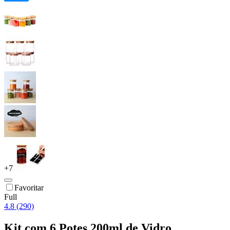
+
7
Favoritar
Full
4.8 (290)
Kit com 6 Potes 200ml de Vidro