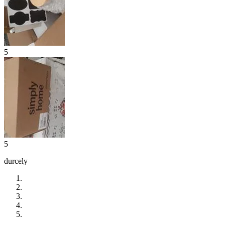
5
5
durcely