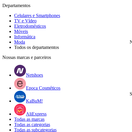
Departamentos
Celulares e Smartphones
TV e Vídeo
Eletrodomésticos
Móveis
Informática
Moda
N
Todos os departamentos
Nossas marcas e parceiros
Netshoes
Epoca Cosméticos
S
KaBuM!
AliExpress
Todas as marcas
Todas as categorias
Todas as subcategorias