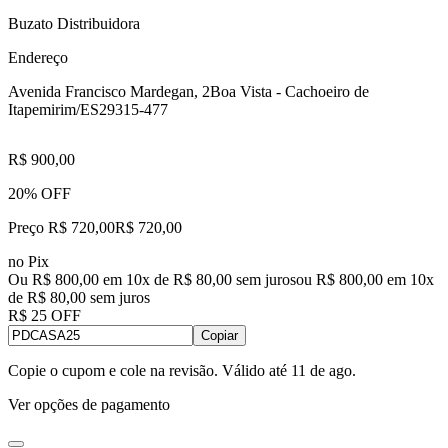
Buzato Distribuidora
Endereço
Avenida Francisco Mardegan, 2
Boa Vista - Cachoeiro de
Itapemirim/ES
29315-477
R$ 900,00
20% OFF
Preço R$ 720,00
R$
720
,
00
no Pix
Ou R$ 800,00 em 10x de R$ 80,00 sem juros
ou
R$ 800,00
em
10
x
de
R$ 80,00
sem juros
R$ 25 OFF
Copiar
Copie o cupom e cole na revisão. Válido até
11 de ago
.
Ver opções de pagamento