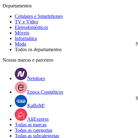
Departamentos
Celulares e Smartphones
TV e Vídeo
Eletrodomésticos
Móveis
Informática
Moda
N
Todos os departamentos
Nossas marcas e parceiros
Netshoes
Epoca Cosméticos
S
KaBuM!
AliExpress
Todas as marcas
Todas as categorias
Todas as subcategorias