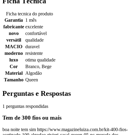
Ficha Técnica
Ficha tecnica do produto
Garantia
1 mês
fabricante
excelente
novo
confortável
versátil
qualidade
MACIO
duravel
moderno
resistente
luxo
otima qualidade
Cor
Branco, Bege
Material
Algodão
Tamanho
Queen
Perguntas e Respostas
1 perguntas respondidas
Tem de 300 fios ou mais
boa noite tem sim https://www.magazineluiza.com.br/kit-400-fios-
acetinado-100-algodao-rivieri-casal-queen-05-pc-morada-dos-