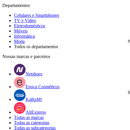
Departamentos
Celulares e Smartphones
TV e Vídeo
Eletrodomésticos
Móveis
Informática
Moda
N
Todos os departamentos
Nossas marcas e parceiros
Netshoes
Epoca Cosméticos
S
KaBuM!
AliExpress
Todas as marcas
Todas as categorias
Todas as subcategorias