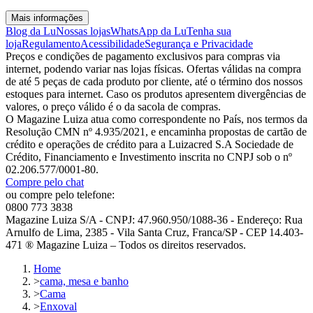
Mais informações
Blog da Lu
Nossas lojas
WhatsApp da Lu
Tenha sua
loja
Regulamento
Acessibilidade
Segurança e Privacidade
Preços e condições de pagamento exclusivos para compras via
internet, podendo variar nas lojas físicas. Ofertas válidas na compra
de até 5 peças de cada produto por cliente, até o término dos nossos
estoques para internet. Caso os produtos apresentem divergências de
valores, o preço válido é o da sacola de compras.
O Magazine Luiza atua como correspondente no País, nos termos da
Resolução CMN nº 4.935/2021, e encaminha propostas de cartão de
crédito e operações de crédito para a Luizacred S.A Sociedade de
Crédito, Financiamento e Investimento inscrita no CNPJ sob o nº
02.206.577/0001-80.
Compre pelo chat
ou compre pelo telefone:
0800 773 3838
Magazine Luiza S/A - CNPJ: 47.960.950/1088-36 - Endereço: Rua
Arnulfo de Lima, 2385 - Vila Santa Cruz, Franca/SP - CEP 14.403-
471 ® Magazine Luiza – Todos os direitos reservados.
Home
>
cama, mesa e banho
>
Cama
>
Enxoval