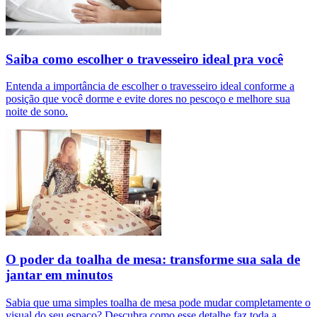
Saiba como escolher o travesseiro ideal pra você
Entenda a importância de escolher o travesseiro ideal conforme a
posição que você dorme e evite dores no pescoço e melhore sua
noite de sono.
O poder da toalha de mesa: transforme sua sala de
jantar em minutos
Sabia que uma simples toalha de mesa pode mudar completamente o
visual do seu espaço? Descubra como esse detalhe faz toda a