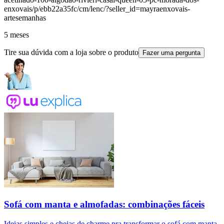
enxovais/p/ebb22a35fc/cm/lenc/?seller_id=mayraenxovais-
artesemanhas
5 meses
Tire sua dúvida com a loja sobre o produto
Fazer uma pergunta
Sofá com manta e almofadas: combinações fáceis
Ideias simples e cheias de charme pra transformar o sofá com manta