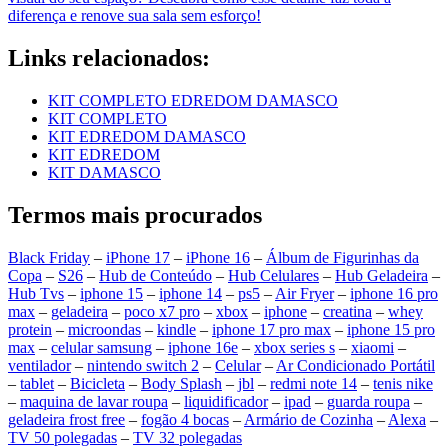
diferença e renove sua sala sem esforço!
Links relacionados:
KIT COMPLETO EDREDOM DAMASCO
KIT COMPLETO
KIT EDREDOM DAMASCO
KIT EDREDOM
KIT DAMASCO
Termos mais procurados
Black Friday
–
iPhone 17
–
iPhone 16
–
Álbum de Figurinhas da
Copa
–
S26
–
Hub de Conteúdo
–
Hub Celulares
–
Hub Geladeira
–
Hub Tvs
–
iphone 15
–
iphone 14
–
ps5
–
Air Fryer
–
iphone 16 pro
max
–
geladeira
–
poco x7 pro
–
xbox
–
iphone
–
creatina
–
whey
protein
–
microondas
–
kindle
–
iphone 17 pro max
–
iphone 15 pro
max
–
celular samsung
–
iphone 16e
–
xbox series s
–
xiaomi
–
ventilador
–
nintendo switch 2
–
Celular
–
Ar Condicionado Portátil
–
tablet
–
Bicicleta
–
Body Splash
–
jbl
–
redmi note 14
–
tenis nike
–
maquina de lavar roupa
–
liquidificador
–
ipad
–
guarda roupa
–
geladeira frost free
–
fogão 4 bocas
–
Armário de Cozinha
–
Alexa
–
TV 50 polegadas
–
TV 32 polegadas