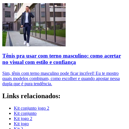
Tênis pra usar com terno masculino: como acertar
no visual com estilo e confiança
Sim, tênis com terno masculino pode ficar incrível! Eu te mostro
quais modelos combinam, como escolher e quando apostar nessa
dupla que é pura tendência.
Links relacionados:
Kit conjunto jogo 2
Kit conjunto
Kit jogo 2
Kit jogo
Kit 2