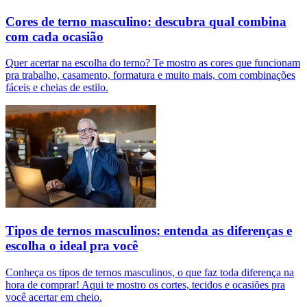
Cores de terno masculino: descubra qual combina
com cada ocasião
Quer acertar na escolha do terno? Te mostro as cores que funcionam
pra trabalho, casamento, formatura e muito mais, com combinações
fáceis e cheias de estilo.
Tipos de ternos masculinos: entenda as diferenças e
escolha o ideal pra você
Conheça os tipos de ternos masculinos, o que faz toda diferença na
hora de comprar! Aqui te mostro os cortes, tecidos e ocasiões pra
você acertar em cheio.