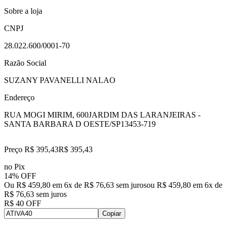
Sobre a loja
CNPJ
28.022.600/0001-70
Razão Social
SUZANY PAVANELLI NALAO
Endereço
RUA MOGI MIRIM, 600
JARDIM DAS LARANJEIRAS -
SANTA BARBARA D OESTE/SP
13453-719
Preço R$ 395,43
R$
395
,
43
no Pix
14% OFF
Ou R$ 459,80 em 6x de R$ 76,63 sem juros
ou
R$ 459,80
em
6
x de
R$ 76,63
sem juros
R$ 40 OFF
Copiar