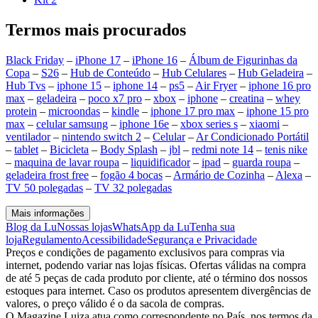
Termos mais procurados
Black Friday
–
iPhone 17
–
iPhone 16
–
Álbum de Figurinhas da
Copa
–
S26
–
Hub de Conteúdo
–
Hub Celulares
–
Hub Geladeira
–
Hub Tvs
–
iphone 15
–
iphone 14
–
ps5
–
Air Fryer
–
iphone 16 pro
max
–
geladeira
–
poco x7 pro
–
xbox
–
iphone
–
creatina
–
whey
protein
–
microondas
–
kindle
–
iphone 17 pro max
–
iphone 15 pro
max
–
celular samsung
–
iphone 16e
–
xbox series s
–
xiaomi
–
ventilador
–
nintendo switch 2
–
Celular
–
Ar Condicionado Portátil
–
tablet
–
Bicicleta
–
Body Splash
–
jbl
–
redmi note 14
–
tenis nike
–
maquina de lavar roupa
–
liquidificador
–
ipad
–
guarda roupa
–
geladeira frost free
–
fogão 4 bocas
–
Armário de Cozinha
–
Alexa
–
TV 50 polegadas
–
TV 32 polegadas
Mais informações
Blog da Lu
Nossas lojas
WhatsApp da Lu
Tenha sua
loja
Regulamento
Acessibilidade
Segurança e Privacidade
Preços e condições de pagamento exclusivos para compras via
internet, podendo variar nas lojas físicas. Ofertas válidas na compra
de até 5 peças de cada produto por cliente, até o término dos nossos
estoques para internet. Caso os produtos apresentem divergências de
valores, o preço válido é o da sacola de compras.
O Magazine Luiza atua como correspondente no País, nos termos da