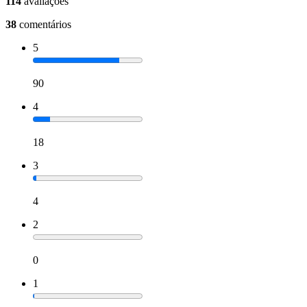
114
avaliações
38
comentários
5
90
4
18
3
4
2
0
1