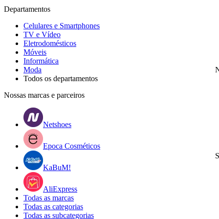
Departamentos
Celulares e Smartphones
TV e Vídeo
Eletrodomésticos
Móveis
Informática
Moda
N
Todos os departamentos
Nossas marcas e parceiros
Netshoes
Epoca Cosméticos
S
KaBuM!
AliExpress
Todas as marcas
Todas as categorias
Todas as subcategorias