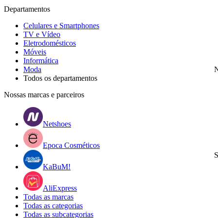
Departamentos
Celulares e Smartphones
TV e Vídeo
Eletrodomésticos
Móveis
Informática
Moda
N
Todos os departamentos
Nossas marcas e parceiros
Netshoes
Epoca Cosméticos
S
KaBuM!
AliExpress
Todas as marcas
Todas as categorias
Todas as subcategorias