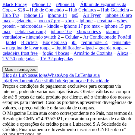
Black Friday
–
iPhone 17
–
iPhone 16
–
Álbum de Figurinhas da
Copa
–
S26
–
Hub de Conteúdo
–
Hub Celulares
–
Hub Geladeira
–
Hub Tvs
–
iphone 15
–
iphone 14
–
ps5
–
Air Fryer
–
iphone 16 pro
max
–
geladeira
–
poco x7 pro
–
xbox
–
iphone
–
creatina
–
whey
protein
–
microondas
–
kindle
–
iphone 17 pro max
–
iphone 15 pro
max
–
celular samsung
–
iphone 16e
–
xbox series s
–
xiaomi
–
ventilador
–
nintendo switch 2
–
Celular
–
Ar Condicionado Portátil
–
tablet
–
Bicicleta
–
Body Splash
–
jbl
–
redmi note 14
–
tenis nike
–
maquina de lavar roupa
–
liquidificador
–
ipad
–
guarda roupa
–
geladeira frost free
–
fogão 4 bocas
–
Armário de Cozinha
–
Alexa
–
TV 50 polegadas
–
TV 32 polegadas
Mais informações
Blog da Lu
Nossas lojas
WhatsApp da Lu
Tenha sua
loja
Regulamento
Acessibilidade
Segurança e Privacidade
Preços e condições de pagamento exclusivos para compras via
internet, podendo variar nas lojas físicas. Ofertas válidas na compra
de até 5 peças de cada produto por cliente, até o término dos nossos
estoques para internet. Caso os produtos apresentem divergências de
valores, o preço válido é o da sacola de compras.
O Magazine Luiza atua como correspondente no País, nos termos da
Resolução CMN nº 4.935/2021, e encaminha propostas de cartão de
crédito e operações de crédito para a Luizacred S.A Sociedade de
Crédito, Financiamento e Investimento inscrita no CNPJ sob o nº
02.206.577/0001-80.