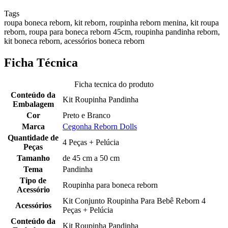
Tags
roupa boneca reborn, kit reborn, roupinha reborn menina, kit roupa
reborn, roupa para boneca reborn 45cm, roupinha pandinha reborn,
kit boneca reborn, acessórios boneca reborn
Ficha Técnica
Ficha tecnica do produto
Conteúdo da
Kit Roupinha Pandinha
Embalagem
Cor
Preto e Branco
Marca
Cegonha Reborn Dolls
Quantidade de
4 Peças + Pelúcia
Peças
Tamanho
de 45 cm a 50 cm
Tema
Pandinha
Tipo de
Roupinha para boneca reborn
Acessório
Kit Conjunto Roupinha Para Bebê Reborn 4
Acessórios
Peças + Pelúcia
Conteúdo da
Kit Roupinha Pandinha