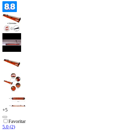
+
5
Favoritar
5.0 (2)