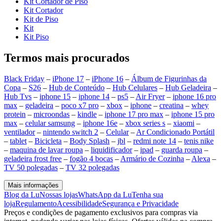
Kit Cortador de Piso
Kit Cortador
Kit de Piso
Kit
Kit Piso
Termos mais procurados
Black Friday
–
iPhone 17
–
iPhone 16
–
Álbum de Figurinhas da
Copa
–
S26
–
Hub de Conteúdo
–
Hub Celulares
–
Hub Geladeira
–
Hub Tvs
–
iphone 15
–
iphone 14
–
ps5
–
Air Fryer
–
iphone 16 pro
max
–
geladeira
–
poco x7 pro
–
xbox
–
iphone
–
creatina
–
whey
protein
–
microondas
–
kindle
–
iphone 17 pro max
–
iphone 15 pro
max
–
celular samsung
–
iphone 16e
–
xbox series s
–
xiaomi
–
ventilador
–
nintendo switch 2
–
Celular
–
Ar Condicionado Portátil
–
tablet
–
Bicicleta
–
Body Splash
–
jbl
–
redmi note 14
–
tenis nike
–
maquina de lavar roupa
–
liquidificador
–
ipad
–
guarda roupa
–
geladeira frost free
–
fogão 4 bocas
–
Armário de Cozinha
–
Alexa
–
TV 50 polegadas
–
TV 32 polegadas
Mais informações
Blog da Lu
Nossas lojas
WhatsApp da Lu
Tenha sua
loja
Regulamento
Acessibilidade
Segurança e Privacidade
Preços e condições de pagamento exclusivos para compras via