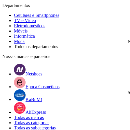
Departamentos
Celulares e Smartphones
TV e Vídeo
Eletrodomésticos
Móveis
Informática
Moda
N
Todos os departamentos
Nossas marcas e parceiros
Netshoes
Epoca Cosméticos
S
KaBuM!
AliExpress
Todas as marcas
Todas as categorias
Todas as subcategorias