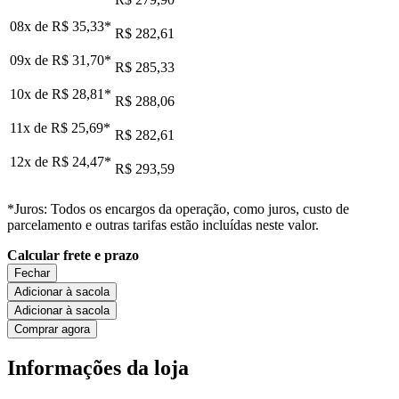
08x de
R$ 35,33
*
R$ 282,61
09x de
R$ 31,70
*
R$ 285,33
10x de
R$ 28,81
*
R$ 288,06
11x de
R$ 25,69
*
R$ 282,61
12x de
R$ 24,47
*
R$ 293,59
*Juros: Todos os encargos da operação, como juros, custo de
parcelamento e outras tarifas estão incluídas neste valor.
Calcular frete e prazo
Fechar
Adicionar à sacola
Adicionar à sacola
Comprar agora
Informações da loja