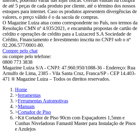
internet, podendo variar nas lojas físicas. Ofertas válidas na compra
de até 5 peças de cada produto por cliente, até o término dos nossos
estoques para internet. Caso os produtos apresentem divergências de
valores, o preço válido é o da sacola de compras.
O Magazine Luiza atua como correspondente no País, nos termos da
Resolução CMN nº 4.935/2021, e encaminha propostas de cartão de
crédito e operações de crédito para a Luizacred S.A Sociedade de
Crédito, Financiamento e Investimento inscrita no CNPJ sob o nº
02.206.577/0001-80.
Compre pelo chat
ou compre pelo telefone:
0800 773 3838
Magazine Luiza S/A - CNPJ: 47.960.950/1088-36 - Endereço: Rua
Arnulfo de Lima, 2385 - Vila Santa Cruz, Franca/SP - CEP 14.403-
471 ® Magazine Luiza – Todos os direitos reservados.
Home
>
ferramentas
>
Ferramentas Automotivas
>
Manuais
>
Cortador de Piso
>
Kit Cortador de Piso 90cm com Espaçadores 1,5mm e
Cunhas Niveladoras Famastil Master para Instalação de Pisos
e Azulejos