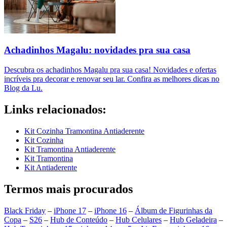
Achadinhos Magalu: novidades pra sua casa
Descubra os achadinhos Magalu pra sua casa! Novidades e ofertas
incríveis pra decorar e renovar seu lar. Confira as melhores dicas no
Blog da Lu.
Links relacionados:
Kit Cozinha Tramontina Antiaderente
Kit Cozinha
Kit Tramontina Antiaderente
Kit Tramontina
Kit Antiaderente
Termos mais procurados
Black Friday
–
iPhone 17
–
iPhone 16
–
Álbum de Figurinhas da
Copa
–
S26
–
Hub de Conteúdo
–
Hub Celulares
–
Hub Geladeira
–