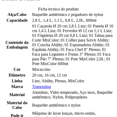
Ficha tecnica do produto
Alça/Cabo
Baquelite antitérmico e pegadores de nylon
Capacidade
2,8 L, 1,4 L, 1,1 L, 0,8 L, 2,0L, 600ml
01 Caçarola Ø 20 cm 2,8 L Linz; 01 Panela Ø 16
cm 1,4 L Linz; 01 Fervedor Ø 12 cm 1,1 L Linz;
01 Frigideira Ø 20 cm 0,8 L Linz; 01 Tabua para
Corte MixColor; 01 Colher para Servir Ability;
Conteúdo da
01 Concha Ability; 01 Espumadeira Ability; 01
Embalagem
Espátula Ability; 01 Faca Chef 8" Plenus; 01
Faca para Legumes e Frutas 3" Plenus; 01 Faca
para Pão 7" Plenus; 01 Pote MixColor 2,0L; 01
Pote MixColor 600ml
Cor
Mocaccino
Diâmetro
20 cm, 16 cm, 12 cm
Linha
Linz, Ability, Plenus, MixColor
Marca
Tramontina
Alumínio, Vidro temperado, Aço inox, Baquelite
Material
antitérmico, Nylon, Polipropileno
Material do
Baquelite antitérmico e nylon
Cabo
Máquina de lavar louças, micro-ondas,
Pode ir