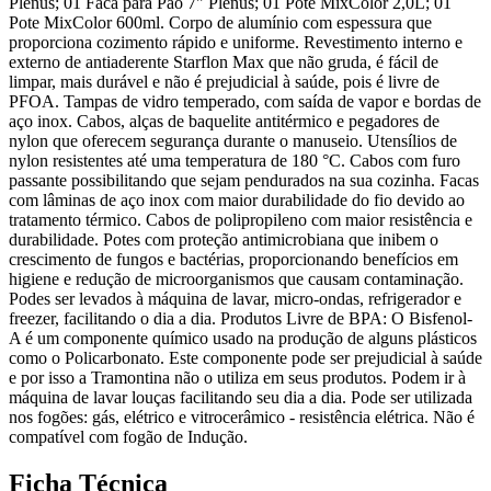
Plenus; 01 Faca para Pão 7" Plenus; 01 Pote MixColor 2,0L; 01
Pote MixColor 600ml. Corpo de alumínio com espessura que
proporciona cozimento rápido e uniforme. Revestimento interno e
externo de antiaderente Starflon Max que não gruda, é fácil de
limpar, mais durável e não é prejudicial à saúde, pois é livre de
PFOA. Tampas de vidro temperado, com saída de vapor e bordas de
aço inox. Cabos, alças de baquelite antitérmico e pegadores de
nylon que oferecem segurança durante o manuseio. Utensílios de
nylon resistentes até uma temperatura de 180 °C. Cabos com furo
passante possibilitando que sejam pendurados na sua cozinha. Facas
com lâminas de aço inox com maior durabilidade do fio devido ao
tratamento térmico. Cabos de polipropileno com maior resistência e
durabilidade. Potes com proteção antimicrobiana que inibem o
crescimento de fungos e bactérias, proporcionando benefícios em
higiene e redução de microorganismos que causam contaminação.
Podes ser levados à máquina de lavar, micro-ondas, refrigerador e
freezer, facilitando o dia a dia. Produtos Livre de BPA: O Bisfenol-
A é um componente químico usado na produção de alguns plásticos
como o Policarbonato. Este componente pode ser prejudicial à saúde
e por isso a Tramontina não o utiliza em seus produtos. Podem ir à
máquina de lavar louças facilitando seu dia a dia. Pode ser utilizada
nos fogões: gás, elétrico e vitrocerâmico - resistência elétrica. Não é
compatível com fogão de Indução.
Ficha Técnica