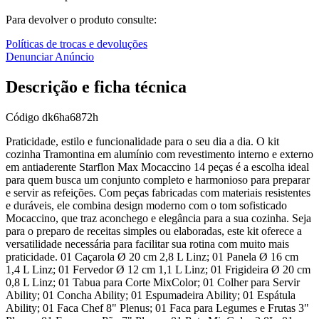
Para devolver o produto consulte:
Políticas de trocas e devoluções
Denunciar Anúncio
Descrição e ficha técnica
Código
dk6ha6872h
Praticidade, estilo e funcionalidade para o seu dia a dia. O kit
cozinha Tramontina em alumínio com revestimento interno e externo
em antiaderente Starflon Max Mocaccino 14 peças é a escolha ideal
para quem busca um conjunto completo e harmonioso para preparar
e servir as refeições. Com peças fabricadas com materiais resistentes
e duráveis, ele combina design moderno com o tom sofisticado
Mocaccino, que traz aconchego e elegância para a sua cozinha. Seja
para o preparo de receitas simples ou elaboradas, este kit oferece a
versatilidade necessária para facilitar sua rotina com muito mais
praticidade. 01 Caçarola Ø 20 cm 2,8 L Linz; 01 Panela Ø 16 cm
1,4 L Linz; 01 Fervedor Ø 12 cm 1,1 L Linz; 01 Frigideira Ø 20 cm
0,8 L Linz; 01 Tabua para Corte MixColor; 01 Colher para Servir
Ability; 01 Concha Ability; 01 Espumadeira Ability; 01 Espátula
Ability; 01 Faca Chef 8" Plenus; 01 Faca para Legumes e Frutas 3"