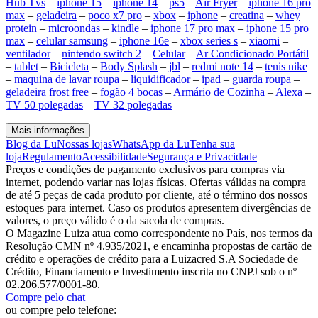
Hub Tvs
–
iphone 15
–
iphone 14
–
ps5
–
Air Fryer
–
iphone 16 pro
max
–
geladeira
–
poco x7 pro
–
xbox
–
iphone
–
creatina
–
whey
protein
–
microondas
–
kindle
–
iphone 17 pro max
–
iphone 15 pro
max
–
celular samsung
–
iphone 16e
–
xbox series s
–
xiaomi
–
ventilador
–
nintendo switch 2
–
Celular
–
Ar Condicionado Portátil
–
tablet
–
Bicicleta
–
Body Splash
–
jbl
–
redmi note 14
–
tenis nike
–
maquina de lavar roupa
–
liquidificador
–
ipad
–
guarda roupa
–
geladeira frost free
–
fogão 4 bocas
–
Armário de Cozinha
–
Alexa
–
TV 50 polegadas
–
TV 32 polegadas
Mais informações
Blog da Lu
Nossas lojas
WhatsApp da Lu
Tenha sua
loja
Regulamento
Acessibilidade
Segurança e Privacidade
Preços e condições de pagamento exclusivos para compras via
internet, podendo variar nas lojas físicas. Ofertas válidas na compra
de até 5 peças de cada produto por cliente, até o término dos nossos
estoques para internet. Caso os produtos apresentem divergências de
valores, o preço válido é o da sacola de compras.
O Magazine Luiza atua como correspondente no País, nos termos da
Resolução CMN nº 4.935/2021, e encaminha propostas de cartão de
crédito e operações de crédito para a Luizacred S.A Sociedade de
Crédito, Financiamento e Investimento inscrita no CNPJ sob o nº
02.206.577/0001-80.
Compre pelo chat
ou compre pelo telefone: