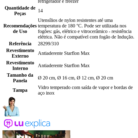
refrigerador e freezer
Quantidade de
14
Peças
Utensílios de nylon resistentes até uma
Recomendações
temperatura de 180 °C. Pode ser utilizada nos
de Uso
fogões: gás, elétrico e vitrocerâmico - resistência
elétrica. Não é compatível com fogão de Indução.
Referência
28299/310
Revestimento
Antiaderente Starflon Max
Externo
Revestimento
Antiaderente Starflon Max
Interno
Tamanho da
Ø 20 cm, Ø 16 cm, Ø 12 cm, Ø 20 cm
Panela
Vidro temperado com saída de vapor e bordas de
Tampa
aço inox