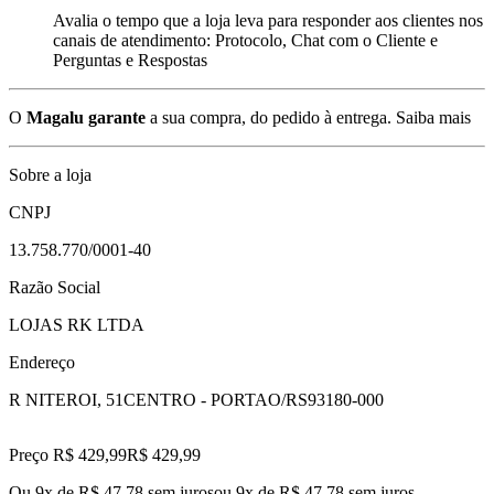
Avalia o tempo que a loja leva para responder aos clientes nos
canais de atendimento: Protocolo, Chat com o Cliente e
Perguntas e Respostas
O
Magalu garante
a sua compra, do pedido à entrega.
Saiba mais
Sobre a loja
CNPJ
13.758.770/0001-40
Razão Social
LOJAS RK LTDA
Endereço
R NITEROI, 51
CENTRO - PORTAO/RS
93180-000
Preço R$ 429,99
R$
429
,
99
Ou 9x de R$ 47,78 sem juros
ou
9
x de
R$ 47,78
sem juros