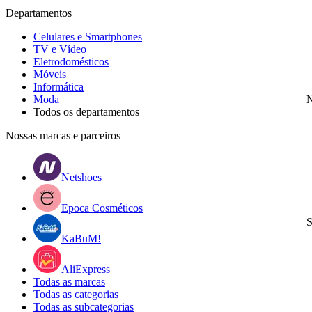
Departamentos
Celulares e Smartphones
TV e Vídeo
Eletrodomésticos
Móveis
Informática
Moda
N
Todos os departamentos
Nossas marcas e parceiros
Netshoes
Epoca Cosméticos
S
KaBuM!
AliExpress
Todas as marcas
Todas as categorias
Todas as subcategorias