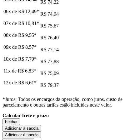
R$ 74,22
06x de
R$ 12,49
*
R$ 74,94
07x de
R$ 10,81
*
R$ 75,67
08x de
R$ 9,55
*
R$ 76,40
09x de
R$ 8,57
*
R$ 77,14
10x de
R$ 7,79
*
R$ 77,88
11x de
R$ 6,83
*
R$ 75,09
12x de
R$ 6,61
*
R$ 79,37
*Juros: Todos os encargos da operação, como juros, custo de
parcelamento e outras tarifas estão incluídas neste valor.
Calcular frete e prazo
Fechar
Adicionar à sacola
Adicionar à sacola