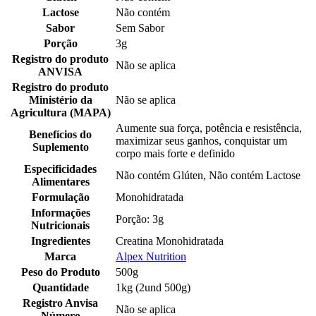
Lactose
Não contém
Sabor
Sem Sabor
Porção
3g
Registro do produto
Não se aplica
ANVISA
Registro do produto
Ministério da
Não se aplica
Agricultura (MAPA)
Aumente sua força, potência e resistência,
Benefícios do
maximizar seus ganhos, conquistar um
Suplemento
corpo mais forte e definido
Especificidades
Não contém Glúten, Não contém Lactose
Alimentares
Formulação
Monohidratada
Informações
Porção: 3g
Nutricionais
Ingredientes
Creatina Monohidratada
Marca
Alpex Nutrition
Peso do Produto
500g
Quantidade
1kg (2und 500g)
Registro Anvisa
Não se aplica
Número