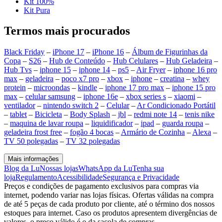
Kit 100%
Kit Pura
Termos mais procurados
Black Friday
–
iPhone 17
–
iPhone 16
–
Álbum de Figurinhas da
Copa
–
S26
–
Hub de Conteúdo
–
Hub Celulares
–
Hub Geladeira
–
Hub Tvs
–
iphone 15
–
iphone 14
–
ps5
–
Air Fryer
–
iphone 16 pro
max
–
geladeira
–
poco x7 pro
–
xbox
–
iphone
–
creatina
–
whey
protein
–
microondas
–
kindle
–
iphone 17 pro max
–
iphone 15 pro
max
–
celular samsung
–
iphone 16e
–
xbox series s
–
xiaomi
–
ventilador
–
nintendo switch 2
–
Celular
–
Ar Condicionado Portátil
–
tablet
–
Bicicleta
–
Body Splash
–
jbl
–
redmi note 14
–
tenis nike
–
maquina de lavar roupa
–
liquidificador
–
ipad
–
guarda roupa
–
geladeira frost free
–
fogão 4 bocas
–
Armário de Cozinha
–
Alexa
–
TV 50 polegadas
–
TV 32 polegadas
Mais informações
Blog da Lu
Nossas lojas
WhatsApp da Lu
Tenha sua
loja
Regulamento
Acessibilidade
Segurança e Privacidade
Preços e condições de pagamento exclusivos para compras via
internet, podendo variar nas lojas físicas. Ofertas válidas na compra
de até 5 peças de cada produto por cliente, até o término dos nossos
estoques para internet. Caso os produtos apresentem divergências de
valores, o preço válido é o da sacola de compras.