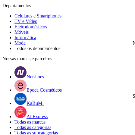
Departamentos
Celulares e Smartphones
TV e Vídeo
Eletrodomésticos
Móveis
Informática
Moda
N
Todos os departamentos
Nossas marcas e parceiros
Netshoes
Epoca Cosméticos
S
KaBuM!
AliExpress
Todas as marcas
Todas as categorias
Todas as subcategorias