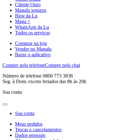
Cliente Ouro
Magalu seguros
Blog da Lu
Maga +
WhatsApp da Lu
Todos os serviços
Comprar na loja
Vender no Magalu
Baixe o aplicativo
Compre pelo telefone
Compre pelo chat
Número de telefone 0800 773 3838
Seg. à Dom. exceto feriados das 8h às 20h
Sua conta
Sua conta
Meus pedidos
Trocas e cancelamentos
Dados pessoais