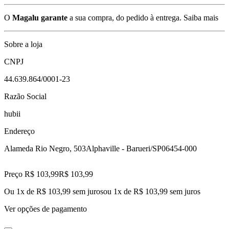
O
Magalu garante
a sua compra, do pedido à entrega.
Saiba mais
Sobre a loja
CNPJ
44.639.864/0001-23
Razão Social
hubii
Endereço
Alameda Rio Negro, 503
Alphaville - Barueri/SP
06454-000
Preço R$ 103,99
R$
103
,
99
Ou 1x de R$ 103,99 sem juros
ou
1
x de
R$ 103,99
sem juros
Ver opções de pagamento