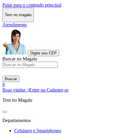
Pular para o conteudo principal
Tem no magalu
Atendimento
Digite seu CEP
Buscar no Magalu
Buscar
0
Boas vindas :)
Entre ou Cadastre-se
Tem no Magalu
Departamentos
Celulares e Smartphones