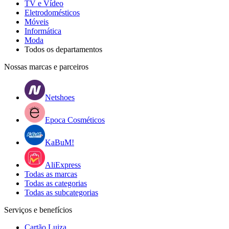
TV e Vídeo
Eletrodomésticos
Móveis
Informática
Moda
Todos os departamentos
Nossas marcas e parceiros
Netshoes
Epoca Cosméticos
KaBuM!
AliExpress
Todas as marcas
Todas as categorias
Todas as subcategorias
Serviços e benefícios
Cartão Luiza