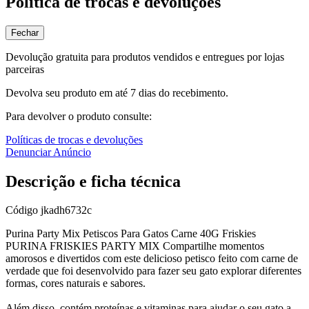
Política de trocas e devoluções
Fechar
Devolução gratuita para produtos vendidos e entregues por lojas
parceiras
Devolva seu produto em até 7 dias do recebimento.
Para devolver o produto consulte:
Políticas de trocas e devoluções
Denunciar Anúncio
Descrição e ficha técnica
Código
jkadh6732c
Purina Party Mix Petiscos Para Gatos Carne 40G Friskies
PURINA FRISKIES PARTY MIX Compartilhe momentos
amorosos e divertidos com este delicioso petisco feito com carne de
verdade que foi desenvolvido para fazer seu gato explorar diferentes
formas, cores naturais e sabores.
Além disso, contém proteínas e vitaminas para ajudar o seu gato a