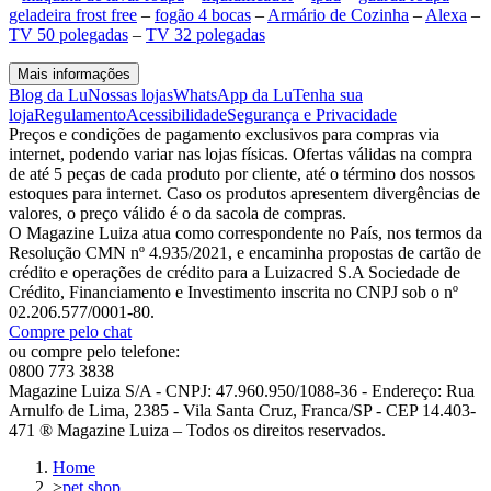
geladeira frost free
–
fogão 4 bocas
–
Armário de Cozinha
–
Alexa
–
TV 50 polegadas
–
TV 32 polegadas
Mais informações
Blog da Lu
Nossas lojas
WhatsApp da Lu
Tenha sua
loja
Regulamento
Acessibilidade
Segurança e Privacidade
Preços e condições de pagamento exclusivos para compras via
internet, podendo variar nas lojas físicas. Ofertas válidas na compra
de até 5 peças de cada produto por cliente, até o término dos nossos
estoques para internet. Caso os produtos apresentem divergências de
valores, o preço válido é o da sacola de compras.
O Magazine Luiza atua como correspondente no País, nos termos da
Resolução CMN nº 4.935/2021, e encaminha propostas de cartão de
crédito e operações de crédito para a Luizacred S.A Sociedade de
Crédito, Financiamento e Investimento inscrita no CNPJ sob o nº
02.206.577/0001-80.
Compre pelo chat
ou compre pelo telefone:
0800 773 3838
Magazine Luiza S/A - CNPJ: 47.960.950/1088-36 - Endereço: Rua
Arnulfo de Lima, 2385 - Vila Santa Cruz, Franca/SP - CEP 14.403-
471 ® Magazine Luiza – Todos os direitos reservados.
Home
>
pet shop