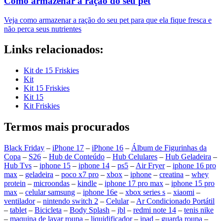
Como armazenar a ração do seu pet
Veja como armazenar a ração do seu pet para que ela fique fresca e
não perca seus nutrientes
Links relacionados:
Kit de 15 Friskies
Kit
Kit 15 Friskies
Kit 15
Kit Friskies
Termos mais procurados
Black Friday
–
iPhone 17
–
iPhone 16
–
Álbum de Figurinhas da
Copa
–
S26
–
Hub de Conteúdo
–
Hub Celulares
–
Hub Geladeira
–
Hub Tvs
–
iphone 15
–
iphone 14
–
ps5
–
Air Fryer
–
iphone 16 pro
max
–
geladeira
–
poco x7 pro
–
xbox
–
iphone
–
creatina
–
whey
protein
–
microondas
–
kindle
–
iphone 17 pro max
–
iphone 15 pro
max
–
celular samsung
–
iphone 16e
–
xbox series s
–
xiaomi
–
ventilador
–
nintendo switch 2
–
Celular
–
Ar Condicionado Portátil
–
tablet
–
Bicicleta
–
Body Splash
–
jbl
–
redmi note 14
–
tenis nike
–
maquina de lavar roupa
–
liquidificador
–
ipad
–
guarda roupa
–