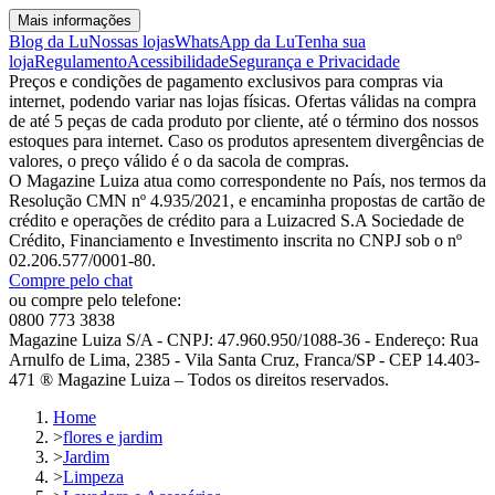
Mais informações
Blog da Lu
Nossas lojas
WhatsApp da Lu
Tenha sua
loja
Regulamento
Acessibilidade
Segurança e Privacidade
Preços e condições de pagamento exclusivos para compras via
internet, podendo variar nas lojas físicas. Ofertas válidas na compra
de até 5 peças de cada produto por cliente, até o término dos nossos
estoques para internet. Caso os produtos apresentem divergências de
valores, o preço válido é o da sacola de compras.
O Magazine Luiza atua como correspondente no País, nos termos da
Resolução CMN nº 4.935/2021, e encaminha propostas de cartão de
crédito e operações de crédito para a Luizacred S.A Sociedade de
Crédito, Financiamento e Investimento inscrita no CNPJ sob o nº
02.206.577/0001-80.
Compre pelo chat
ou compre pelo telefone:
0800 773 3838
Magazine Luiza S/A - CNPJ: 47.960.950/1088-36 - Endereço: Rua
Arnulfo de Lima, 2385 - Vila Santa Cruz, Franca/SP - CEP 14.403-
471 ® Magazine Luiza – Todos os direitos reservados.
Home
>
flores e jardim
>
Jardim
>
Limpeza