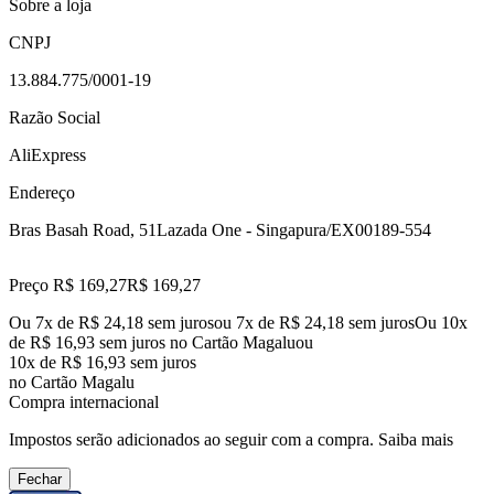
Sobre a loja
CNPJ
13.884.775/0001-19
Razão Social
AliExpress
Endereço
Bras Basah Road, 51
Lazada One - Singapura/EX
00189-554
Preço R$ 169,27
R$
169
,
27
Ou 7x de R$ 24,18 sem juros
ou
7
x de
R$ 24,18
sem juros
Ou 10x
de R$ 16,93 sem juros no Cartão Magalu
ou
10
x de
R$ 16,93
sem juros
no Cartão Magalu
Compra internacional
Impostos serão adicionados ao seguir com a compra.
Saiba mais
Fechar