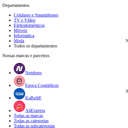
Departamentos
Celulares e Smartphones
TV e Vídeo
Eletrodomésticos
Móveis
Informática
Moda
N
Todos os departamentos
Nossas marcas e parceiros
Netshoes
Epoca Cosméticos
S
KaBuM!
AliExpress
Todas as marcas
Todas as categorias
Todas as subcategorias