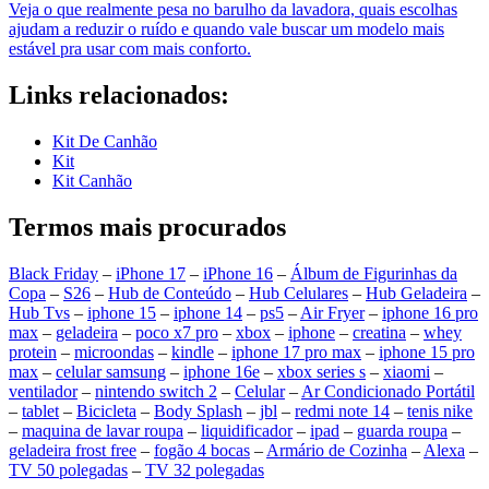
Veja o que realmente pesa no barulho da lavadora, quais escolhas
ajudam a reduzir o ruído e quando vale buscar um modelo mais
estável pra usar com mais conforto.
Links relacionados:
Kit De Canhão
Kit
Kit Canhão
Termos mais procurados
Black Friday
–
iPhone 17
–
iPhone 16
–
Álbum de Figurinhas da
Copa
–
S26
–
Hub de Conteúdo
–
Hub Celulares
–
Hub Geladeira
–
Hub Tvs
–
iphone 15
–
iphone 14
–
ps5
–
Air Fryer
–
iphone 16 pro
max
–
geladeira
–
poco x7 pro
–
xbox
–
iphone
–
creatina
–
whey
protein
–
microondas
–
kindle
–
iphone 17 pro max
–
iphone 15 pro
max
–
celular samsung
–
iphone 16e
–
xbox series s
–
xiaomi
–
ventilador
–
nintendo switch 2
–
Celular
–
Ar Condicionado Portátil
–
tablet
–
Bicicleta
–
Body Splash
–
jbl
–
redmi note 14
–
tenis nike
–
maquina de lavar roupa
–
liquidificador
–
ipad
–
guarda roupa
–
geladeira frost free
–
fogão 4 bocas
–
Armário de Cozinha
–
Alexa
–
TV 50 polegadas
–
TV 32 polegadas