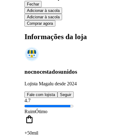
Fechar
Adicionar à sacola
Adicionar à sacola
Comprar agora
Informações da loja
nocnocestadosunidos
Lojista Magalu desde 2024
Fale com lojista
Seguir
4.7
Ruim
Ótimo
+50mil