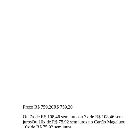
Preço R$ 759,20
R$
759
,
20
Ou 7x de R$ 108,46 sem juros
ou
7
x de
R$ 108,46
sem
juros
Ou 10x de R$ 75,92 sem juros no Cartão Magalu
ou
10
x de
R$ 75,92
sem juros