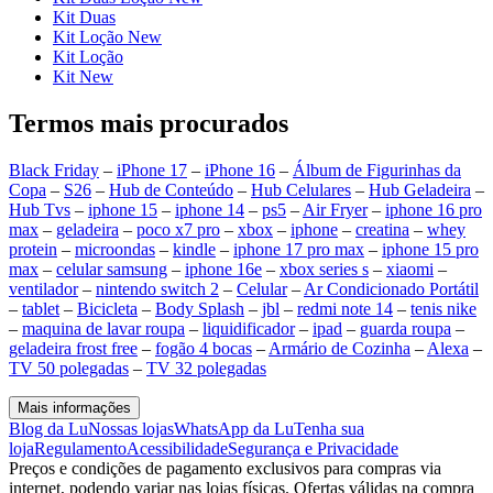
Kit Duas
Kit Loção New
Kit Loção
Kit New
Termos mais procurados
Black Friday
–
iPhone 17
–
iPhone 16
–
Álbum de Figurinhas da
Copa
–
S26
–
Hub de Conteúdo
–
Hub Celulares
–
Hub Geladeira
–
Hub Tvs
–
iphone 15
–
iphone 14
–
ps5
–
Air Fryer
–
iphone 16 pro
max
–
geladeira
–
poco x7 pro
–
xbox
–
iphone
–
creatina
–
whey
protein
–
microondas
–
kindle
–
iphone 17 pro max
–
iphone 15 pro
max
–
celular samsung
–
iphone 16e
–
xbox series s
–
xiaomi
–
ventilador
–
nintendo switch 2
–
Celular
–
Ar Condicionado Portátil
–
tablet
–
Bicicleta
–
Body Splash
–
jbl
–
redmi note 14
–
tenis nike
–
maquina de lavar roupa
–
liquidificador
–
ipad
–
guarda roupa
–
geladeira frost free
–
fogão 4 bocas
–
Armário de Cozinha
–
Alexa
–
TV 50 polegadas
–
TV 32 polegadas
Mais informações
Blog da Lu
Nossas lojas
WhatsApp da Lu
Tenha sua
loja
Regulamento
Acessibilidade
Segurança e Privacidade
Preços e condições de pagamento exclusivos para compras via
internet, podendo variar nas lojas físicas. Ofertas válidas na compra