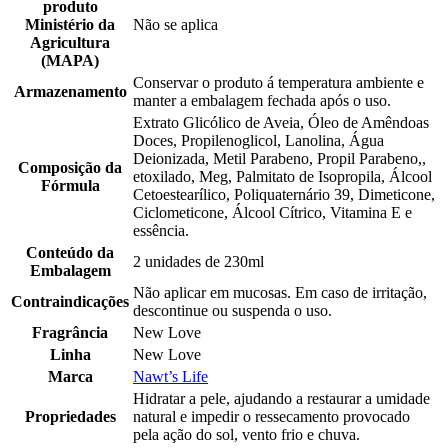
produto
Ministério da
Não se aplica
Agricultura
(MAPA)
Conservar o produto á temperatura ambiente e
Armazenamento
manter a embalagem fechada após o uso.
Extrato Glicólico de Aveia, Óleo de Amêndoas
Doces, Propilenoglicol, Lanolina, Água
Deionizada, Metil Parabeno, Propil Parabeno,,
Composição da
etoxilado, Meg, Palmitato de Isopropila, Álcool
Fórmula
Cetoestearílico, Poliquaternário 39, Dimeticone,
Ciclometicone, Álcool Cítrico, Vitamina E e
essência.
Conteúdo da
2 unidades de 230ml
Embalagem
Não aplicar em mucosas. Em caso de irritação,
Contraindicações
descontinue ou suspenda o uso.
Fragrância
New Love
Linha
New Love
Marca
Nawt’s Life
Hidratar a pele, ajudando a restaurar a umidade
Propriedades
natural e impedir o ressecamento provocado
pela ação do sol, vento frio e chuva.