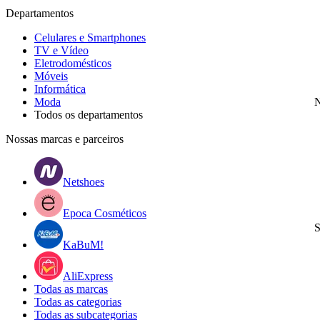
Departamentos
Celulares e Smartphones
TV e Vídeo
Eletrodomésticos
Móveis
Informática
Moda
N
Todos os departamentos
Nossas marcas e parceiros
Netshoes
Epoca Cosméticos
S
KaBuM!
AliExpress
Todas as marcas
Todas as categorias
Todas as subcategorias