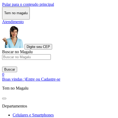
Pular para o conteudo principal
Tem no magalu
Atendimento
Digite seu CEP
Buscar no Magalu
Buscar
0
Boas vindas :)
Entre ou Cadastre-se
Tem no Magalu
Departamentos
Celulares e Smartphones