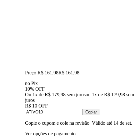
Preço R$ 161,98
R$
161
,
98
no Pix
10% OFF
Ou 1x de R$ 179,98 sem juros
ou
1
x de
R$ 179,98
sem
juros
R$ 10 OFF
Copiar
Copie o cupom e cole na revisão. Válido até
14 de set
.
Ver opções de pagamento