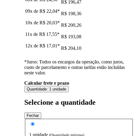
R$ 196,47
09x de
R$ 22,04
*
R$ 198,36
10x de
R$ 20,03
*
R$ 200,26
11x de
R$ 17,55
*
R$ 193,08
12x de
R$ 17,01
*
R$ 204,10
*Juros: Todos os encargos da operação, como juros,
custo de parcelamento e outras tarifas estão incluídas
neste valor.
Calcular frete e prazo
Quantidade:
1 unidade
Selecione a quantidade
Fechar
1 unidade
(Quantidade mínima)