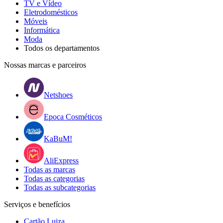
TV e Vídeo
Eletrodomésticos
Móveis
Informática
Moda
Todos os departamentos
Nossas marcas e parceiros
Netshoes
Epoca Cosméticos
KaBuM!
AliExpress
Todas as marcas
Todas as categorias
Todas as subcategorias
Serviços e benefícios
Cartão Luiza