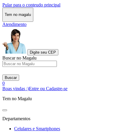
Pular para o conteudo principal
Tem no magalu
Atendimento
Digite seu CEP
Buscar no Magalu
Buscar
0
Boas vindas :)
Entre ou Cadastre-se
Tem no Magalu
Departamentos
Celulares e Smartphones