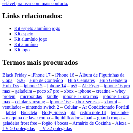
estável pra usar com mais conforto.
Links relacionados:
Kit espeto alumínio jogo
Kit espeto
Kit alumínio jogo
Kit alumínio
Kit jogo
Termos mais procurados
Black Friday
–
iPhone 17
–
iPhone 16
–
Álbum de Figurinhas da
Copa
–
S26
–
Hub de Conteúdo
–
Hub Celulares
–
Hub Geladeira
–
Hub Tvs
–
iphone 15
–
iphone 14
–
ps5
–
Air Fryer
–
iphone 16 pro
max
–
geladeira
–
poco x7 pro
–
xbox
–
iphone
–
creatina
–
whey
protein
–
microondas
–
kindle
–
iphone 17 pro max
–
iphone 15 pro
max
–
celular samsung
–
iphone 16e
–
xbox series s
–
xiaomi
–
ventilador
–
nintendo switch 2
–
Celular
–
Ar Condicionado Portátil
–
tablet
–
Bicicleta
–
Body Splash
–
jbl
–
redmi note 14
–
tenis nike
–
maquina de lavar roupa
–
liquidificador
–
ipad
–
guarda roupa
–
geladeira frost free
–
fogão 4 bocas
–
Armário de Cozinha
–
Alexa
–
TV 50 polegadas
–
TV 32 polegadas