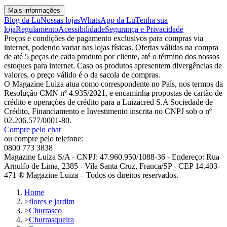
Mais informações
Blog da Lu
Nossas lojas
WhatsApp da Lu
Tenha sua
loja
Regulamento
Acessibilidade
Segurança e Privacidade
Preços e condições de pagamento exclusivos para compras via
internet, podendo variar nas lojas físicas. Ofertas válidas na compra
de até 5 peças de cada produto por cliente, até o término dos nossos
estoques para internet. Caso os produtos apresentem divergências de
valores, o preço válido é o da sacola de compras.
O Magazine Luiza atua como correspondente no País, nos termos da
Resolução CMN nº 4.935/2021, e encaminha propostas de cartão de
crédito e operações de crédito para a Luizacred S.A Sociedade de
Crédito, Financiamento e Investimento inscrita no CNPJ sob o nº
02.206.577/0001-80.
Compre pelo chat
ou compre pelo telefone:
0800 773 3838
Magazine Luiza S/A - CNPJ: 47.960.950/1088-36 - Endereço: Rua
Arnulfo de Lima, 2385 - Vila Santa Cruz, Franca/SP - CEP 14.403-
471 ® Magazine Luiza – Todos os direitos reservados.
Home
>
flores e jardim
>
Churrasco
>
Churrasqueira