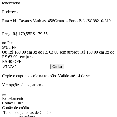
tchevendas
Endereço
Rua Alda Tavares Mathias, 456
Centro - Porto Belo/SC
88210-310
Preço R$ 179,55
R$
179
,
55
no Pix
5% OFF
Ou R$ 189,00 em 3x de R$ 63,00 sem juros
ou
R$ 189,00
em
3
x de
R$ 63,00
sem juros
R$ 40 OFF
Copiar
Copie o cupom e cole na revisão. Válido até
14 de set
.
Ver opções de pagamento
Parcelamento
Cartão Luiza
Cartão de crédito
Tabela de parcelas de Cartão