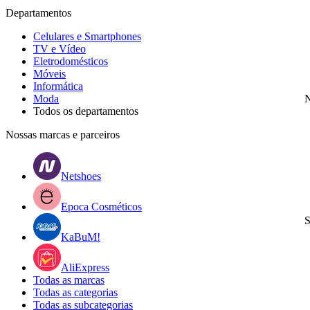
Departamentos
Celulares e Smartphones
TV e Vídeo
Eletrodomésticos
Móveis
Informática
Moda
N
Todos os departamentos
Nossas marcas e parceiros
Netshoes
Epoca Cosméticos
S
KaBuM!
AliExpress
Todas as marcas
Todas as categorias
Todas as subcategorias