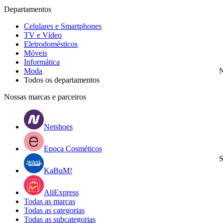
Departamentos
Celulares e Smartphones
TV e Vídeo
Eletrodomésticos
Móveis
Informática
Moda
N
Todos os departamentos
Nossas marcas e parceiros
Netshoes
Epoca Cosméticos
S
KaBuM!
AliExpress
Todas as marcas
Todas as categorias
Todas as subcategorias