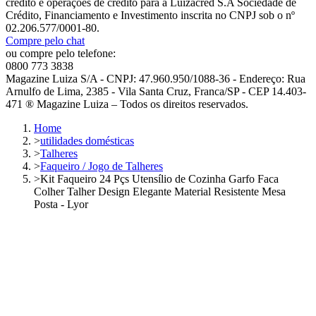
crédito e operações de crédito para a Luizacred S.A Sociedade de
Crédito, Financiamento e Investimento inscrita no CNPJ sob o nº
02.206.577/0001-80.
Compre pelo chat
ou compre pelo telefone:
0800 773 3838
Magazine Luiza S/A - CNPJ: 47.960.950/1088-36 - Endereço: Rua
Arnulfo de Lima, 2385 - Vila Santa Cruz, Franca/SP - CEP 14.403-
471 ® Magazine Luiza – Todos os direitos reservados.
Home
>
utilidades domésticas
>
Talheres
>
Faqueiro / Jogo de Talheres
>
Kit Faqueiro 24 Pçs Utensílio de Cozinha Garfo Faca
Colher Talher Design Elegante Material Resistente Mesa
Posta - Lyor