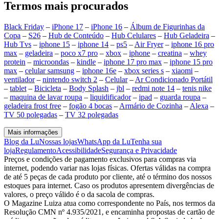
Termos mais procurados
Black Friday
–
iPhone 17
–
iPhone 16
–
Álbum de Figurinhas da
Copa
–
S26
–
Hub de Conteúdo
–
Hub Celulares
–
Hub Geladeira
–
Hub Tvs
–
iphone 15
–
iphone 14
–
ps5
–
Air Fryer
–
iphone 16 pro
max
–
geladeira
–
poco x7 pro
–
xbox
–
iphone
–
creatina
–
whey
protein
–
microondas
–
kindle
–
iphone 17 pro max
–
iphone 15 pro
max
–
celular samsung
–
iphone 16e
–
xbox series s
–
xiaomi
–
ventilador
–
nintendo switch 2
–
Celular
–
Ar Condicionado Portátil
–
tablet
–
Bicicleta
–
Body Splash
–
jbl
–
redmi note 14
–
tenis nike
–
maquina de lavar roupa
–
liquidificador
–
ipad
–
guarda roupa
–
geladeira frost free
–
fogão 4 bocas
–
Armário de Cozinha
–
Alexa
–
TV 50 polegadas
–
TV 32 polegadas
Mais informações
Blog da Lu
Nossas lojas
WhatsApp da Lu
Tenha sua
loja
Regulamento
Acessibilidade
Segurança e Privacidade
Preços e condições de pagamento exclusivos para compras via
internet, podendo variar nas lojas físicas. Ofertas válidas na compra
de até 5 peças de cada produto por cliente, até o término dos nossos
estoques para internet. Caso os produtos apresentem divergências de
valores, o preço válido é o da sacola de compras.
O Magazine Luiza atua como correspondente no País, nos termos da
Resolução CMN nº 4.935/2021, e encaminha propostas de cartão de