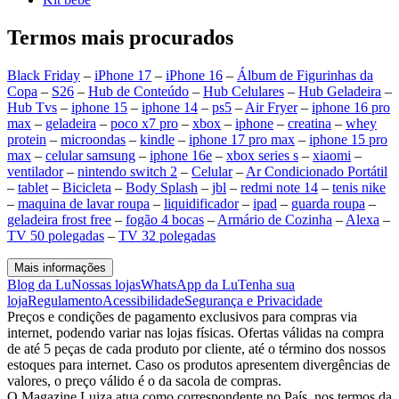
Termos mais procurados
Black Friday
–
iPhone 17
–
iPhone 16
–
Álbum de Figurinhas da
Copa
–
S26
–
Hub de Conteúdo
–
Hub Celulares
–
Hub Geladeira
–
Hub Tvs
–
iphone 15
–
iphone 14
–
ps5
–
Air Fryer
–
iphone 16 pro
max
–
geladeira
–
poco x7 pro
–
xbox
–
iphone
–
creatina
–
whey
protein
–
microondas
–
kindle
–
iphone 17 pro max
–
iphone 15 pro
max
–
celular samsung
–
iphone 16e
–
xbox series s
–
xiaomi
–
ventilador
–
nintendo switch 2
–
Celular
–
Ar Condicionado Portátil
–
tablet
–
Bicicleta
–
Body Splash
–
jbl
–
redmi note 14
–
tenis nike
–
maquina de lavar roupa
–
liquidificador
–
ipad
–
guarda roupa
–
geladeira frost free
–
fogão 4 bocas
–
Armário de Cozinha
–
Alexa
–
TV 50 polegadas
–
TV 32 polegadas
Mais informações
Blog da Lu
Nossas lojas
WhatsApp da Lu
Tenha sua
loja
Regulamento
Acessibilidade
Segurança e Privacidade
Preços e condições de pagamento exclusivos para compras via
internet, podendo variar nas lojas físicas. Ofertas válidas na compra
de até 5 peças de cada produto por cliente, até o término dos nossos
estoques para internet. Caso os produtos apresentem divergências de
valores, o preço válido é o da sacola de compras.
O Magazine Luiza atua como correspondente no País, nos termos da