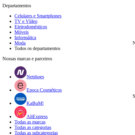
Departamentos
Celulares e Smartphones
TV e Vídeo
Eletrodomésticos
Móveis
Informática
Moda
N
Todos os departamentos
Nossas marcas e parceiros
Netshoes
Epoca Cosméticos
S
KaBuM!
AliExpress
Todas as marcas
Todas as categorias
Todas as subcategorias