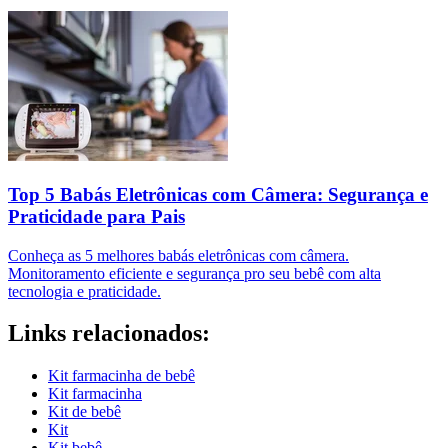
Top 5 Babás Eletrônicas com Câmera: Segurança e
Praticidade para Pais
Conheça as 5 melhores babás eletrônicas com câmera.
Monitoramento eficiente e segurança pro seu bebê com alta
tecnologia e praticidade.
Links relacionados:
Kit farmacinha de bebê
Kit farmacinha
Kit de bebê
Kit
Kit bebê