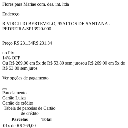
Flores para Mariae com. des. int. ltda
Endereço
R VIRGILIO BERTEVELO, 95
ALTOS DE SANTANA -
PEDREIRA/SP
13920-000
Preço R$ 231,34
R$
231
,
34
no Pix
14% OFF
Ou R$ 269,00 em 5x de R$ 53,80 sem juros
ou
R$ 269,00
em
5
x de
R$ 53,80
sem juros
Ver opções de pagamento
Parcelamento
Cartão Luiza
Cartão de crédito
Tabela de parcelas de Cartão
de crédito
Parcelas
Total
01x de
R$ 269,00