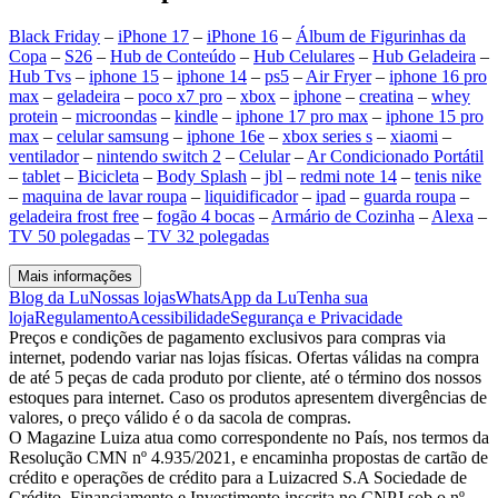
Black Friday
–
iPhone 17
–
iPhone 16
–
Álbum de Figurinhas da
Copa
–
S26
–
Hub de Conteúdo
–
Hub Celulares
–
Hub Geladeira
–
Hub Tvs
–
iphone 15
–
iphone 14
–
ps5
–
Air Fryer
–
iphone 16 pro
max
–
geladeira
–
poco x7 pro
–
xbox
–
iphone
–
creatina
–
whey
protein
–
microondas
–
kindle
–
iphone 17 pro max
–
iphone 15 pro
max
–
celular samsung
–
iphone 16e
–
xbox series s
–
xiaomi
–
ventilador
–
nintendo switch 2
–
Celular
–
Ar Condicionado Portátil
–
tablet
–
Bicicleta
–
Body Splash
–
jbl
–
redmi note 14
–
tenis nike
–
maquina de lavar roupa
–
liquidificador
–
ipad
–
guarda roupa
–
geladeira frost free
–
fogão 4 bocas
–
Armário de Cozinha
–
Alexa
–
TV 50 polegadas
–
TV 32 polegadas
Mais informações
Blog da Lu
Nossas lojas
WhatsApp da Lu
Tenha sua
loja
Regulamento
Acessibilidade
Segurança e Privacidade
Preços e condições de pagamento exclusivos para compras via
internet, podendo variar nas lojas físicas. Ofertas válidas na compra
de até 5 peças de cada produto por cliente, até o término dos nossos
estoques para internet. Caso os produtos apresentem divergências de
valores, o preço válido é o da sacola de compras.
O Magazine Luiza atua como correspondente no País, nos termos da
Resolução CMN nº 4.935/2021, e encaminha propostas de cartão de
crédito e operações de crédito para a Luizacred S.A Sociedade de
Crédito, Financiamento e Investimento inscrita no CNPJ sob o nº