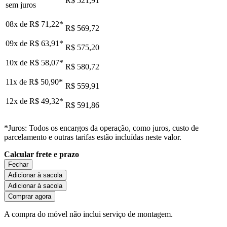
R$ 521,91
sem juros
08x de
R$ 71,22
*
R$ 569,72
09x de
R$ 63,91
*
R$ 575,20
10x de
R$ 58,07
*
R$ 580,72
11x de
R$ 50,90
*
R$ 559,91
12x de
R$ 49,32
*
R$ 591,86
*Juros: Todos os encargos da operação, como juros, custo de
parcelamento e outras tarifas estão incluídas neste valor.
Calcular frete e prazo
Fechar
Adicionar à sacola
Adicionar à sacola
Comprar agora
A compra do móvel não inclui serviço de montagem.