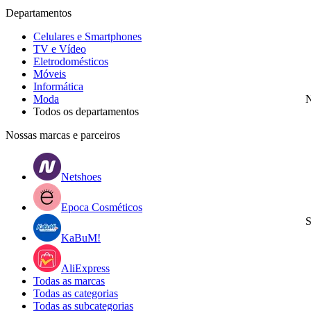
Departamentos
Celulares e Smartphones
TV e Vídeo
Eletrodomésticos
Móveis
Informática
Moda
N
Todos os departamentos
Nossas marcas e parceiros
Netshoes
Epoca Cosméticos
S
KaBuM!
AliExpress
Todas as marcas
Todas as categorias
Todas as subcategorias