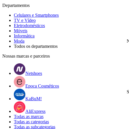
Departamentos
Celulares e Smartphones
TV e Vídeo
Eletrodomésticos
Móveis
Informática
Moda
N
Todos os departamentos
Nossas marcas e parceiros
Netshoes
Epoca Cosméticos
S
KaBuM!
AliExpress
Todas as marcas
Todas as categorias
Todas as subcategorias