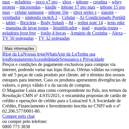
max
–
geladeira
–
poco x7 pro
–
xbox
–
iphone
–
creatina
–
whey
protein
–
microondas
–
kindle
–
iphone 17 pro max
–
iphone 15 pro
max
–
celular samsung
–
iphone 16e
–
xbox series s
–
xiaomi
–
ventilador
–
nintendo switch 2
–
Celular
–
Ar Condicionado Portátil
–
tablet
–
Bicicleta
–
Body Splash
–
jbl
–
redmi note 14
–
tenis nike
–
maquina de lavar roupa
–
liquidificador
–
ipad
–
guarda roupa
–
geladeira frost free
–
fogão 4 bocas
–
Armário de Cozinha
–
Alexa
–
TV 50 polegadas
–
TV 32 polegadas
Mais informações
Blog da Lu
Nossas lojas
WhatsApp da Lu
Tenha sua
loja
Regulamento
Acessibilidade
Segurança e Privacidade
Preços e condições de pagamento exclusivos para compras via
internet, podendo variar nas lojas físicas. Ofertas válidas na compra
de até 5 peças de cada produto por cliente, até o término dos nossos
estoques para internet. Caso os produtos apresentem divergências de
valores, o preço válido é o da sacola de compras.
O Magazine Luiza atua como correspondente no País, nos termos da
Resolução CMN nº 4.935/2021, e encaminha propostas de cartão de
crédito e operações de crédito para a Luizacred S.A Sociedade de
Crédito, Financiamento e Investimento inscrita no CNPJ sob o nº
02.206.577/0001-80.
Compre pelo chat
ou compre pelo telefone:
0800 773 3838