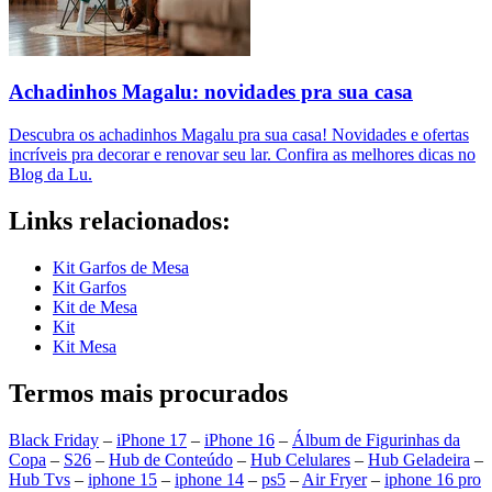
Achadinhos Magalu: novidades pra sua casa
Descubra os achadinhos Magalu pra sua casa! Novidades e ofertas
incríveis pra decorar e renovar seu lar. Confira as melhores dicas no
Blog da Lu.
Links relacionados:
Kit Garfos de Mesa
Kit Garfos
Kit de Mesa
Kit
Kit Mesa
Termos mais procurados
Black Friday
–
iPhone 17
–
iPhone 16
–
Álbum de Figurinhas da
Copa
–
S26
–
Hub de Conteúdo
–
Hub Celulares
–
Hub Geladeira
–
Hub Tvs
–
iphone 15
–
iphone 14
–
ps5
–
Air Fryer
–
iphone 16 pro