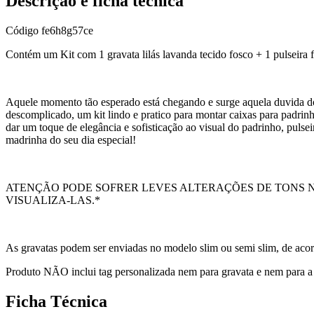
Descrição e ficha técnica
Código
fe6h8g57ce
Contém um Kit com 1 gravata lilás lavanda tecido fosco + 1 pulseira f
Aquele momento tão esperado está chegando e surge aquela duvida do 
descomplicado, um kit lindo e pratico para montar caixas para padrinh
dar um toque de elegância e sofisticação ao visual do padrinho, pul
madrinha do seu dia especial!
ATENÇÃO PODE SOFRER LEVES ALTERAÇÕES DE TONS N
VISUALIZA-LAS.*
As gravatas podem ser enviadas no modelo slim ou semi slim, de acor
Produto NÃO inclui tag personalizada nem para gravata e nem para a 
Ficha Técnica