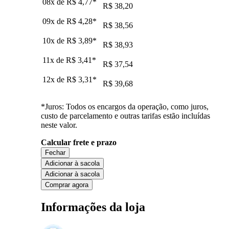
08x de
R$ 4,77
*
R$ 38,20
09x de
R$ 4,28
*
R$ 38,56
10x de
R$ 3,89
*
R$ 38,93
11x de
R$ 3,41
*
R$ 37,54
12x de
R$ 3,31
*
R$ 39,68
*Juros: Todos os encargos da operação, como juros,
custo de parcelamento e outras tarifas estão incluídas
neste valor.
Calcular frete e prazo
Fechar
Adicionar à sacola
Adicionar à sacola
Comprar agora
Informações da loja