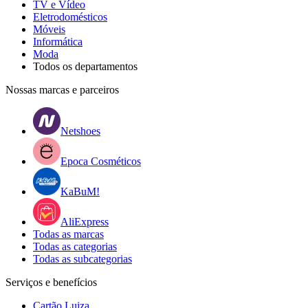
TV e Vídeo
Eletrodomésticos
Móveis
Informática
Moda
Todos os departamentos
Nossas marcas e parceiros
Netshoes
Epoca Cosméticos
KaBuM!
AliExpress
Todas as marcas
Todas as categorias
Todas as subcategorias
Serviços e benefícios
Cartão Luiza