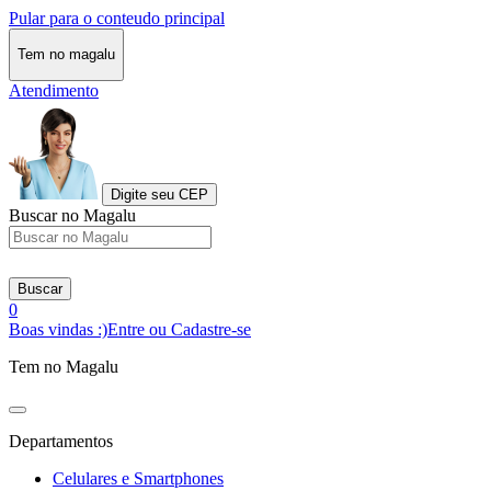
Pular para o conteudo principal
Tem no magalu
Atendimento
Digite seu CEP
Buscar no Magalu
Buscar
0
Boas vindas :)
Entre ou Cadastre-se
Tem no Magalu
Departamentos
Celulares e Smartphones