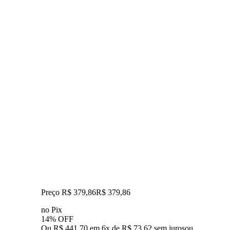
Preço R$ 379,86
R$
379
,
86
no Pix
14% OFF
Ou R$ 441,70 em 6x de R$ 73,62 sem juros
ou