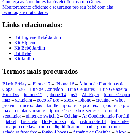
Conheça as 5 melhores babás eletrônicas com câmera.
Monitoramento eficiente e segurança pro seu bebê com alta
tecnologia e praticidade.
Links relacionados:
Kit Higiene Bebê Jardim
Kit Higiene
Kit Bebê Jardim
Kit Bebê
Kit Jardim
Termos mais procurados
Black Friday
–
iPhone 17
–
iPhone 16
–
Álbum de Figurinhas da
Copa
–
S26
–
Hub de Conteúdo
–
Hub Celulares
–
Hub Geladeira
–
Hub Tvs
–
iphone 15
–
iphone 14
–
ps5
–
Air Fryer
–
iphone 16 pro
max
–
geladeira
–
poco x7 pro
–
xbox
–
iphone
–
creatina
–
whey
protein
–
microondas
–
kindle
–
iphone 17 pro max
–
iphone 15 pro
max
–
celular samsung
–
iphone 16e
–
xbox series s
–
xiaomi
–
ventilador
–
nintendo switch 2
–
Celular
–
Ar Condicionado Portátil
–
tablet
–
Bicicleta
–
Body Splash
–
jbl
–
redmi note 14
–
tenis nike
–
maquina de lavar roupa
–
liquidificador
–
ipad
–
guarda roupa
–
geladeira frost free
–
fogão 4 bocas
–
Armário de Cozinha
–
Alexa
–