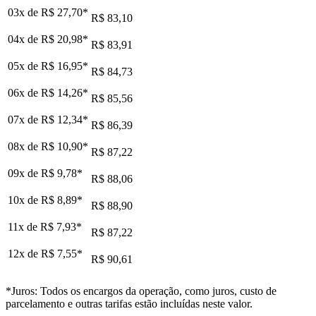
03x de
R$ 27,70
*
R$ 83,10
04x de
R$ 20,98
*
R$ 83,91
05x de
R$ 16,95
*
R$ 84,73
06x de
R$ 14,26
*
R$ 85,56
07x de
R$ 12,34
*
R$ 86,39
08x de
R$ 10,90
*
R$ 87,22
09x de
R$ 9,78
*
R$ 88,06
10x de
R$ 8,89
*
R$ 88,90
11x de
R$ 7,93
*
R$ 87,22
12x de
R$ 7,55
*
R$ 90,61
*Juros: Todos os encargos da operação, como juros, custo de
parcelamento e outras tarifas estão incluídas neste valor.