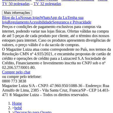
TV 50 polegadas
–
TV 32 polegadas
Mais informações
Blog da Lu
Nossas lojas
WhatsApp da Lu
Tenha sua
loja
Regulamento
Acessibilidade
Segurança e Privacidade
Preços e condições de pagamento exclusivos para compras via
internet, podendo variar nas lojas físicas. Ofertas válidas na compra
de até 5 peças de cada produto por cliente, até o término dos nossos
estoques para internet. Caso os produtos apresentem divergências de
valores, o preço válido é o da sacola de compras.
O Magazine Luiza atua como correspondente no País, nos termos da
Resolução CMN nº 4.935/2021, e encaminha propostas de cartão de
crédito e operações de crédito para a Luizacred S.A Sociedade de
Crédito, Financiamento e Investimento inscrita no CNPJ sob o nº
02.206.577/0001-80.
Compre pelo chat
ou compre pelo telefone:
0800 773 3838
Magazine Luiza S/A - CNPJ: 47.960.950/1088-36 - Endereço: Rua
Arnulfo de Lima, 2385 - Vila Santa Cruz, Franca/SP - CEP 14.403-
471 ® Magazine Luiza – Todos os direitos reservados.
Home
>
bebê
>
Decoração para Quarto