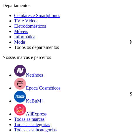
Departamentos
Celulares e Smartphones
TV e Vídeo
Eletrodomésticos
Móveis
Informática
Moda
N
Todos os departamentos
Nossas marcas e parceiros
Netshoes
Epoca Cosméticos
S
KaBuM!
AliExpress
Todas as marcas
Todas as categorias
Todas as subcategorias