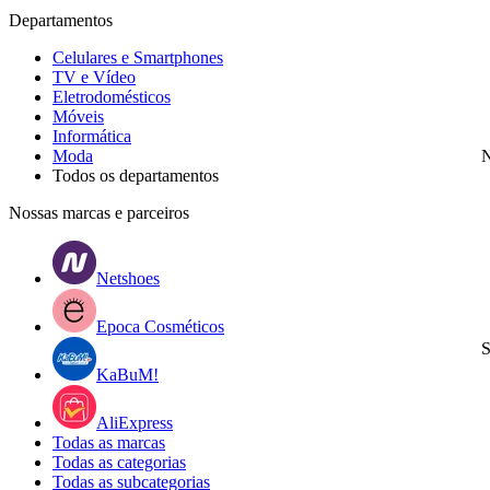
Departamentos
Celulares e Smartphones
TV e Vídeo
Eletrodomésticos
Móveis
Informática
Moda
N
Todos os departamentos
Nossas marcas e parceiros
Netshoes
Epoca Cosméticos
S
KaBuM!
AliExpress
Todas as marcas
Todas as categorias
Todas as subcategorias