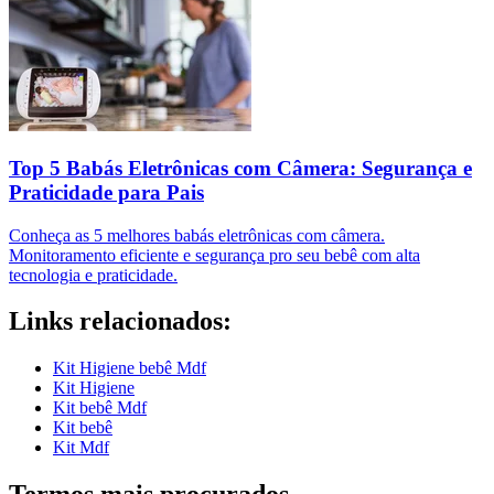
Top 5 Babás Eletrônicas com Câmera: Segurança e
Praticidade para Pais
Conheça as 5 melhores babás eletrônicas com câmera.
Monitoramento eficiente e segurança pro seu bebê com alta
tecnologia e praticidade.
Links relacionados:
Kit Higiene bebê Mdf
Kit Higiene
Kit bebê Mdf
Kit bebê
Kit Mdf