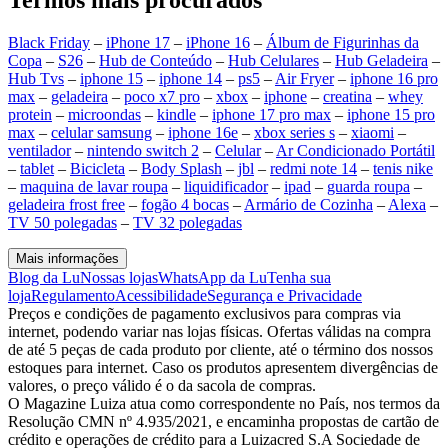
Termos mais procurados
Black Friday
–
iPhone 17
–
iPhone 16
–
Álbum de Figurinhas da
Copa
–
S26
–
Hub de Conteúdo
–
Hub Celulares
–
Hub Geladeira
–
Hub Tvs
–
iphone 15
–
iphone 14
–
ps5
–
Air Fryer
–
iphone 16 pro
max
–
geladeira
–
poco x7 pro
–
xbox
–
iphone
–
creatina
–
whey
protein
–
microondas
–
kindle
–
iphone 17 pro max
–
iphone 15 pro
max
–
celular samsung
–
iphone 16e
–
xbox series s
–
xiaomi
–
ventilador
–
nintendo switch 2
–
Celular
–
Ar Condicionado Portátil
–
tablet
–
Bicicleta
–
Body Splash
–
jbl
–
redmi note 14
–
tenis nike
–
maquina de lavar roupa
–
liquidificador
–
ipad
–
guarda roupa
–
geladeira frost free
–
fogão 4 bocas
–
Armário de Cozinha
–
Alexa
–
TV 50 polegadas
–
TV 32 polegadas
Mais informações
Blog da Lu
Nossas lojas
WhatsApp da Lu
Tenha sua
loja
Regulamento
Acessibilidade
Segurança e Privacidade
Preços e condições de pagamento exclusivos para compras via
internet, podendo variar nas lojas físicas. Ofertas válidas na compra
de até 5 peças de cada produto por cliente, até o término dos nossos
estoques para internet. Caso os produtos apresentem divergências de
valores, o preço válido é o da sacola de compras.
O Magazine Luiza atua como correspondente no País, nos termos da
Resolução CMN nº 4.935/2021, e encaminha propostas de cartão de
crédito e operações de crédito para a Luizacred S.A Sociedade de