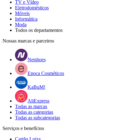
TV e Vídeo
Eletrodomésticos
Móveis
Informática
Moda
Todos os departamentos
Nossas marcas e parceiros
Netshoes
Epoca Cosméticos
KaBuM!
AliExpress
Todas as marcas
Todas as categorias
Todas as subcategorias
Serviços e benefícios
Cartão Luiza