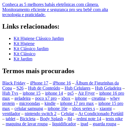
Conheça as 5 melhores babás eletrônicas com câmera.
Monitoramento eficiente e segurança pro seu bebê com alta
tecnologia e praticidade.
Links relacionados:
Kit Higiene Clássico Jardim
Kit Higiene
Kit Clássico Jardim
Kit Clássico
Kit Jardim
Termos mais procurados
Black Friday
–
iPhone 17
–
iPhone 16
–
Álbum de Figurinhas da
Copa
–
S26
–
Hub de Conteúdo
–
Hub Celulares
–
Hub Geladeira
–
Hub Tvs
–
iphone 15
–
iphone 14
–
ps5
–
Air Fryer
–
iphone 16 pro
max
–
geladeira
–
poco x7 pro
–
xbox
–
iphone
–
creatina
–
whey
protein
–
microondas
–
kindle
–
iphone 17 pro max
–
iphone 15 pro
max
–
celular samsung
–
iphone 16e
–
xbox series s
–
xiaomi
–
ventilador
–
nintendo switch 2
–
Celular
–
Ar Condicionado Portátil
–
tablet
–
Bicicleta
–
Body Splash
–
jbl
–
redmi note 14
–
tenis nike
–
maquina de lavar roupa
–
liquidificador
–
ipad
–
guarda roupa
–