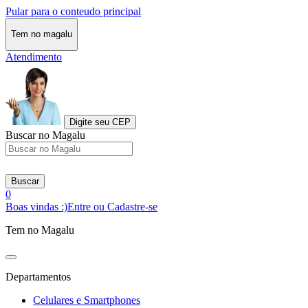
Pular para o conteudo principal
Tem no magalu
Atendimento
Digite seu CEP
Buscar no Magalu
Buscar
0
Boas vindas :)
Entre ou Cadastre-se
Tem no Magalu
Departamentos
Celulares e Smartphones