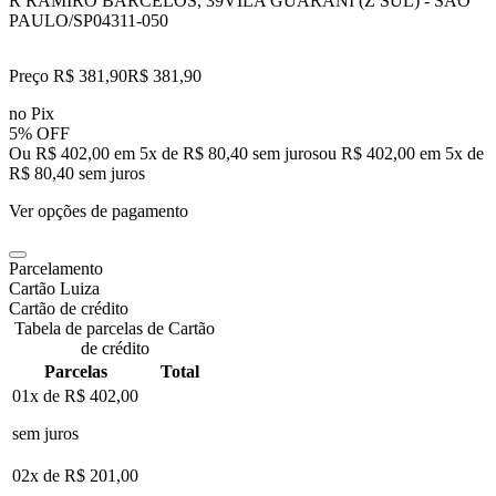
R RAMIRO BARCELOS, 39
VILA GUARANI (Z SUL) - SAO
PAULO/SP
04311-050
Preço R$ 381,90
R$
381
,
90
no Pix
5% OFF
Ou R$ 402,00 em 5x de R$ 80,40 sem juros
ou
R$ 402,00
em
5
x de
R$ 80,40
sem juros
Ver opções de pagamento
Parcelamento
Cartão Luiza
Cartão de crédito
Tabela de parcelas de Cartão
de crédito
Parcelas
Total
01x de
R$ 402,00
sem juros
02x de
R$ 201,00