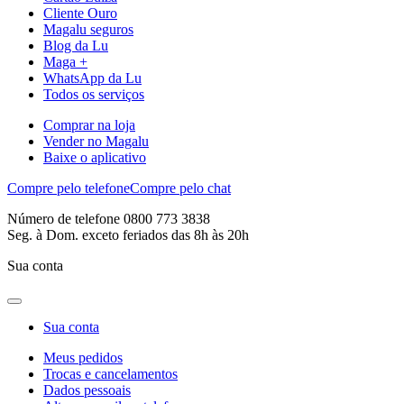
Cliente Ouro
Magalu seguros
Blog da Lu
Maga +
WhatsApp da Lu
Todos os serviços
Comprar na loja
Vender no Magalu
Baixe o aplicativo
Compre pelo telefone
Compre pelo chat
Número de telefone 0800 773 3838
Seg. à Dom. exceto feriados das 8h às 20h
Sua conta
Sua conta
Meus pedidos
Trocas e cancelamentos
Dados pessoais