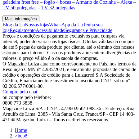
geladeira frost free
–
fogão 4 bocas
–
Armário de Cozinha
–
Alexa
–
TV 50 polegadas
–
TV 32 polegadas
Mais informações
Blog da Lu
Nossas lojas
WhatsApp da Lu
Tenha sua
loja
Regulamento
Acessibilidade
Segurança e Privacidade
Preços e condições de pagamento exclusivos para compras via
internet, podendo variar nas lojas físicas. Ofertas válidas na compra
de até 5 peças de cada produto por cliente, até o término dos nossos
estoques para internet. Caso os produtos apresentem divergências de
valores, o preço válido é o da sacola de compras.
O Magazine Luiza atua como correspondente no País, nos termos da
Resolução CMN nº 4.935/2021, e encaminha propostas de cartão de
crédito e operações de crédito para a Luizacred S.A Sociedade de
Crédito, Financiamento e Investimento inscrita no CNPJ sob o nº
02.206.577/0001-80.
Compre pelo chat
ou compre pelo telefone:
0800 773 3838
Magazine Luiza S/A - CNPJ: 47.960.950/1088-36 - Endereço: Rua
Arnulfo de Lima, 2385 - Vila Santa Cruz, Franca/SP - CEP 14.403-
471 ® Magazine Luiza – Todos os direitos reservados.
Home
>
bebê