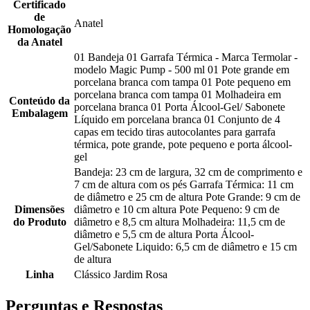
Certificado
de
Anatel
Homologação
da Anatel
01 Bandeja 01 Garrafa Térmica - Marca Termolar -
modelo Magic Pump - 500 ml 01 Pote grande em
porcelana branca com tampa 01 Pote pequeno em
porcelana branca com tampa 01 Molhadeira em
Conteúdo da
porcelana branca 01 Porta Álcool-Gel/ Sabonete
Embalagem
Líquido em porcelana branca 01 Conjunto de 4
capas em tecido tiras autocolantes para garrafa
térmica, pote grande, pote pequeno e porta álcool-
gel
Bandeja: 23 cm de largura, 32 cm de comprimento e
7 cm de altura com os pés Garrafa Térmica: 11 cm
de diâmetro e 25 cm de altura Pote Grande: 9 cm de
Dimensões
diâmetro e 10 cm altura Pote Pequeno: 9 cm de
do Produto
diâmetro e 8,5 cm altura Molhadeira: 11,5 cm de
diâmetro e 5,5 cm de altura Porta Álcool-
Gel/Sabonete Liquido: 6,5 cm de diâmetro e 15 cm
de altura
Linha
Clássico Jardim Rosa
Perguntas e Respostas