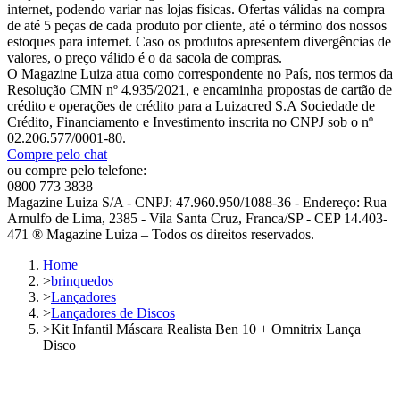
internet, podendo variar nas lojas físicas. Ofertas válidas na compra
de até 5 peças de cada produto por cliente, até o término dos nossos
estoques para internet. Caso os produtos apresentem divergências de
valores, o preço válido é o da sacola de compras.
O Magazine Luiza atua como correspondente no País, nos termos da
Resolução CMN nº 4.935/2021, e encaminha propostas de cartão de
crédito e operações de crédito para a Luizacred S.A Sociedade de
Crédito, Financiamento e Investimento inscrita no CNPJ sob o nº
02.206.577/0001-80.
Compre pelo chat
ou compre pelo telefone:
0800 773 3838
Magazine Luiza S/A - CNPJ: 47.960.950/1088-36 - Endereço: Rua
Arnulfo de Lima, 2385 - Vila Santa Cruz, Franca/SP - CEP 14.403-
471 ® Magazine Luiza – Todos os direitos reservados.
Home
>
brinquedos
>
Lançadores
>
Lançadores de Discos
>
Kit Infantil Máscara Realista Ben 10 + Omnitrix Lança
Disco