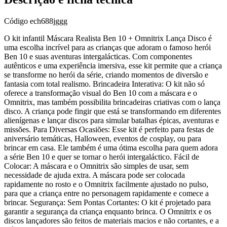
Código
ech688jggg
O kit infantil Máscara Realista Ben 10 + Omnitrix Lança Disco é
uma escolha incrível para as crianças que adoram o famoso herói
Ben 10 e suas aventuras intergalácticas. Com componentes
autênticos e uma experiência imersiva, esse kit permite que a criança
se transforme no herói da série, criando momentos de diversão e
fantasia com total realismo. Brincadeira Interativa: O kit não só
oferece a transformação visual do Ben 10 com a máscara e o
Omnitrix, mas também possibilita brincadeiras criativas com o lança
disco. A criança pode fingir que está se transformando em diferentes
alienígenas e lançar discos para simular batalhas épicas, aventuras e
missões. Para Diversas Ocasiões: Esse kit é perfeito para festas de
aniversário temáticas, Halloween, eventos de cosplay, ou para
brincar em casa. Ele também é uma ótima escolha para quem adora
a série Ben 10 e quer se tornar o herói intergaláctico. Fácil de
Colocar: A máscara e o Omnitrix são simples de usar, sem
necessidade de ajuda extra. A máscara pode ser colocada
rapidamente no rosto e o Omnitrix facilmente ajustado no pulso,
para que a criança entre no personagem rapidamente e comece a
brincar. Segurança: Sem Pontas Cortantes: O kit é projetado para
garantir a segurança da criança enquanto brinca. O Omnitrix e os
discos lançadores são feitos de materiais macios e não cortantes, e a