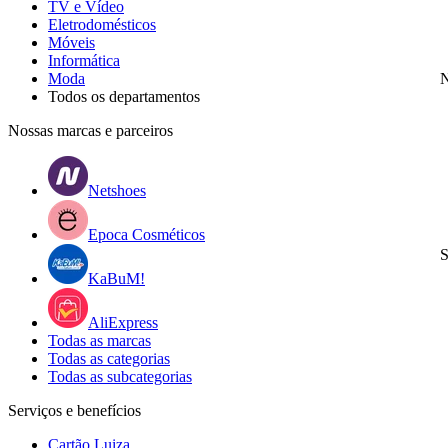
TV e Vídeo
Eletrodomésticos
Móveis
Informática
Moda
N
Todos os departamentos
Nossas marcas e parceiros
Netshoes
Epoca Cosméticos
S
KaBuM!
AliExpress
Todas as marcas
Todas as categorias
Todas as subcategorias
Serviços e benefícios
Cartão Luiza