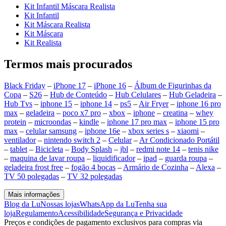
Kit Infantil Máscara Realista
Kit Infantil
Kit Máscara Realista
Kit Máscara
Kit Realista
Termos mais procurados
Black Friday
–
iPhone 17
–
iPhone 16
–
Álbum de Figurinhas da
Copa
–
S26
–
Hub de Conteúdo
–
Hub Celulares
–
Hub Geladeira
–
Hub Tvs
–
iphone 15
–
iphone 14
–
ps5
–
Air Fryer
–
iphone 16 pro
max
–
geladeira
–
poco x7 pro
–
xbox
–
iphone
–
creatina
–
whey
protein
–
microondas
–
kindle
–
iphone 17 pro max
–
iphone 15 pro
max
–
celular samsung
–
iphone 16e
–
xbox series s
–
xiaomi
–
ventilador
–
nintendo switch 2
–
Celular
–
Ar Condicionado Portátil
–
tablet
–
Bicicleta
–
Body Splash
–
jbl
–
redmi note 14
–
tenis nike
–
maquina de lavar roupa
–
liquidificador
–
ipad
–
guarda roupa
–
geladeira frost free
–
fogão 4 bocas
–
Armário de Cozinha
–
Alexa
–
TV 50 polegadas
–
TV 32 polegadas
Mais informações
Blog da Lu
Nossas lojas
WhatsApp da Lu
Tenha sua
loja
Regulamento
Acessibilidade
Segurança e Privacidade
Preços e condições de pagamento exclusivos para compras via