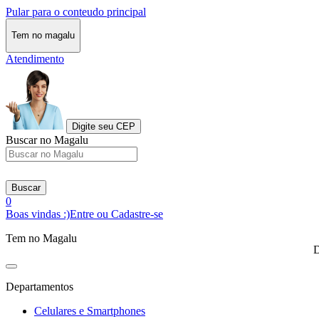
Pular para o conteudo principal
Tem no magalu
Atendimento
Digite seu CEP
Buscar no Magalu
Buscar
0
Boas vindas :)
Entre ou Cadastre-se
Tem no Magalu
D
Departamentos
Celulares e Smartphones