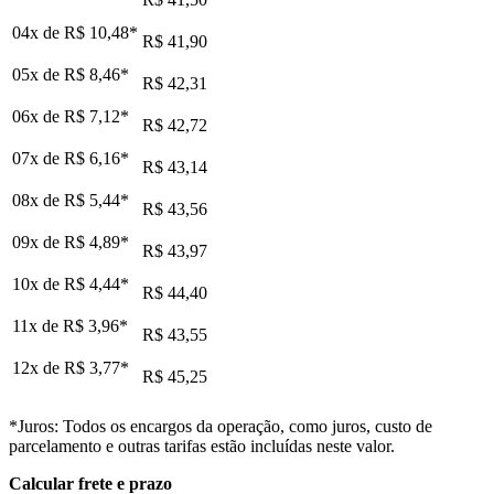
04x de
R$ 10,48
*
R$ 41,90
05x de
R$ 8,46
*
R$ 42,31
06x de
R$ 7,12
*
R$ 42,72
07x de
R$ 6,16
*
R$ 43,14
08x de
R$ 5,44
*
R$ 43,56
09x de
R$ 4,89
*
R$ 43,97
10x de
R$ 4,44
*
R$ 44,40
11x de
R$ 3,96
*
R$ 43,55
12x de
R$ 3,77
*
R$ 45,25
*Juros: Todos os encargos da operação, como juros, custo de
parcelamento e outras tarifas estão incluídas neste valor.
Calcular frete e prazo