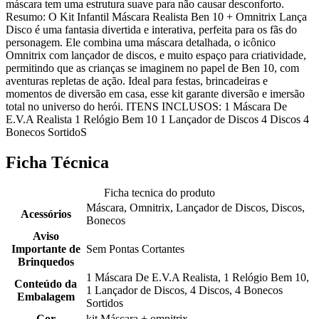
máscara tem uma estrutura suave para não causar desconforto.
Resumo: O Kit Infantil Máscara Realista Ben 10 + Omnitrix Lança
Disco é uma fantasia divertida e interativa, perfeita para os fãs do
personagem. Ele combina uma máscara detalhada, o icônico
Omnitrix com lançador de discos, e muito espaço para criatividade,
permitindo que as crianças se imaginem no papel de Ben 10, com
aventuras repletas de ação. Ideal para festas, brincadeiras e
momentos de diversão em casa, esse kit garante diversão e imersão
total no universo do herói. ITENS INCLUSOS: 1 Máscara De
E.V.A Realista 1 Relógio Bem 10 1 Lançador de Discos 4 Discos 4
Bonecos SortidoS
Ficha Técnica
Ficha tecnica do produto
Máscara, Omnitrix, Lançador de Discos, Discos,
Acessórios
Bonecos
Aviso
Importante de
Sem Pontas Cortantes
Brinquedos
1 Máscara De E.V.A Realista, 1 Relógio Bem 10,
Conteúdo da
1 Lançador de Discos, 4 Discos, 4 Bonecos
Embalagem
Sortidos
Cor
kit Máscara + omnitrix