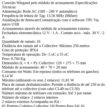
Conexão Wiegand pelo módulo de acionamento Especificações
Técnicas:
Alimentação: Rede AC (100 – 240 V automático)
Frequência de leitura de Tag: 13,56 MHz (Mifare)
Atualização de firmware/Comunicação com o software TPI: Via
micro USB
Acionamentos através do módulo de acionamento externo:
Fechadura eletromecânica 12 V / 1 A - Contato seco - máx. 30 V / 2
A
Quantidade de ramais: 16
Distância dos ramais até o Collective: Máximo 250 metros
Grau de proteção: IPX4
Temperatura de operação: De -5 oC a 55 oC
Peso: 0,794 Kg
Dimensões (L × A × P): Collective: 120 × 275 × 75 mm
Módulo de acionamento: 40 × 70 × 20 mm
Consumo em Watts: Em repouso (todos os telefones no gancho):
9,14 W
Máximo (utilizando os seus 2 enlaces): 11,81 W
Placa de ramais desbalanceados: Permite a distância de até 250 m do
telefone até o collective (com cabo CI-40 ou CI-50)
Número máximo de telefones em extensão: Até 3 por ramal
Número de enlace: 2 enlaces internos
2 enlaces externos Acompanha no Kit :
01 Porteiro Coletivo Collective 16i Pontos Para Até 16