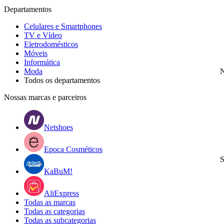
Departamentos
Celulares e Smartphones
TV e Vídeo
Eletrodomésticos
Móveis
Informática
Moda
N
Todos os departamentos
Nossas marcas e parceiros
Netshoes
Epoca Cosméticos
S
KaBuM!
AliExpress
Todas as marcas
Todas as categorias
Todas as subcategorias