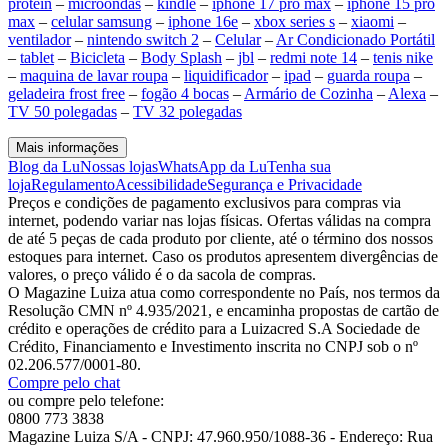
protein
–
microondas
–
kindle
–
iphone 17 pro max
–
iphone 15 pro
max
–
celular samsung
–
iphone 16e
–
xbox series s
–
xiaomi
–
ventilador
–
nintendo switch 2
–
Celular
–
Ar Condicionado Portátil
–
tablet
–
Bicicleta
–
Body Splash
–
jbl
–
redmi note 14
–
tenis nike
–
maquina de lavar roupa
–
liquidificador
–
ipad
–
guarda roupa
–
geladeira frost free
–
fogão 4 bocas
–
Armário de Cozinha
–
Alexa
–
TV 50 polegadas
–
TV 32 polegadas
Mais informações
Blog da Lu
Nossas lojas
WhatsApp da Lu
Tenha sua
loja
Regulamento
Acessibilidade
Segurança e Privacidade
Preços e condições de pagamento exclusivos para compras via
internet, podendo variar nas lojas físicas. Ofertas válidas na compra
de até 5 peças de cada produto por cliente, até o término dos nossos
estoques para internet. Caso os produtos apresentem divergências de
valores, o preço válido é o da sacola de compras.
O Magazine Luiza atua como correspondente no País, nos termos da
Resolução CMN nº 4.935/2021, e encaminha propostas de cartão de
crédito e operações de crédito para a Luizacred S.A Sociedade de
Crédito, Financiamento e Investimento inscrita no CNPJ sob o nº
02.206.577/0001-80.
Compre pelo chat
ou compre pelo telefone:
0800 773 3838
Magazine Luiza S/A - CNPJ: 47.960.950/1088-36 - Endereço: Rua