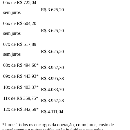
05x de
R$ 725,04
R$ 3.625,20
sem juros
06x de
R$ 604,20
R$ 3.625,20
sem juros
07x de
R$ 517,89
R$ 3.625,20
sem juros
08x de
R$ 494,66
*
R$ 3.957,30
09x de
R$ 443,93
*
R$ 3.995,38
10x de
R$ 403,37
*
R$ 4.033,70
11x de
R$ 359,75
*
R$ 3.957,28
12x de
R$ 342,59
*
R$ 4.111,04
*Juros: Todos os encargos da operação, como juros, custo de
parcelamento e outras tarifas estão incluídas neste valor.