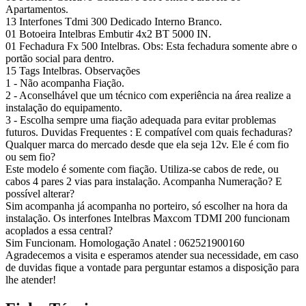
Apartamentos.
13 Interfones Tdmi 300 Dedicado Interno Branco.
01 Botoeira Intelbras Embutir 4x2 BT 5000 IN.
01 Fechadura Fx 500 Intelbras. Obs: Esta fechadura somente abre o
portão social para dentro.
15 Tags Intelbras. Observações
1 - Não acompanha Fiação.
2 - Aconselhável que um técnico com experiência na área realize a
instalação do equipamento.
3 - Escolha sempre uma fiação adequada para evitar problemas
futuros. Duvidas Frequentes : E compatível com quais fechaduras?
Qualquer marca do mercado desde que ela seja 12v. Ele é com fio
ou sem fio?
Este modelo é somente com fiação. Utiliza-se cabos de rede, ou
cabos 4 pares 2 vias para instalação. Acompanha Numeração? E
possível alterar?
Sim acompanha já acompanha no porteiro, só escolher na hora da
instalação. Os interfones Intelbras Maxcom TDMI 200 funcionam
acoplados a essa central?
Sim Funcionam. Homologação Anatel : 062521900160
Agradecemos a visita e esperamos atender sua necessidade, em caso
de duvidas fique a vontade para perguntar estamos a disposição para
lhe atender!