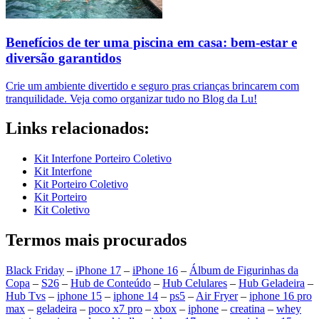
Benefícios de ter uma piscina em casa: bem-estar e
diversão garantidos
Crie um ambiente divertido e seguro pras crianças brincarem com
tranquilidade. Veja como organizar tudo no Blog da Lu!
Links relacionados:
Kit Interfone Porteiro Coletivo
Kit Interfone
Kit Porteiro Coletivo
Kit Porteiro
Kit Coletivo
Termos mais procurados
Black Friday
–
iPhone 17
–
iPhone 16
–
Álbum de Figurinhas da
Copa
–
S26
–
Hub de Conteúdo
–
Hub Celulares
–
Hub Geladeira
–
Hub Tvs
–
iphone 15
–
iphone 14
–
ps5
–
Air Fryer
–
iphone 16 pro
max
–
geladeira
–
poco x7 pro
–
xbox
–
iphone
–
creatina
–
whey