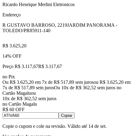
Ricardo Henrique Merlini Eletronicos
Endereço
R GUSTAVO BARROSO, 2219
JARDIM PANORAMA -
TOLEDO/PR
85911-140
R$ 3.625,20
14% OFF
Preço R$ 3.117,67
R$
3.117
,
67
no Pix
Ou R$ 3.625,20 em 7x de R$ 517,89 sem juros
ou
R$ 3.625,20
em
7
x de
R$ 517,89
sem juros
Ou 10x de R$ 362,52 sem juros no
Cartão Magalu
ou
10
x de
R$ 362,52
sem juros
no Cartão Magalu
R$ 60 OFF
Copiar
Copie o cupom e cole na revisão. Válido até
14 de set
.