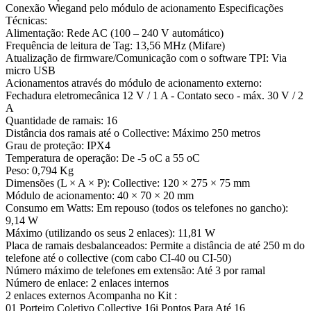
Conexão Wiegand pelo módulo de acionamento Especificações
Técnicas:
Alimentação: Rede AC (100 – 240 V automático)
Frequência de leitura de Tag: 13,56 MHz (Mifare)
Atualização de firmware/Comunicação com o software TPI: Via
micro USB
Acionamentos através do módulo de acionamento externo:
Fechadura eletromecânica 12 V / 1 A - Contato seco - máx. 30 V / 2
A
Quantidade de ramais: 16
Distância dos ramais até o Collective: Máximo 250 metros
Grau de proteção: IPX4
Temperatura de operação: De -5 oC a 55 oC
Peso: 0,794 Kg
Dimensões (L × A × P): Collective: 120 × 275 × 75 mm
Módulo de acionamento: 40 × 70 × 20 mm
Consumo em Watts: Em repouso (todos os telefones no gancho):
9,14 W
Máximo (utilizando os seus 2 enlaces): 11,81 W
Placa de ramais desbalanceados: Permite a distância de até 250 m do
telefone até o collective (com cabo CI-40 ou CI-50)
Número máximo de telefones em extensão: Até 3 por ramal
Número de enlace: 2 enlaces internos
2 enlaces externos Acompanha no Kit :
01 Porteiro Coletivo Collective 16i Pontos Para Até 16