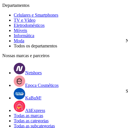
Departamentos
Celulares e Smartphones
TV e Vídeo
Eletrodomésticos
Móveis
Informática
Moda
N
Todos os departamentos
Nossas marcas e parceiros
Netshoes
Epoca Cosméticos
S
KaBuM!
AliExpress
Todas as marcas
Todas as categorias
Todas as subcategorias