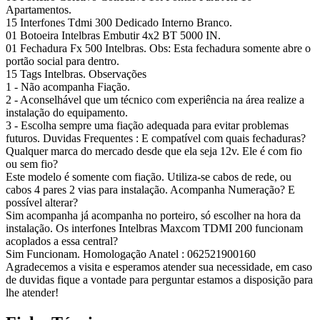
Apartamentos.
15 Interfones Tdmi 300 Dedicado Interno Branco.
01 Botoeira Intelbras Embutir 4x2 BT 5000 IN.
01 Fechadura Fx 500 Intelbras. Obs: Esta fechadura somente abre o
portão social para dentro.
15 Tags Intelbras. Observações
1 - Não acompanha Fiação.
2 - Aconselhável que um técnico com experiência na área realize a
instalação do equipamento.
3 - Escolha sempre uma fiação adequada para evitar problemas
futuros. Duvidas Frequentes : E compatível com quais fechaduras?
Qualquer marca do mercado desde que ela seja 12v. Ele é com fio
ou sem fio?
Este modelo é somente com fiação. Utiliza-se cabos de rede, ou
cabos 4 pares 2 vias para instalação. Acompanha Numeração? E
possível alterar?
Sim acompanha já acompanha no porteiro, só escolher na hora da
instalação. Os interfones Intelbras Maxcom TDMI 200 funcionam
acoplados a essa central?
Sim Funcionam. Homologação Anatel : 062521900160
Agradecemos a visita e esperamos atender sua necessidade, em caso
de duvidas fique a vontade para perguntar estamos a disposição para
lhe atender!