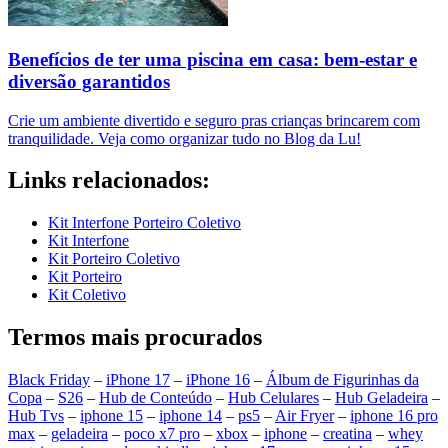
Benefícios de ter uma piscina em casa: bem-estar e
diversão garantidos
Crie um ambiente divertido e seguro pras crianças brincarem com
tranquilidade. Veja como organizar tudo no Blog da Lu!
Links relacionados:
Kit Interfone Porteiro Coletivo
Kit Interfone
Kit Porteiro Coletivo
Kit Porteiro
Kit Coletivo
Termos mais procurados
Black Friday
–
iPhone 17
–
iPhone 16
–
Álbum de Figurinhas da
Copa
–
S26
–
Hub de Conteúdo
–
Hub Celulares
–
Hub Geladeira
–
Hub Tvs
–
iphone 15
–
iphone 14
–
ps5
–
Air Fryer
–
iphone 16 pro
max
–
geladeira
–
poco x7 pro
–
xbox
–
iphone
–
creatina
–
whey