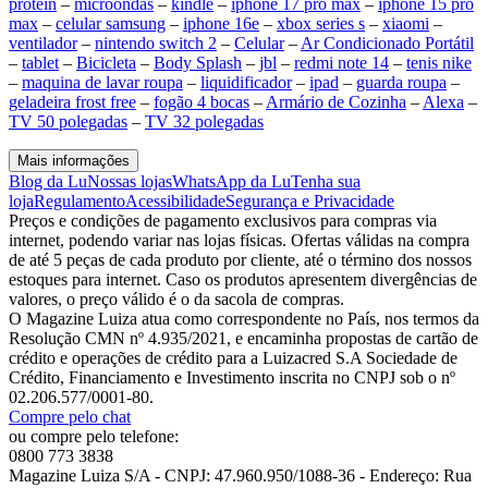
protein
–
microondas
–
kindle
–
iphone 17 pro max
–
iphone 15 pro
max
–
celular samsung
–
iphone 16e
–
xbox series s
–
xiaomi
–
ventilador
–
nintendo switch 2
–
Celular
–
Ar Condicionado Portátil
–
tablet
–
Bicicleta
–
Body Splash
–
jbl
–
redmi note 14
–
tenis nike
–
maquina de lavar roupa
–
liquidificador
–
ipad
–
guarda roupa
–
geladeira frost free
–
fogão 4 bocas
–
Armário de Cozinha
–
Alexa
–
TV 50 polegadas
–
TV 32 polegadas
Mais informações
Blog da Lu
Nossas lojas
WhatsApp da Lu
Tenha sua
loja
Regulamento
Acessibilidade
Segurança e Privacidade
Preços e condições de pagamento exclusivos para compras via
internet, podendo variar nas lojas físicas. Ofertas válidas na compra
de até 5 peças de cada produto por cliente, até o término dos nossos
estoques para internet. Caso os produtos apresentem divergências de
valores, o preço válido é o da sacola de compras.
O Magazine Luiza atua como correspondente no País, nos termos da
Resolução CMN nº 4.935/2021, e encaminha propostas de cartão de
crédito e operações de crédito para a Luizacred S.A Sociedade de
Crédito, Financiamento e Investimento inscrita no CNPJ sob o nº
02.206.577/0001-80.
Compre pelo chat
ou compre pelo telefone:
0800 773 3838
Magazine Luiza S/A - CNPJ: 47.960.950/1088-36 - Endereço: Rua