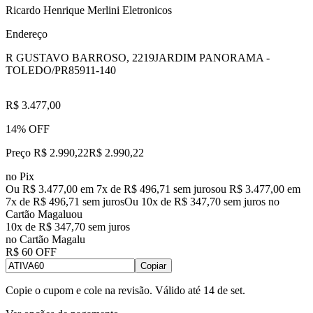
Ricardo Henrique Merlini Eletronicos
Endereço
R GUSTAVO BARROSO, 2219
JARDIM PANORAMA -
TOLEDO/PR
85911-140
R$ 3.477,00
14% OFF
Preço R$ 2.990,22
R$
2.990
,
22
no Pix
Ou R$ 3.477,00 em 7x de R$ 496,71 sem juros
ou
R$ 3.477,00
em
7
x de
R$ 496,71
sem juros
Ou 10x de R$ 347,70 sem juros no
Cartão Magalu
ou
10
x de
R$ 347,70
sem juros
no Cartão Magalu
R$ 60 OFF
Copiar
Copie o cupom e cole na revisão. Válido até
14 de set
.