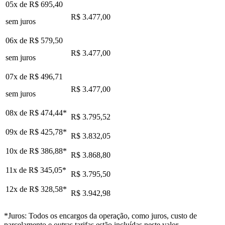
05x de
R$ 695,40
R$ 3.477,00
sem juros
06x de
R$ 579,50
R$ 3.477,00
sem juros
07x de
R$ 496,71
R$ 3.477,00
sem juros
08x de
R$ 474,44
*
R$ 3.795,52
09x de
R$ 425,78
*
R$ 3.832,05
10x de
R$ 386,88
*
R$ 3.868,80
11x de
R$ 345,05
*
R$ 3.795,50
12x de
R$ 328,58
*
R$ 3.942,98
*Juros: Todos os encargos da operação, como juros, custo de
parcelamento e outras tarifas estão incluídas neste valor.