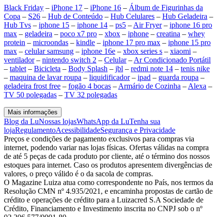
Black Friday
–
iPhone 17
–
iPhone 16
–
Álbum de Figurinhas da
Copa
–
S26
–
Hub de Conteúdo
–
Hub Celulares
–
Hub Geladeira
–
Hub Tvs
–
iphone 15
–
iphone 14
–
ps5
–
Air Fryer
–
iphone 16 pro
max
–
geladeira
–
poco x7 pro
–
xbox
–
iphone
–
creatina
–
whey
protein
–
microondas
–
kindle
–
iphone 17 pro max
–
iphone 15 pro
max
–
celular samsung
–
iphone 16e
–
xbox series s
–
xiaomi
–
ventilador
–
nintendo switch 2
–
Celular
–
Ar Condicionado Portátil
–
tablet
–
Bicicleta
–
Body Splash
–
jbl
–
redmi note 14
–
tenis nike
–
maquina de lavar roupa
–
liquidificador
–
ipad
–
guarda roupa
–
geladeira frost free
–
fogão 4 bocas
–
Armário de Cozinha
–
Alexa
–
TV 50 polegadas
–
TV 32 polegadas
Mais informações
Blog da Lu
Nossas lojas
WhatsApp da Lu
Tenha sua
loja
Regulamento
Acessibilidade
Segurança e Privacidade
Preços e condições de pagamento exclusivos para compras via
internet, podendo variar nas lojas físicas. Ofertas válidas na compra
de até 5 peças de cada produto por cliente, até o término dos nossos
estoques para internet. Caso os produtos apresentem divergências de
valores, o preço válido é o da sacola de compras.
O Magazine Luiza atua como correspondente no País, nos termos da
Resolução CMN nº 4.935/2021, e encaminha propostas de cartão de
crédito e operações de crédito para a Luizacred S.A Sociedade de
Crédito, Financiamento e Investimento inscrita no CNPJ sob o nº