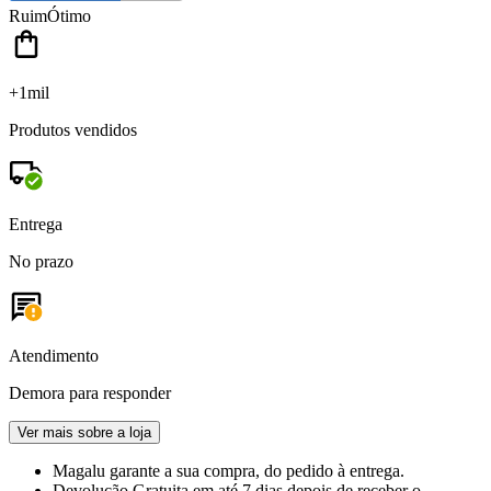
Ruim
Ótimo
+1mil
Produtos vendidos
Entrega
No prazo
Atendimento
Demora para responder
Ver mais sobre a loja
Magalu garante
a sua compra, do pedido à entrega.
Devolução Gratuita
em até 7 dias depois de receber o