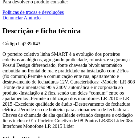
Para devolver o produto consulte:
Políticas de trocas e devoluções
Denunciar Anúncio
Descrição e ficha técnica
Código
haj239df43
O porteiro coletivo linha SMART é a evolução dos porteiros
coletivos analógicos, agregando praticidade, robustez e segurança.
Possui Design diferenciado, fonte chaveada bivolt automático
embutida no frontal de rua e praticidade na instalação com 2 Fios
(fio comum).Permite a comunicação ente rua, apartamento e
destravamento de fechaduras 12V. Caracteristicas: -Modelo: LR 808
-Fonte de alimentação 90 a 240V automática e incorporada ao
produto -Instalação a 2 fios, sendo um deles “comum” entre os
apartamentos -Permite a utilização dos monofones LR 2010 e LR
2015 -Excelente qualidade de áudio -Destravamento de fechadura
elétrica -Permite uso de botoeira para acionamento de fechadura -
Chaves de chamada de alta qualidade evitando desgaste e oxidação
Itens incluso: 01x Porteiro Coletivo de 08 Pontos LR808 Lider 08x
Interfones Monofone LR 2015 Lider