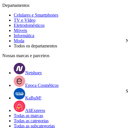
Departamentos
Celulares e Smartphones
TV e Vídeo
Eletrodomésticos
Móveis
Informática
Moda
N
Todos os departamentos
Nossas marcas e parceiros
Netshoes
Epoca Cosméticos
S
KaBuM!
AliExpress
Todas as marcas
Todas as categorias
Todas as subcategorias