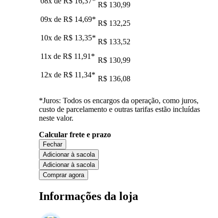
08x de
R$ 16,37
*
R$ 130,99
09x de
R$ 14,69
*
R$ 132,25
10x de
R$ 13,35
*
R$ 133,52
11x de
R$ 11,91
*
R$ 130,99
12x de
R$ 11,34
*
R$ 136,08
*Juros: Todos os encargos da operação, como juros,
custo de parcelamento e outras tarifas estão incluídas
neste valor.
Calcular frete e prazo
Fechar
Adicionar à sacola
Adicionar à sacola
Comprar agora
Informações da loja