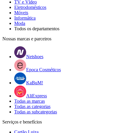
TV e Vídeo
Eletrodomésticos
Móveis
Informática
Moda
Todos os departamentos
Nossas marcas e parceiros
Netshoes
Epoca Cosméticos
KaBuM!
AliExpress
Todas as marcas
Todas as categorias
Todas as subcategorias
Serviços e benefícios
Cartão Luiza