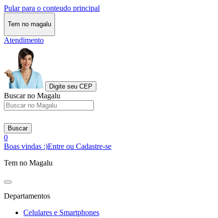
Pular para o conteudo principal
Tem no magalu
Atendimento
Digite seu CEP
Buscar no Magalu
Buscar
0
Boas vindas :)
Entre ou Cadastre-se
Tem no Magalu
Departamentos
Celulares e Smartphones