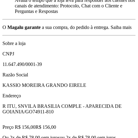
Avalia o tempo que a loja leva para responder aos clientes nos
canais de atendimento: Protocolo, Chat com o Cliente e
Perguntas e Respostas
O
Magalu garante
a sua compra, do pedido à entrega.
Saiba mais
Sobre a loja
CNPJ
11.647.490/0001-39
Razão Social
KASSIO MOREIRA GRANDO EIRELE
Endereço
R ITU, SN
VILA BRASILIA COMPLE - APARECIDA DE
GOIANIA/GO
74911-810
Preço R$ 156,00
R$
156
,
00
Ou 2x de R$ 78,00 sem juros
ou
2
x de
R$ 78,00
sem juros