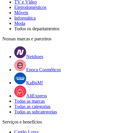
TV e Vídeo
Eletrodomésticos
Móveis
Informática
Moda
Todos os departamentos
Nossas marcas e parceiros
Netshoes
Epoca Cosméticos
KaBuM!
AliExpress
Todas as marcas
Todas as categorias
Todas as subcategorias
Serviços e benefícios
Cartão Luiza