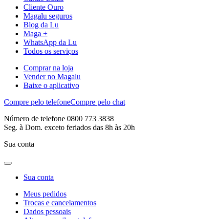
Cliente Ouro
Magalu seguros
Blog da Lu
Maga +
WhatsApp da Lu
Todos os serviços
Comprar na loja
Vender no Magalu
Baixe o aplicativo
Compre pelo telefone
Compre pelo chat
Número de telefone 0800 773 3838
Seg. à Dom. exceto feriados das 8h às 20h
Sua conta
Sua conta
Meus pedidos
Trocas e cancelamentos
Dados pessoais