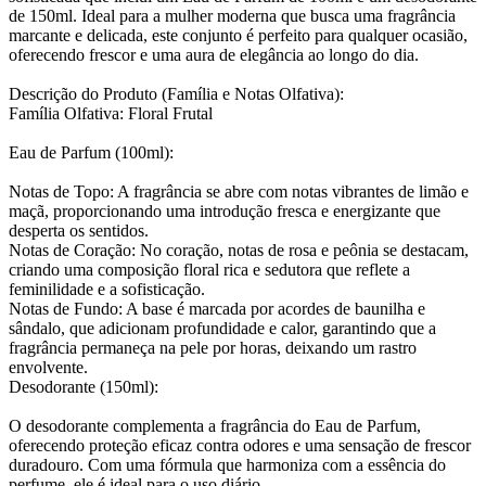
de 150ml. Ideal para a mulher moderna que busca uma fragrância
marcante e delicada, este conjunto é perfeito para qualquer ocasião,
oferecendo frescor e uma aura de elegância ao longo do dia.
Descrição do Produto (Família e Notas Olfativa):
Família Olfativa: Floral Frutal
Eau de Parfum (100ml):
Notas de Topo: A fragrância se abre com notas vibrantes de limão e
maçã, proporcionando uma introdução fresca e energizante que
desperta os sentidos.
Notas de Coração: No coração, notas de rosa e peônia se destacam,
criando uma composição floral rica e sedutora que reflete a
feminilidade e a sofisticação.
Notas de Fundo: A base é marcada por acordes de baunilha e
sândalo, que adicionam profundidade e calor, garantindo que a
fragrância permaneça na pele por horas, deixando um rastro
envolvente.
Desodorante (150ml):
O desodorante complementa a fragrância do Eau de Parfum,
oferecendo proteção eficaz contra odores e uma sensação de frescor
duradouro. Com uma fórmula que harmoniza com a essência do
perfume, ele é ideal para o uso diário.