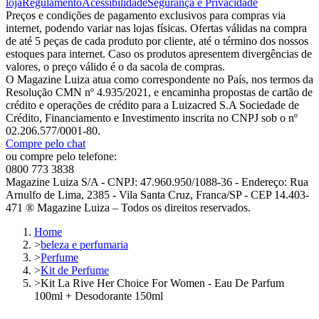
loja
Regulamento
Acessibilidade
Segurança e Privacidade
Preços e condições de pagamento exclusivos para compras via
internet, podendo variar nas lojas físicas. Ofertas válidas na compra
de até 5 peças de cada produto por cliente, até o término dos nossos
estoques para internet. Caso os produtos apresentem divergências de
valores, o preço válido é o da sacola de compras.
O Magazine Luiza atua como correspondente no País, nos termos da
Resolução CMN nº 4.935/2021, e encaminha propostas de cartão de
crédito e operações de crédito para a Luizacred S.A Sociedade de
Crédito, Financiamento e Investimento inscrita no CNPJ sob o nº
02.206.577/0001-80.
Compre pelo chat
ou compre pelo telefone:
0800 773 3838
Magazine Luiza S/A - CNPJ: 47.960.950/1088-36 - Endereço: Rua
Arnulfo de Lima, 2385 - Vila Santa Cruz, Franca/SP - CEP 14.403-
471 ® Magazine Luiza – Todos os direitos reservados.
Home
>
beleza e perfumaria
>
Perfume
>
Kit de Perfume
>
Kit La Rive Her Choice For Women - Eau De Parfum
100ml + Desodorante 150ml