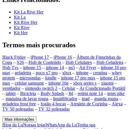
Kit La Rive Her
Kit La
Kit Rive Her
Kit Rive
Kit Her
Termos mais procurados
Black Friday
–
iPhone 17
–
iPhone 16
–
Álbum de Figurinhas da
Copa
–
S26
–
Hub de Conteúdo
–
Hub Celulares
–
Hub Geladeira
–
Hub Tvs
–
iphone 15
–
iphone 14
–
ps5
–
Air Fryer
–
iphone 16 pro
max
–
geladeira
–
poco x7 pro
–
xbox
–
iphone
–
creatina
–
whey
protein
–
microondas
–
kindle
–
iphone 17 pro max
–
iphone 15 pro
max
–
celular samsung
–
iphone 16e
–
xbox series s
–
xiaomi
–
ventilador
–
nintendo switch 2
–
Celular
–
Ar Condicionado Portátil
–
tablet
–
Bicicleta
–
Body Splash
–
jbl
–
redmi note 14
–
tenis nike
–
maquina de lavar roupa
–
liquidificador
–
ipad
–
guarda roupa
–
geladeira frost free
–
fogão 4 bocas
–
Armário de Cozinha
–
Alexa
–
TV 50 polegadas
–
TV 32 polegadas
Mais informações
Blog da Lu
Nossas lojas
WhatsApp da Lu
Tenha sua