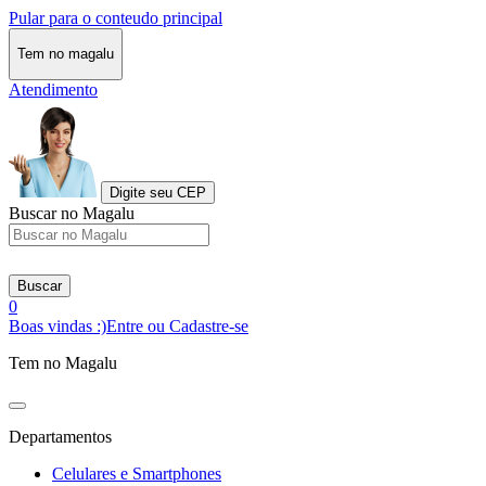
Pular para o conteudo principal
Tem no magalu
Atendimento
Digite seu CEP
Buscar no Magalu
Buscar
0
Boas vindas :)
Entre ou Cadastre-se
Tem no Magalu
Departamentos
Celulares e Smartphones