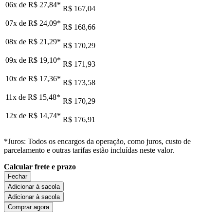
06x de
R$ 27,84
*
R$ 167,04
07x de
R$ 24,09
*
R$ 168,66
08x de
R$ 21,29
*
R$ 170,29
09x de
R$ 19,10
*
R$ 171,93
10x de
R$ 17,36
*
R$ 173,58
11x de
R$ 15,48
*
R$ 170,29
12x de
R$ 14,74
*
R$ 176,91
*Juros: Todos os encargos da operação, como juros, custo de
parcelamento e outras tarifas estão incluídas neste valor.
Calcular frete e prazo
Fechar
Adicionar à sacola
Adicionar à sacola
Comprar agora