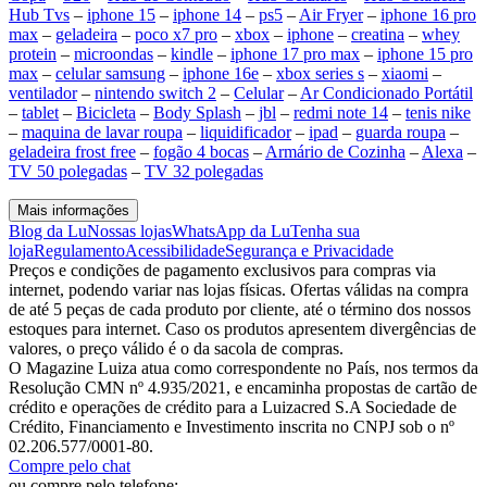
Hub Tvs
–
iphone 15
–
iphone 14
–
ps5
–
Air Fryer
–
iphone 16 pro
max
–
geladeira
–
poco x7 pro
–
xbox
–
iphone
–
creatina
–
whey
protein
–
microondas
–
kindle
–
iphone 17 pro max
–
iphone 15 pro
max
–
celular samsung
–
iphone 16e
–
xbox series s
–
xiaomi
–
ventilador
–
nintendo switch 2
–
Celular
–
Ar Condicionado Portátil
–
tablet
–
Bicicleta
–
Body Splash
–
jbl
–
redmi note 14
–
tenis nike
–
maquina de lavar roupa
–
liquidificador
–
ipad
–
guarda roupa
–
geladeira frost free
–
fogão 4 bocas
–
Armário de Cozinha
–
Alexa
–
TV 50 polegadas
–
TV 32 polegadas
Mais informações
Blog da Lu
Nossas lojas
WhatsApp da Lu
Tenha sua
loja
Regulamento
Acessibilidade
Segurança e Privacidade
Preços e condições de pagamento exclusivos para compras via
internet, podendo variar nas lojas físicas. Ofertas válidas na compra
de até 5 peças de cada produto por cliente, até o término dos nossos
estoques para internet. Caso os produtos apresentem divergências de
valores, o preço válido é o da sacola de compras.
O Magazine Luiza atua como correspondente no País, nos termos da
Resolução CMN nº 4.935/2021, e encaminha propostas de cartão de
crédito e operações de crédito para a Luizacred S.A Sociedade de
Crédito, Financiamento e Investimento inscrita no CNPJ sob o nº
02.206.577/0001-80.
Compre pelo chat
ou compre pelo telefone: