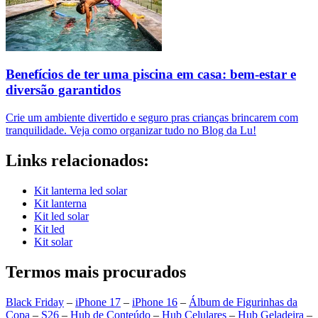
Benefícios de ter uma piscina em casa: bem-estar e
diversão garantidos
Crie um ambiente divertido e seguro pras crianças brincarem com
tranquilidade. Veja como organizar tudo no Blog da Lu!
Links relacionados:
Kit lanterna led solar
Kit lanterna
Kit led solar
Kit led
Kit solar
Termos mais procurados
Black Friday
–
iPhone 17
–
iPhone 16
–
Álbum de Figurinhas da
Copa
–
S26
–
Hub de Conteúdo
–
Hub Celulares
–
Hub Geladeira
–