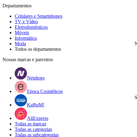
Departamentos
Celulares e Smartphones
TV e Vídeo
Eletrodomésticos
Móveis
Informática
Moda
N
Todos os departamentos
Nossas marcas e parceiros
Netshoes
Epoca Cosméticos
S
KaBuM!
AliExpress
Todas as marcas
Todas as categorias
Todas as subcategorias