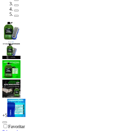
+
5
Favoritar