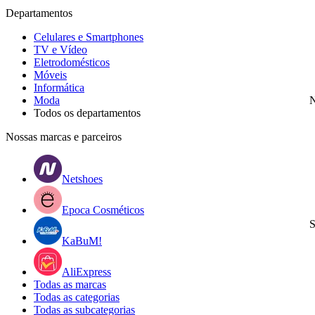
Departamentos
Celulares e Smartphones
TV e Vídeo
Eletrodomésticos
Móveis
Informática
Moda
N
Todos os departamentos
Nossas marcas e parceiros
Netshoes
Epoca Cosméticos
S
KaBuM!
AliExpress
Todas as marcas
Todas as categorias
Todas as subcategorias