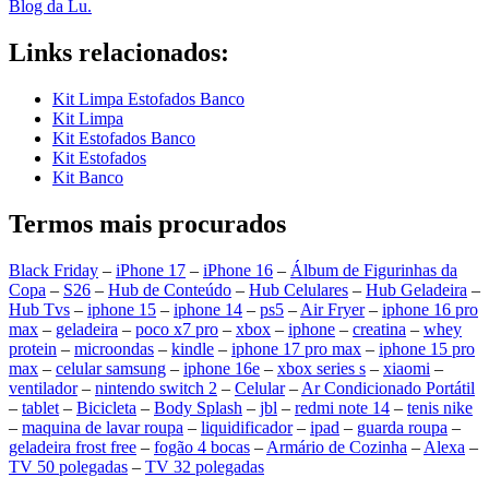
Blog da Lu.
Links relacionados:
Kit Limpa Estofados Banco
Kit Limpa
Kit Estofados Banco
Kit Estofados
Kit Banco
Termos mais procurados
Black Friday
–
iPhone 17
–
iPhone 16
–
Álbum de Figurinhas da
Copa
–
S26
–
Hub de Conteúdo
–
Hub Celulares
–
Hub Geladeira
–
Hub Tvs
–
iphone 15
–
iphone 14
–
ps5
–
Air Fryer
–
iphone 16 pro
max
–
geladeira
–
poco x7 pro
–
xbox
–
iphone
–
creatina
–
whey
protein
–
microondas
–
kindle
–
iphone 17 pro max
–
iphone 15 pro
max
–
celular samsung
–
iphone 16e
–
xbox series s
–
xiaomi
–
ventilador
–
nintendo switch 2
–
Celular
–
Ar Condicionado Portátil
–
tablet
–
Bicicleta
–
Body Splash
–
jbl
–
redmi note 14
–
tenis nike
–
maquina de lavar roupa
–
liquidificador
–
ipad
–
guarda roupa
–
geladeira frost free
–
fogão 4 bocas
–
Armário de Cozinha
–
Alexa
–
TV 50 polegadas
–
TV 32 polegadas