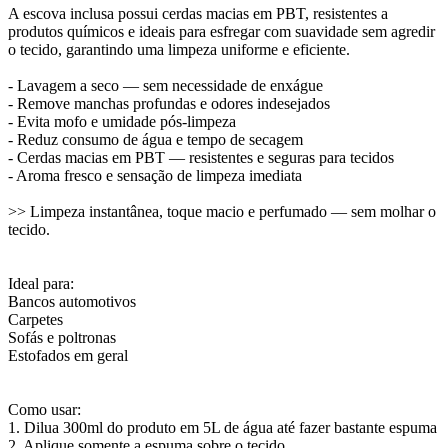
A escova inclusa possui cerdas macias em PBT, resistentes a
produtos químicos e ideais para esfregar com suavidade sem agredir
o tecido, garantindo uma limpeza uniforme e eficiente.
- Lavagem a seco — sem necessidade de enxágue
- Remove manchas profundas e odores indesejados
- Evita mofo e umidade pós-limpeza
- Reduz consumo de água e tempo de secagem
- Cerdas macias em PBT — resistentes e seguras para tecidos
- Aroma fresco e sensação de limpeza imediata
>> Limpeza instantânea, toque macio e perfumado — sem molhar o
tecido.
Ideal para:
Bancos automotivos
Carpetes
Sofás e poltronas
Estofados em geral
Como usar:
1. Dilua 300ml do produto em 5L de água até fazer bastante espuma
2. Aplique somente a espuma sobre o tecido