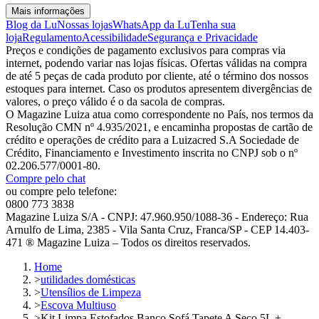
Mais informações
Blog da Lu
Nossas lojas
WhatsApp da Lu
Tenha sua
loja
Regulamento
Acessibilidade
Segurança e Privacidade
Preços e condições de pagamento exclusivos para compras via
internet, podendo variar nas lojas físicas. Ofertas válidas na compra
de até 5 peças de cada produto por cliente, até o término dos nossos
estoques para internet. Caso os produtos apresentem divergências de
valores, o preço válido é o da sacola de compras.
O Magazine Luiza atua como correspondente no País, nos termos da
Resolução CMN nº 4.935/2021, e encaminha propostas de cartão de
crédito e operações de crédito para a Luizacred S.A Sociedade de
Crédito, Financiamento e Investimento inscrita no CNPJ sob o nº
02.206.577/0001-80.
Compre pelo chat
ou compre pelo telefone:
0800 773 3838
Magazine Luiza S/A - CNPJ: 47.960.950/1088-36 - Endereço: Rua
Arnulfo de Lima, 2385 - Vila Santa Cruz, Franca/SP - CEP 14.403-
471 ® Magazine Luiza – Todos os direitos reservados.
Home
>
utilidades domésticas
>
Utensílios de Limpeza
>
Escova Multiuso
>
Kit Limpa Estofados Banco Sofá Tapete A Seco 5L +