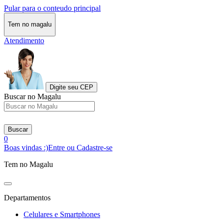
Pular para o conteudo principal
Tem no magalu
Atendimento
Digite seu CEP
Buscar no Magalu
Buscar
0
Boas vindas :)
Entre ou Cadastre-se
Tem no Magalu
Departamentos
Celulares e Smartphones