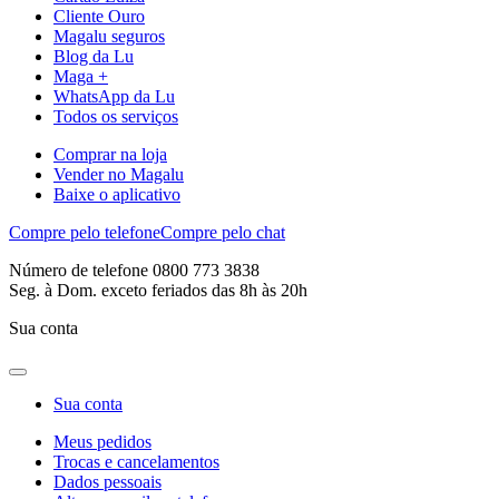
Cliente Ouro
Magalu seguros
Blog da Lu
Maga +
WhatsApp da Lu
Todos os serviços
Comprar na loja
Vender no Magalu
Baixe o aplicativo
Compre pelo telefone
Compre pelo chat
Número de telefone 0800 773 3838
Seg. à Dom. exceto feriados das 8h às 20h
Sua conta
Sua conta
Meus pedidos
Trocas e cancelamentos
Dados pessoais