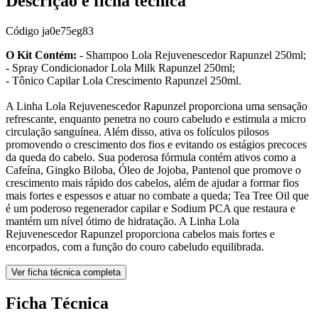
Descrição e ficha técnica
Código
ja0e75eg83
O Kit Contém:
- Shampoo Lola Rejuvenescedor Rapunzel 250ml;
- Spray Condicionador Lola Milk Rapunzel 250ml;
- Tônico Capilar Lola Crescimento Rapunzel 250ml.
A Linha Lola Rejuvenescedor Rapunzel proporciona uma sensação
refrescante, enquanto penetra no couro cabeludo e estimula a micro
circulação sanguínea. Além disso, ativa os folículos pilosos
promovendo o crescimento dos fios e evitando os estágios precoces
da queda do cabelo. Sua poderosa fórmula contém ativos como a
Cafeína, Gingko Biloba, Óleo de Jojoba, Pantenol que promove o
crescimento mais rápido dos cabelos, além de ajudar a formar fios
mais fortes e espessos e atuar no combate a queda; Tea Tree Oil que
é um poderoso regenerador capilar e Sodium PCA que restaura e
mantém um nível ótimo de hidratação. A Linha Lola
Rejuvenescedor Rapunzel proporciona cabelos mais fortes e
encorpados, com a função do couro cabeludo equilibrada.
Ver ficha técnica completa
Ficha Técnica