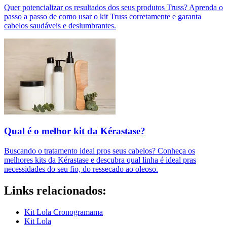
Quer potencializar os resultados dos seus produtos Truss? Aprenda o
passo a passo de como usar o kit Truss corretamente e garanta
cabelos saudáveis e deslumbrantes.
Qual é o melhor kit da Kérastase?
Buscando o tratamento ideal pros seus cabelos? Conheça os
melhores kits da Kérastase e descubra qual linha é ideal pras
necessidades do seu fio, do ressecado ao oleoso.
Links relacionados:
Kit Lola Cronogramama
Kit Lola