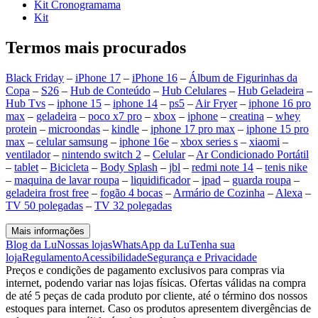
Kit Cronogramama
Kit
Termos mais procurados
Black Friday
–
iPhone 17
–
iPhone 16
–
Álbum de Figurinhas da
Copa
–
S26
–
Hub de Conteúdo
–
Hub Celulares
–
Hub Geladeira
–
Hub Tvs
–
iphone 15
–
iphone 14
–
ps5
–
Air Fryer
–
iphone 16 pro
max
–
geladeira
–
poco x7 pro
–
xbox
–
iphone
–
creatina
–
whey
protein
–
microondas
–
kindle
–
iphone 17 pro max
–
iphone 15 pro
max
–
celular samsung
–
iphone 16e
–
xbox series s
–
xiaomi
–
ventilador
–
nintendo switch 2
–
Celular
–
Ar Condicionado Portátil
–
tablet
–
Bicicleta
–
Body Splash
–
jbl
–
redmi note 14
–
tenis nike
–
maquina de lavar roupa
–
liquidificador
–
ipad
–
guarda roupa
–
geladeira frost free
–
fogão 4 bocas
–
Armário de Cozinha
–
Alexa
–
TV 50 polegadas
–
TV 32 polegadas
Mais informações
Blog da Lu
Nossas lojas
WhatsApp da Lu
Tenha sua
loja
Regulamento
Acessibilidade
Segurança e Privacidade
Preços e condições de pagamento exclusivos para compras via
internet, podendo variar nas lojas físicas. Ofertas válidas na compra
de até 5 peças de cada produto por cliente, até o término dos nossos
estoques para internet. Caso os produtos apresentem divergências de