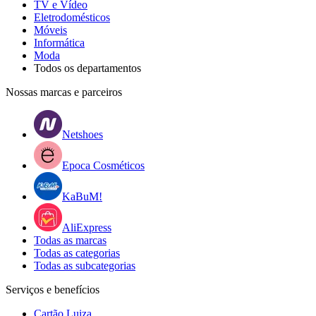
TV e Vídeo
Eletrodomésticos
Móveis
Informática
Moda
Todos os departamentos
Nossas marcas e parceiros
Netshoes
Epoca Cosméticos
KaBuM!
AliExpress
Todas as marcas
Todas as categorias
Todas as subcategorias
Serviços e benefícios
Cartão Luiza