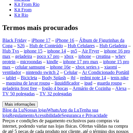
Kit From Rio
Kit From
Kit Rio
Termos mais procurados
Black Friday
–
iPhone 17
–
iPhone 16
–
Álbum de Figurinhas da
Copa
–
S26
–
Hub de Conteúdo
–
Hub Celulares
–
Hub Geladeira
–
Hub Tvs
–
iphone 15
–
iphone 14
–
ps5
–
Air Fryer
–
iphone 16 pro
max
–
geladeira
–
poco x7 pro
–
xbox
–
iphone
–
creatina
–
whey
protein
–
microondas
–
kindle
–
iphone 17 pro max
–
iphone 15 pro
max
–
celular samsung
–
iphone 16e
–
xbox series s
–
xiaomi
–
ventilador
–
nintendo switch 2
–
Celular
–
Ar Condicionado Portátil
–
tablet
–
Bicicleta
–
Body Splash
–
jbl
–
redmi note 14
–
tenis nike
–
maquina de lavar roupa
–
liquidificador
–
ipad
–
guarda roupa
–
geladeira frost free
–
fogão 4 bocas
–
Armário de Cozinha
–
Alexa
–
TV 50 polegadas
–
TV 32 polegadas
Mais informações
Blog da Lu
Nossas lojas
WhatsApp da Lu
Tenha sua
loja
Regulamento
Acessibilidade
Segurança e Privacidade
Preços e condições de pagamento exclusivos para compras via
internet, podendo variar nas lojas físicas. Ofertas válidas na compra
de até 5 peças de cada produto por cliente, até o término dos nossos