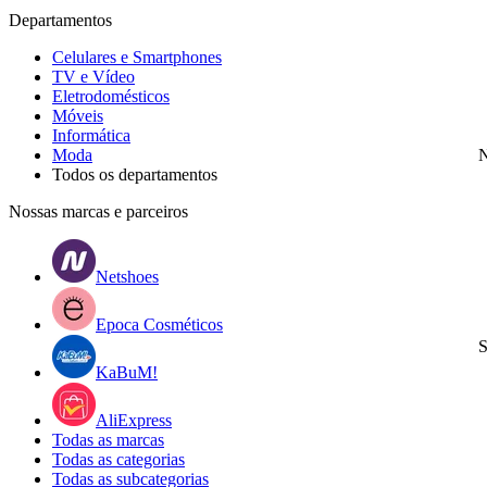
Departamentos
Celulares e Smartphones
TV e Vídeo
Eletrodomésticos
Móveis
Informática
Moda
N
Todos os departamentos
Nossas marcas e parceiros
Netshoes
Epoca Cosméticos
S
KaBuM!
AliExpress
Todas as marcas
Todas as categorias
Todas as subcategorias