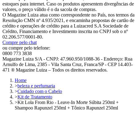
estoques para internet. Caso os produtos apresentem divergências de
valores, o preço válido é o da sacola de compras.
O Magazine Luiza atua como correspondente no País, nos termos da
Resolução CMN nº 4.935/2021, e encaminha propostas de cartão de
crédito e operações de crédito para a Luizacred S.A Sociedade de
Crédito, Financiamento e Investimento inscrita no CNPJ sob o nº
02.206.577/0001-80.
Compre pelo chat
ou compre pelo telefone:
0800 773 3838
Magazine Luiza S/A - CNPJ: 47.960.950/1088-36 - Endereço: Rua
Arnulfo de Lima, 2385 - Vila Santa Cruz, Franca/SP - CEP 14.403-
471 ® Magazine Luiza – Todos os direitos reservados.
Home
>
beleza e perfumaria
>
Cuidado com o Cabelo
>
Kit de Tratamento
>
Kit Lola From Rio - Leave-In Morte Súbita 250ml +
Shampoo Rapunzel 250ml + Tônico Rapunzel 250ml