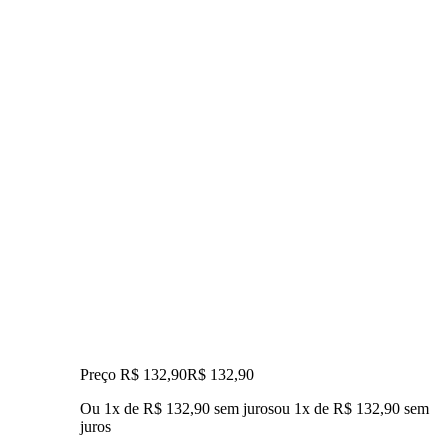
Preço R$ 132,90
R$
132
,
90
Ou 1x de R$ 132,90 sem juros
ou
1
x de
R$ 132,90
sem
juros