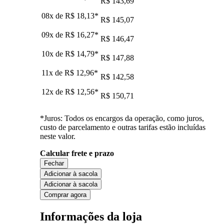
R$ 143,69
08x de
R$ 18,13
*
R$ 145,07
09x de
R$ 16,27
*
R$ 146,47
10x de
R$ 14,79
*
R$ 147,88
11x de
R$ 12,96
*
R$ 142,58
12x de
R$ 12,56
*
R$ 150,71
*Juros: Todos os encargos da operação, como juros,
custo de parcelamento e outras tarifas estão incluídas
neste valor.
Calcular frete e prazo
Fechar
Adicionar à sacola
Adicionar à sacola
Comprar agora
Informações da loja