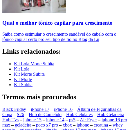
Qual o melhor tônico capilar para crescimento
Saiba como estimular o crescimento saudável do cabelo com o
tônico capilar certo pro seu tipo de fio no Blog da Lu
Links relacionados:
Kit Lola Morte Subita
Kit Lola
Kit Morte Subita
Kit Morte
Kit Subita
Termos mais procurados
Black Friday
–
iPhone 17
–
iPhone 16
–
Álbum de Figurinhas da
Copa
–
S26
–
Hub de Conteúdo
–
Hub Celulares
–
Hub Geladeira
–
Hub Tvs
–
iphone 15
–
iphone 14
–
ps5
–
Air Fryer
–
iphone 16 pro
max
–
geladeira
–
poco x7 pro
–
xbox
–
iphone
–
creatina
–
whey