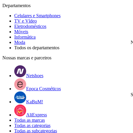
Departamentos
Celulares e Smartphones
TV e Vídeo
Eletrodomésticos
Móveis
Informática
Moda
N
Todos os departamentos
Nossas marcas e parceiros
Netshoes
Epoca Cosméticos
S
KaBuM!
AliExpress
Todas as marcas
Todas as categorias
Todas as subcategorias