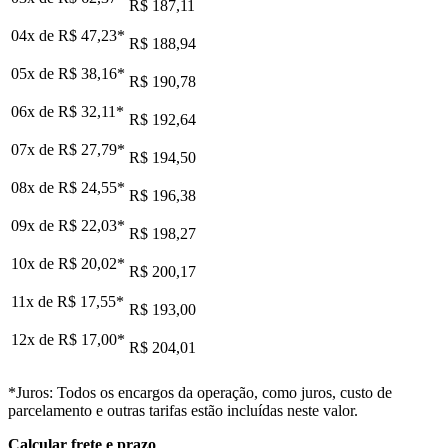
R$ 187,11
04x de
R$ 47,23
*
R$ 188,94
05x de
R$ 38,16
*
R$ 190,78
06x de
R$ 32,11
*
R$ 192,64
07x de
R$ 27,79
*
R$ 194,50
08x de
R$ 24,55
*
R$ 196,38
09x de
R$ 22,03
*
R$ 198,27
10x de
R$ 20,02
*
R$ 200,17
11x de
R$ 17,55
*
R$ 193,00
12x de
R$ 17,00
*
R$ 204,01
*Juros: Todos os encargos da operação, como juros, custo de
parcelamento e outras tarifas estão incluídas neste valor.
Calcular frete e prazo