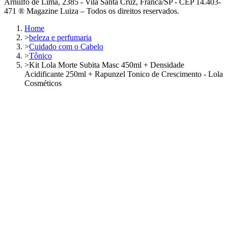
Arnulfo de Lima, 2385 - Vila Santa Cruz, Franca/SP - CEP 14.403-
471 ® Magazine Luiza – Todos os direitos reservados.
Home
>
beleza e perfumaria
>
Cuidado com o Cabelo
>
Tônico
>
Kit Lola Morte Subita Masc 450ml + Densidade
Acidificante 250ml + Rapunzel Tonico de Crescimento - Lola
Cosméticos