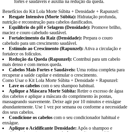
fortes e saudáveis e auxilia na redução da queda.
Benefícios do Kit Lola Morte Súbita + Densidade + Rapunzel:
Resgate Intensivo (Morte Súbita):
Hidratação profunda,
nutrição e reconstrução para cabelos danificados.
Equilíbrio do pH e Selagem (Densidade):
Promove brilho,
maciez e couro cabeludo saudável.
Fortalecimento da Raiz (Densidade):
Prepara o couro
cabeludo para um crescimento saudável.
Estímulo ao Crescimento (Rapunzel):
Ativa a circulação e
fortalece os folículos.
Redução da Queda (Rapunzel):
Contribui para um cabelo
mais denso e com menos queda.
Cabelos Mais Fortes e Saudáveis:
Uma rotina completa para
recuperar a saúde capilar e estimular o crescimento.
Como Usar o Kit Lola Morte Súbita + Densidade + Rapunzel:
Lave os cabelos
com o seu shampoo habitual.
Aplique a Máscara Morte Súbita:
Retire o excesso de água
dos cabelos e aplique a máscara do comprimento às pontas,
massageando suavemente. Deixe agir por 10 minutos e enxágue
abundantemente. Use 1 vez por semana ou conforme a necessidade
dos seus cabelos.
Condicione os cabelos
com o seu condicionador habitual e
enxágue.
Aplique o Acidificante Densidade:
Após o shampoo e