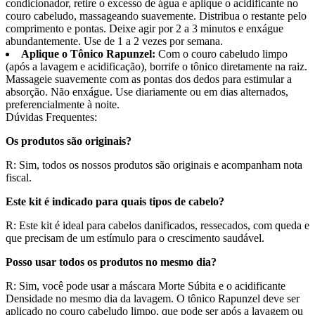
condicionador, retire o excesso de água e aplique o acidificante no
couro cabeludo, massageando suavemente. Distribua o restante pelo
comprimento e pontas. Deixe agir por 2 a 3 minutos e enxágue
abundantemente. Use de 1 a 2 vezes por semana.
Aplique o Tônico Rapunzel:
Com o couro cabeludo limpo
(após a lavagem e acidificação), borrife o tônico diretamente na raiz.
Massageie suavemente com as pontas dos dedos para estimular a
absorção. Não enxágue. Use diariamente ou em dias alternados,
preferencialmente à noite.
Dúvidas Frequentes:
Os produtos são originais?
R: Sim, todos os nossos produtos são originais e acompanham nota
fiscal.
Este kit é indicado para quais tipos de cabelo?
R: Este kit é ideal para cabelos danificados, ressecados, com queda e
que precisam de um estímulo para o crescimento saudável.
Posso usar todos os produtos no mesmo dia?
R: Sim, você pode usar a máscara Morte Súbita e o acidificante
Densidade no mesmo dia da lavagem. O tônico Rapunzel deve ser
aplicado no couro cabeludo limpo, que pode ser após a lavagem ou