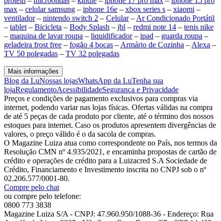
protein
–
microondas
–
kindle
–
iphone 17 pro max
–
iphone 15 pro
max
–
celular samsung
–
iphone 16e
–
xbox series s
–
xiaomi
–
ventilador
–
nintendo switch 2
–
Celular
–
Ar Condicionado Portátil
–
tablet
–
Bicicleta
–
Body Splash
–
jbl
–
redmi note 14
–
tenis nike
–
maquina de lavar roupa
–
liquidificador
–
ipad
–
guarda roupa
–
geladeira frost free
–
fogão 4 bocas
–
Armário de Cozinha
–
Alexa
–
TV 50 polegadas
–
TV 32 polegadas
Mais informações
Blog da Lu
Nossas lojas
WhatsApp da Lu
Tenha sua
loja
Regulamento
Acessibilidade
Segurança e Privacidade
Preços e condições de pagamento exclusivos para compras via
internet, podendo variar nas lojas físicas. Ofertas válidas na compra
de até 5 peças de cada produto por cliente, até o término dos nossos
estoques para internet. Caso os produtos apresentem divergências de
valores, o preço válido é o da sacola de compras.
O Magazine Luiza atua como correspondente no País, nos termos da
Resolução CMN nº 4.935/2021, e encaminha propostas de cartão de
crédito e operações de crédito para a Luizacred S.A Sociedade de
Crédito, Financiamento e Investimento inscrita no CNPJ sob o nº
02.206.577/0001-80.
Compre pelo chat
ou compre pelo telefone:
0800 773 3838
Magazine Luiza S/A - CNPJ: 47.960.950/1088-36 - Endereço: Rua