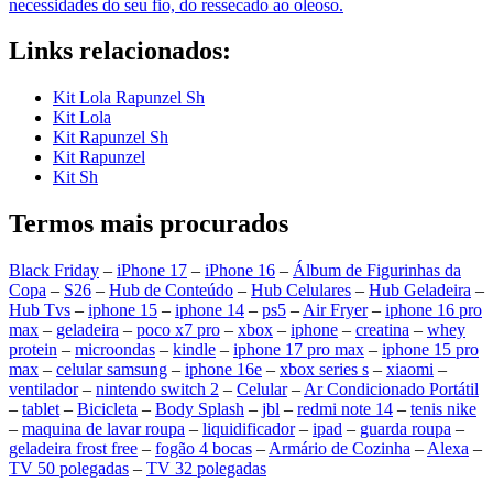
necessidades do seu fio, do ressecado ao oleoso.
Links relacionados:
Kit Lola Rapunzel Sh
Kit Lola
Kit Rapunzel Sh
Kit Rapunzel
Kit Sh
Termos mais procurados
Black Friday
–
iPhone 17
–
iPhone 16
–
Álbum de Figurinhas da
Copa
–
S26
–
Hub de Conteúdo
–
Hub Celulares
–
Hub Geladeira
–
Hub Tvs
–
iphone 15
–
iphone 14
–
ps5
–
Air Fryer
–
iphone 16 pro
max
–
geladeira
–
poco x7 pro
–
xbox
–
iphone
–
creatina
–
whey
protein
–
microondas
–
kindle
–
iphone 17 pro max
–
iphone 15 pro
max
–
celular samsung
–
iphone 16e
–
xbox series s
–
xiaomi
–
ventilador
–
nintendo switch 2
–
Celular
–
Ar Condicionado Portátil
–
tablet
–
Bicicleta
–
Body Splash
–
jbl
–
redmi note 14
–
tenis nike
–
maquina de lavar roupa
–
liquidificador
–
ipad
–
guarda roupa
–
geladeira frost free
–
fogão 4 bocas
–
Armário de Cozinha
–
Alexa
–
TV 50 polegadas
–
TV 32 polegadas