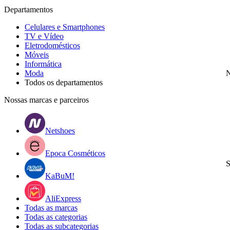
Departamentos
Celulares e Smartphones
TV e Vídeo
Eletrodomésticos
Móveis
Informática
Moda
N
Todos os departamentos
Nossas marcas e parceiros
Netshoes
Epoca Cosméticos
S
KaBuM!
AliExpress
Todas as marcas
Todas as categorias
Todas as subcategorias