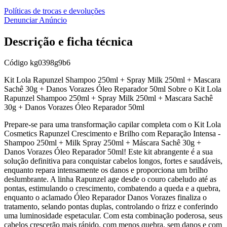
Políticas de trocas e devoluções
Denunciar Anúncio
Descrição e ficha técnica
Código
kg0398g9b6
Kit Lola Rapunzel Shampoo 250ml + Spray Milk 250ml + Mascara
Sachê 30g + Danos Vorazes Óleo Reparador 50ml Sobre o Kit Lola
Rapunzel Shampoo 250ml + Spray Milk 250ml + Mascara Sachê
30g + Danos Vorazes Óleo Reparador 50ml
Prepare-se para uma transformação capilar completa com o Kit Lola
Cosmetics Rapunzel Crescimento e Brilho com Reparação Intensa -
Shampoo 250ml + Milk Spray 250ml + Máscara Sachê 30g +
Danos Vorazes Óleo Reparador 50ml! Este kit abrangente é a sua
solução definitiva para conquistar cabelos longos, fortes e saudáveis,
enquanto repara intensamente os danos e proporciona um brilho
deslumbrante. A linha Rapunzel age desde o couro cabeludo até as
pontas, estimulando o crescimento, combatendo a queda e a quebra,
enquanto o aclamado Óleo Reparador Danos Vorazes finaliza o
tratamento, selando pontas duplas, controlando o frizz e conferindo
uma luminosidade espetacular. Com esta combinação poderosa, seus
cabelos crescerão mais rápido, com menos quebra, sem danos e com