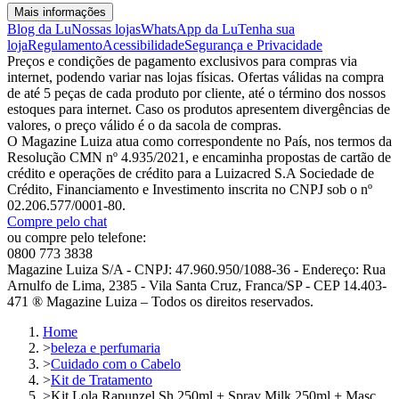
Mais informações
Blog da Lu
Nossas lojas
WhatsApp da Lu
Tenha sua
loja
Regulamento
Acessibilidade
Segurança e Privacidade
Preços e condições de pagamento exclusivos para compras via
internet, podendo variar nas lojas físicas. Ofertas válidas na compra
de até 5 peças de cada produto por cliente, até o término dos nossos
estoques para internet. Caso os produtos apresentem divergências de
valores, o preço válido é o da sacola de compras.
O Magazine Luiza atua como correspondente no País, nos termos da
Resolução CMN nº 4.935/2021, e encaminha propostas de cartão de
crédito e operações de crédito para a Luizacred S.A Sociedade de
Crédito, Financiamento e Investimento inscrita no CNPJ sob o nº
02.206.577/0001-80.
Compre pelo chat
ou compre pelo telefone:
0800 773 3838
Magazine Luiza S/A - CNPJ: 47.960.950/1088-36 - Endereço: Rua
Arnulfo de Lima, 2385 - Vila Santa Cruz, Franca/SP - CEP 14.403-
471 ® Magazine Luiza – Todos os direitos reservados.
Home
>
beleza e perfumaria
>
Cuidado com o Cabelo
>
Kit de Tratamento
>
Kit Lola Rapunzel Sh 250ml + Spray Milk 250ml + Masc