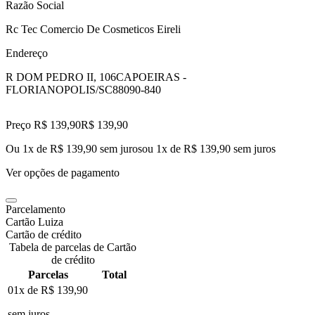
Razão Social
Rc Tec Comercio De Cosmeticos Eireli
Endereço
R DOM PEDRO II, 106
CAPOEIRAS -
FLORIANOPOLIS/SC
88090-840
Preço R$ 139,90
R$
139
,
90
Ou 1x de R$ 139,90 sem juros
ou
1
x de
R$ 139,90
sem juros
Ver opções de pagamento
Parcelamento
Cartão Luiza
Cartão de crédito
Tabela de parcelas de Cartão
de crédito
Parcelas
Total
01x de
R$ 139,90
sem juros