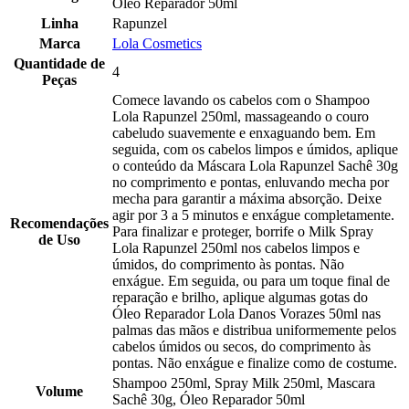
Óleo Reparador 50ml
Linha
Rapunzel
Marca
Lola Cosmetics
Quantidade de
4
Peças
Comece lavando os cabelos com o Shampoo
Lola Rapunzel 250ml, massageando o couro
cabeludo suavemente e enxaguando bem. Em
seguida, com os cabelos limpos e úmidos, aplique
o conteúdo da Máscara Lola Rapunzel Sachê 30g
no comprimento e pontas, enluvando mecha por
mecha para garantir a máxima absorção. Deixe
agir por 3 a 5 minutos e enxágue completamente.
Recomendações
Para finalizar e proteger, borrife o Milk Spray
de Uso
Lola Rapunzel 250ml nos cabelos limpos e
úmidos, do comprimento às pontas. Não
enxágue. Em seguida, ou para um toque final de
reparação e brilho, aplique algumas gotas do
Óleo Reparador Lola Danos Vorazes 50ml nas
palmas das mãos e distribua uniformemente pelos
cabelos úmidos ou secos, do comprimento às
pontas. Não enxágue e finalize como de costume.
Shampoo 250ml, Spray Milk 250ml, Mascara
Volume
Sachê 30g, Óleo Reparador 50ml