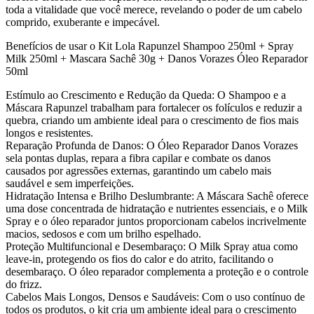
toda a vitalidade que você merece, revelando o poder de um cabelo
comprido, exuberante e impecável.
Benefícios de usar o Kit Lola Rapunzel Shampoo 250ml + Spray
Milk 250ml + Mascara Sachê 30g + Danos Vorazes Óleo Reparador
50ml
Estímulo ao Crescimento e Redução da Queda: O Shampoo e a
Máscara Rapunzel trabalham para fortalecer os folículos e reduzir a
quebra, criando um ambiente ideal para o crescimento de fios mais
longos e resistentes.
Reparação Profunda de Danos: O Óleo Reparador Danos Vorazes
sela pontas duplas, repara a fibra capilar e combate os danos
causados por agressões externas, garantindo um cabelo mais
saudável e sem imperfeições.
Hidratação Intensa e Brilho Deslumbrante: A Máscara Sachê oferece
uma dose concentrada de hidratação e nutrientes essenciais, e o Milk
Spray e o óleo reparador juntos proporcionam cabelos incrivelmente
macios, sedosos e com um brilho espelhado.
Proteção Multifuncional e Desembaraço: O Milk Spray atua como
leave-in, protegendo os fios do calor e do atrito, facilitando o
desembaraço. O óleo reparador complementa a proteção e o controle
do frizz.
Cabelos Mais Longos, Densos e Saudáveis: Com o uso contínuo de
todos os produtos, o kit cria um ambiente ideal para o crescimento