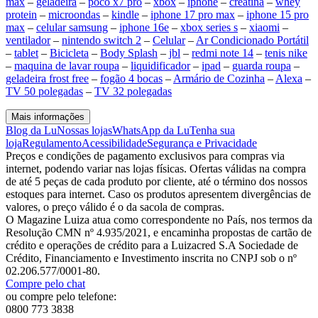
max
–
geladeira
–
poco x7 pro
–
xbox
–
iphone
–
creatina
–
whey
protein
–
microondas
–
kindle
–
iphone 17 pro max
–
iphone 15 pro
max
–
celular samsung
–
iphone 16e
–
xbox series s
–
xiaomi
–
ventilador
–
nintendo switch 2
–
Celular
–
Ar Condicionado Portátil
–
tablet
–
Bicicleta
–
Body Splash
–
jbl
–
redmi note 14
–
tenis nike
–
maquina de lavar roupa
–
liquidificador
–
ipad
–
guarda roupa
–
geladeira frost free
–
fogão 4 bocas
–
Armário de Cozinha
–
Alexa
–
TV 50 polegadas
–
TV 32 polegadas
Mais informações
Blog da Lu
Nossas lojas
WhatsApp da Lu
Tenha sua
loja
Regulamento
Acessibilidade
Segurança e Privacidade
Preços e condições de pagamento exclusivos para compras via
internet, podendo variar nas lojas físicas. Ofertas válidas na compra
de até 5 peças de cada produto por cliente, até o término dos nossos
estoques para internet. Caso os produtos apresentem divergências de
valores, o preço válido é o da sacola de compras.
O Magazine Luiza atua como correspondente no País, nos termos da
Resolução CMN nº 4.935/2021, e encaminha propostas de cartão de
crédito e operações de crédito para a Luizacred S.A Sociedade de
Crédito, Financiamento e Investimento inscrita no CNPJ sob o nº
02.206.577/0001-80.
Compre pelo chat
ou compre pelo telefone:
0800 773 3838