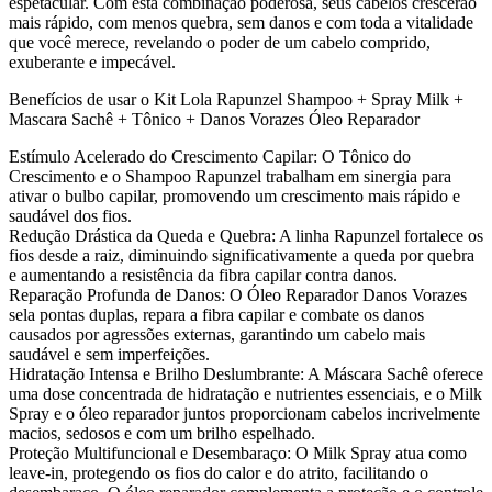
espetacular. Com esta combinação poderosa, seus cabelos crescerão
mais rápido, com menos quebra, sem danos e com toda a vitalidade
que você merece, revelando o poder de um cabelo comprido,
exuberante e impecável.
Benefícios de usar o Kit Lola Rapunzel Shampoo + Spray Milk +
Mascara Sachê + Tônico + Danos Vorazes Óleo Reparador
Estímulo Acelerado do Crescimento Capilar: O Tônico do
Crescimento e o Shampoo Rapunzel trabalham em sinergia para
ativar o bulbo capilar, promovendo um crescimento mais rápido e
saudável dos fios.
Redução Drástica da Queda e Quebra: A linha Rapunzel fortalece os
fios desde a raiz, diminuindo significativamente a queda por quebra
e aumentando a resistência da fibra capilar contra danos.
Reparação Profunda de Danos: O Óleo Reparador Danos Vorazes
sela pontas duplas, repara a fibra capilar e combate os danos
causados por agressões externas, garantindo um cabelo mais
saudável e sem imperfeições.
Hidratação Intensa e Brilho Deslumbrante: A Máscara Sachê oferece
uma dose concentrada de hidratação e nutrientes essenciais, e o Milk
Spray e o óleo reparador juntos proporcionam cabelos incrivelmente
macios, sedosos e com um brilho espelhado.
Proteção Multifuncional e Desembaraço: O Milk Spray atua como
leave-in, protegendo os fios do calor e do atrito, facilitando o