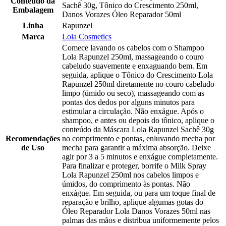
Conteúdo da
Sachê 30g, Tônico do Crescimento 250ml,
Embalagem
Danos Vorazes Óleo Reparador 50ml
Linha
Rapunzel
Marca
Lola Cosmetics
Comece lavando os cabelos com o Shampoo
Lola Rapunzel 250ml, massageando o couro
cabeludo suavemente e enxaguando bem. Em
seguida, aplique o Tônico do Crescimento Lola
Rapunzel 250ml diretamente no couro cabeludo
limpo (úmido ou seco), massageando com as
pontas dos dedos por alguns minutos para
estimular a circulação. Não enxágue. Após o
shampoo, e antes ou depois do tônico, aplique o
conteúdo da Máscara Lola Rapunzel Sachê 30g
Recomendações
no comprimento e pontas, enluvando mecha por
de Uso
mecha para garantir a máxima absorção. Deixe
agir por 3 a 5 minutos e enxágue completamente.
Para finalizar e proteger, borrife o Milk Spray
Lola Rapunzel 250ml nos cabelos limpos e
úmidos, do comprimento às pontas. Não
enxágue. Em seguida, ou para um toque final de
reparação e brilho, aplique algumas gotas do
Óleo Reparador Lola Danos Vorazes 50ml nas
palmas das mãos e distribua uniformemente pelos