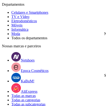
Departamentos
Celulares e Smartphones
TV e Vídeo
Eletrodomésticos
Móveis
Informática
Moda
N
Todos os departamentos
Nossas marcas e parceiros
Netshoes
Epoca Cosméticos
S
KaBuM!
AliExpress
Todas as marcas
Todas as categorias
Todas as subcategorias