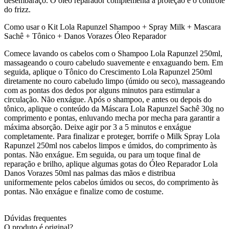
desembaraço. O óleo reparador complementa a proteção e o controle
do frizz.
Como usar o Kit Lola Rapunzel Shampoo + Spray Milk + Mascara
Sachê + Tônico + Danos Vorazes Óleo Reparador
Comece lavando os cabelos com o Shampoo Lola Rapunzel 250ml,
massageando o couro cabeludo suavemente e enxaguando bem. Em
seguida, aplique o Tônico do Crescimento Lola Rapunzel 250ml
diretamente no couro cabeludo limpo (úmido ou seco), massageando
com as pontas dos dedos por alguns minutos para estimular a
circulação. Não enxágue. Após o shampoo, e antes ou depois do
tônico, aplique o conteúdo da Máscara Lola Rapunzel Sachê 30g no
comprimento e pontas, enluvando mecha por mecha para garantir a
máxima absorção. Deixe agir por 3 a 5 minutos e enxágue
completamente. Para finalizar e proteger, borrife o Milk Spray Lola
Rapunzel 250ml nos cabelos limpos e úmidos, do comprimento às
pontas. Não enxágue. Em seguida, ou para um toque final de
reparação e brilho, aplique algumas gotas do Óleo Reparador Lola
Danos Vorazes 50ml nas palmas das mãos e distribua
uniformemente pelos cabelos úmidos ou secos, do comprimento às
pontas. Não enxágue e finalize como de costume.
Dúvidas frequentes
O produto é original?