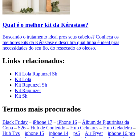
Qual é o melhor kit da Kérastase?
Buscando o tratamento ideal pros seus cabelos? Conheça os
melhores kits da Kérastase e descubra qual linha é ideal pras
necessidades do seu fio, do ressecado ao oleoso.
Links relacionados:
Kit Lola Rapunzel Sh
Kit Lola
Kit Rapunzel Sh
Kit Rapunzel
Kit Sh
Termos mais procurados
Black Friday
–
iPhone 17
–
iPhone 16
–
Álbum de Figurinhas da
Copa
–
S26
–
Hub de Conteúdo
–
Hub Celulares
–
Hub Geladeira
–
Hub Tvs
–
iphone 15
–
iphone 14
–
ps5
–
Air Fryer
–
iphone 16 pro