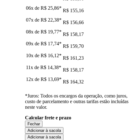
06x de
R$ 25,86
*
R$ 155,16
07x de
R$ 22,38
*
R$ 156,66
08x de
R$ 19,77
*
R$ 158,17
09x de
R$ 17,74
*
R$ 159,70
10x de
R$ 16,12
*
R$ 161,23
11x de
R$ 14,38
*
R$ 158,17
12x de
R$ 13,69
*
R$ 164,32
*Juros: Todos os encargos da operação, como juros,
custo de parcelamento e outras tarifas estão incluídas
neste valor.
Calcular frete e prazo
Fechar
Adicionar à sacola
Adicionar à sacola