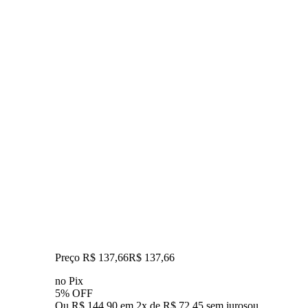
Preço R$ 137,66
R$
137
,
66
no Pix
5% OFF
Ou R$ 144,90 em 2x de R$ 72,45 sem juros
ou