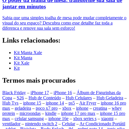
O poder da toalha de mesa: transforme sua sala de
jantar em minutos
Sabia que uma simples toalha de mesa pode mudar completamente o
visual do seu espaço? Descubra como esse detalhe faz toda a
diferença e renove sua sala sem esforço!
Links relacionados:
Kit Manta Xale
Kit Manta
Kit Xale
Kit
Termos mais procurados
Black Friday
–
iPhone 17
–
iPhone 16
–
Álbum de Figurinhas da
Copa
–
S26
–
Hub de Conteúdo
–
Hub Celulares
–
Hub Geladeira
–
Hub Tvs
–
iphone 15
–
iphone 14
–
ps5
–
Air Fryer
–
iphone 16 pro
max
–
geladeira
–
poco x7 pro
–
xbox
–
iphone
–
creatina
–
whey
protein
–
microondas
–
kindle
–
iphone 17 pro max
–
iphone 15 pro
max
–
celular samsung
–
iphone 16e
–
xbox series s
–
xiaomi
–
ventilador
–
nintendo switch 2
–
Celular
–
Ar Condicionado Portátil
–
tablet
–
Bicicleta
–
Body Splash
–
jbl
–
redmi note 14
–
tenis nike