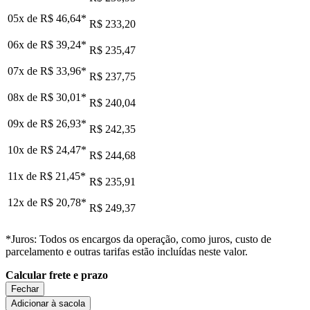
05x de
R$ 46,64
*
R$ 233,20
06x de
R$ 39,24
*
R$ 235,47
07x de
R$ 33,96
*
R$ 237,75
08x de
R$ 30,01
*
R$ 240,04
09x de
R$ 26,93
*
R$ 242,35
10x de
R$ 24,47
*
R$ 244,68
11x de
R$ 21,45
*
R$ 235,91
12x de
R$ 20,78
*
R$ 249,37
*Juros: Todos os encargos da operação, como juros, custo de
parcelamento e outras tarifas estão incluídas neste valor.
Calcular frete e prazo
Fechar
Adicionar à sacola