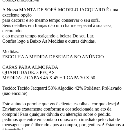
A Nossa MANTA DE SOFÁ MODELO JACQUARD É uma
excelente opção
para decorar e ao mesmo tempo conservar o seu sofá.
Seus detalhes em franjas dão um charme especial à sua casa,
decorando
e ao mesmo tempo realçando a beleza Do seu Lar.
Confira logo a Baixo As Medidas e outras dúvidas.
Medidas:
ESCOLHA A MEDIDA DESEJADA NO ANÚNCIO
CAPAS PARA ALMOFADA
QUANTIDADE: 3 PEÇAS
MEDIDA: 2 CAPAS 45 X 45 + 1 CAPA 30 X 50
Tecido: Tecido Jacquard 58% Algodão 42% Poliéster, Pré-lavado
(não encolhe)
Este anúncio permite que você cliente, escolha a cor que deseja!
Enviamos exatamente conforme a cor selecionada no ato da
compra!! Para qualquer dúvida ou alteração sobre o pedido,
pedimos que entre em contato conosco em imediato pelo chat de
mensagens que é liberado após a compra, por gentileza! Estamos à
disposição!