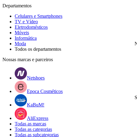
Departamentos
Celulares e Smartphones
TV e Vídeo
Eletrodomésticos
Móveis
Informática
Moda
N
Todos os departamentos
Nossas marcas e parceiros
Netshoes
Epoca Cosméticos
S
KaBuM!
AliExpress
Todas as marcas
Todas as categorias
Todas as subcategorias