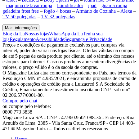
–
maquina de lavar roupa
–
liquidificador
–
ipad
–
guarda roupa
–
geladeira frost free
–
fogão 4 bocas
–
Armário de Cozinha
–
Alexa
–
TV 50 polegadas
–
TV 32 polegadas
Mais informações
Blog da Lu
Nossas lojas
WhatsApp da Lu
Tenha sua
loja
Regulamento
Acessibilidade
Segurança e Privacidade
Preços e condições de pagamento exclusivos para compras via
internet, podendo variar nas lojas físicas. Ofertas válidas na compra
de até 5 peças de cada produto por cliente, até o término dos nossos
estoques para internet. Caso os produtos apresentem divergências de
valores, o preço válido é o da sacola de compras.
O Magazine Luiza atua como correspondente no País, nos termos da
Resolução CMN nº 4.935/2021, e encaminha propostas de cartão de
crédito e operações de crédito para a Luizacred S.A Sociedade de
Crédito, Financiamento e Investimento inscrita no CNPJ sob o nº
02.206.577/0001-80.
Compre pelo chat
ou compre pelo telefone:
0800 773 3838
Magazine Luiza S/A - CNPJ: 47.960.950/1088-36 - Endereço: Rua
Arnulfo de Lima, 2385 - Vila Santa Cruz, Franca/SP - CEP 14.403-
471 ® Magazine Luiza – Todos os direitos reservados.