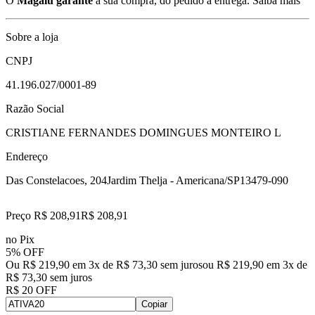
O
Magalu garante
a sua compra, do pedido à entrega.
Saiba mais
Sobre a loja
CNPJ
41.196.027/0001-89
Razão Social
CRISTIANE FERNANDES DOMINGUES MONTEIRO L
Endereço
Das Constelacoes, 204
Jardim Thelja - Americana/SP
13479-090
Preço R$ 208,91
R$
208
,
91
no Pix
5% OFF
Ou R$ 219,90 em 3x de R$ 73,30 sem juros
ou
R$ 219,90
em
3
x de
R$ 73,30
sem juros
R$ 20 OFF
Copiar