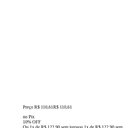
Preço R$ 110,61
R$
110
,
61
no Pix
10% OFF
Ou 1x de R$ 122,90 sem juros
ou
1
x de
R$ 122,90
sem