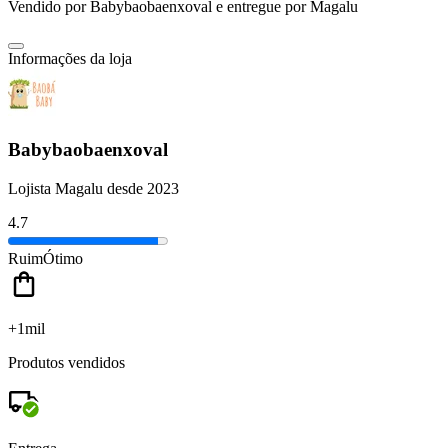
Vendido por
Babybaobaenxoval
e entregue por
Magalu
Informações da loja
Babybaobaenxoval
Lojista Magalu desde 2023
4.7
Ruim
Ótimo
+1mil
Produtos vendidos