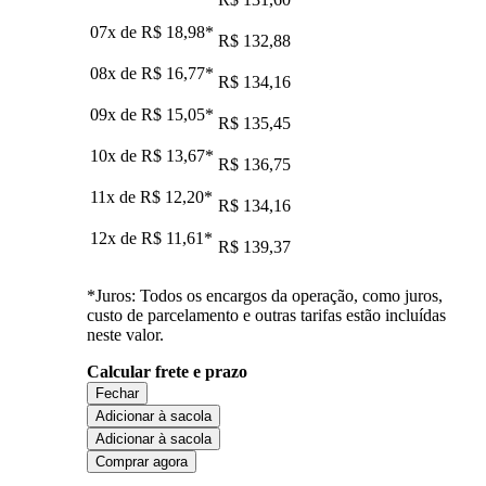
07x de
R$ 18,98
*
R$ 132,88
08x de
R$ 16,77
*
R$ 134,16
09x de
R$ 15,05
*
R$ 135,45
10x de
R$ 13,67
*
R$ 136,75
11x de
R$ 12,20
*
R$ 134,16
12x de
R$ 11,61
*
R$ 139,37
*Juros: Todos os encargos da operação, como juros,
custo de parcelamento e outras tarifas estão incluídas
neste valor.
Calcular frete e prazo
Fechar
Adicionar à sacola
Adicionar à sacola
Comprar agora