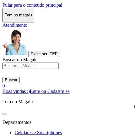
Pular para o conteudo principal
Tem no magalu
Atendimento
Digite seu CEP
Buscar no Magalu
Buscar
0
Boas vindas :)
Entre ou Cadastre-se
Tem no Magalu
D
Departamentos
Celulares e Smartphones