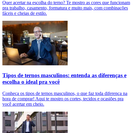
Quer acertar na escolha do terno? Te mostro as cores que funcionam
pra trabalho, casamento, formatura e muito mais, com combinações
fáceis e cheias de estilo.
Tipos de ternos masculinos: entenda as diferenças e
escolha o ideal pra você
Conheça os tipos de ternos masculinos, o que faz toda diferença na
hora de comprar! Aqui te mostro os cortes, tecidos e ocasiões pra
você acertar em cheio.