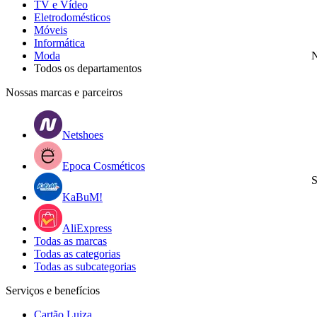
TV e Vídeo
Eletrodomésticos
Móveis
Informática
Moda
N
Todos os departamentos
Nossas marcas e parceiros
Netshoes
Epoca Cosméticos
S
KaBuM!
AliExpress
Todas as marcas
Todas as categorias
Todas as subcategorias
Serviços e benefícios
Cartão Luiza