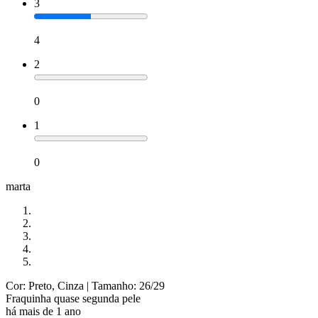
3
4
2
0
1
0
marta
Cor: Preto, Cinza
| Tamanho: 26/29
Fraquinha quase segunda pele
há mais de 1 ano