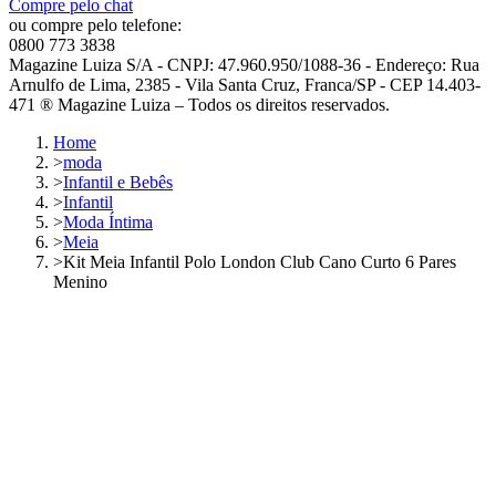
Compre pelo chat
ou compre pelo telefone:
0800 773 3838
Magazine Luiza S/A - CNPJ: 47.960.950/1088-36 - Endereço: Rua
Arnulfo de Lima, 2385 - Vila Santa Cruz, Franca/SP - CEP 14.403-
471 ® Magazine Luiza – Todos os direitos reservados.
Home
>
moda
>
Infantil e Bebês
>
Infantil
>
Moda Íntima
>
Meia
>
Kit Meia Infantil Polo London Club Cano Curto 6 Pares
Menino