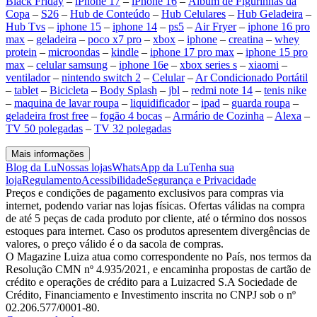
Black Friday
–
iPhone 17
–
iPhone 16
–
Álbum de Figurinhas da
Copa
–
S26
–
Hub de Conteúdo
–
Hub Celulares
–
Hub Geladeira
–
Hub Tvs
–
iphone 15
–
iphone 14
–
ps5
–
Air Fryer
–
iphone 16 pro
max
–
geladeira
–
poco x7 pro
–
xbox
–
iphone
–
creatina
–
whey
protein
–
microondas
–
kindle
–
iphone 17 pro max
–
iphone 15 pro
max
–
celular samsung
–
iphone 16e
–
xbox series s
–
xiaomi
–
ventilador
–
nintendo switch 2
–
Celular
–
Ar Condicionado Portátil
–
tablet
–
Bicicleta
–
Body Splash
–
jbl
–
redmi note 14
–
tenis nike
–
maquina de lavar roupa
–
liquidificador
–
ipad
–
guarda roupa
–
geladeira frost free
–
fogão 4 bocas
–
Armário de Cozinha
–
Alexa
–
TV 50 polegadas
–
TV 32 polegadas
Mais informações
Blog da Lu
Nossas lojas
WhatsApp da Lu
Tenha sua
loja
Regulamento
Acessibilidade
Segurança e Privacidade
Preços e condições de pagamento exclusivos para compras via
internet, podendo variar nas lojas físicas. Ofertas válidas na compra
de até 5 peças de cada produto por cliente, até o término dos nossos
estoques para internet. Caso os produtos apresentem divergências de
valores, o preço válido é o da sacola de compras.
O Magazine Luiza atua como correspondente no País, nos termos da
Resolução CMN nº 4.935/2021, e encaminha propostas de cartão de
crédito e operações de crédito para a Luizacred S.A Sociedade de
Crédito, Financiamento e Investimento inscrita no CNPJ sob o nº
02.206.577/0001-80.