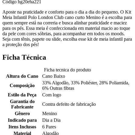
Código
hg20eha221
Aposte na praticidade e conforto para o dia a dia do pequeno. O Kit
Meia Infantil Polo London Club cano curto Menino é a escolha para
quem sempre está na correria e busca alinhar praticidade e maciez
para os pés. Essa meia é confeccionada em material macio ao toque
da pele com cores sóbrias, para acompanhar em todos os moods.
Seja com tênis, papete ou slide, escolha esse kit de meia infantil para
a proteção dos pés!
Ficha Técnica
Ficha tecnica do produto
Altura do Cano
Cano Baixo
33% Algodão, 33% Poliéster, 28% Poliamida,
Composição
6% Outras fibras
Estilo da Peça
Com logo
Garantia do
Contra defeito de fabricação
Fabricante
Gênero
Menino
Indicado para
Dia a Dia
Itens Inclusos
6 Pares
Material
Algodão