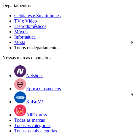
Departamentos
Celulares e Smartphones
TV e Vídeo
Eletrodomésticos
Móveis
Informática
Moda
N
Todos os departamentos
Nossas marcas e parceiros
Netshoes
Epoca Cosméticos
S
KaBuM!
AliExpress
Todas as marcas
Todas as categorias
Todas as subcategorias