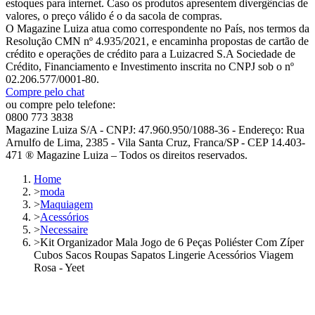
estoques para internet. Caso os produtos apresentem divergências de
valores, o preço válido é o da sacola de compras.
O Magazine Luiza atua como correspondente no País, nos termos da
Resolução CMN nº 4.935/2021, e encaminha propostas de cartão de
crédito e operações de crédito para a Luizacred S.A Sociedade de
Crédito, Financiamento e Investimento inscrita no CNPJ sob o nº
02.206.577/0001-80.
Compre pelo chat
ou compre pelo telefone:
0800 773 3838
Magazine Luiza S/A - CNPJ: 47.960.950/1088-36 - Endereço: Rua
Arnulfo de Lima, 2385 - Vila Santa Cruz, Franca/SP - CEP 14.403-
471 ® Magazine Luiza – Todos os direitos reservados.
Home
>
moda
>
Maquiagem
>
Acessórios
>
Necessaire
>
Kit Organizador Mala Jogo de 6 Peças Poliéster Com Zíper
Cubos Sacos Roupas Sapatos Lingerie Acessórios Viagem
Rosa - Yeet