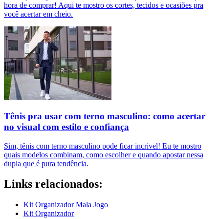
hora de comprar! Aqui te mostro os cortes, tecidos e ocasiões pra
você acertar em cheio.
Tênis pra usar com terno masculino: como acertar
no visual com estilo e confiança
Sim, tênis com terno masculino pode ficar incrível! Eu te mostro
quais modelos combinam, como escolher e quando apostar nessa
dupla que é pura tendência.
Links relacionados:
Kit Organizador Mala Jogo
Kit Organizador