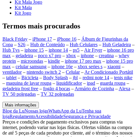
Kit Mala Jogo
Kit Mala
Kit Jogo
Termos mais procurados
Black Friday
–
iPhone 17
–
iPhone 16
–
Álbum de Figurinhas da
Copa
–
S26
–
Hub de Conteúdo
–
Hub Celulares
–
Hub Geladeira
–
Hub Tvs
–
iphone 15
–
iphone 14
–
ps5
–
Air Fryer
–
iphone 16 pro
max
–
geladeira
–
poco x7 pro
–
xbox
–
iphone
–
creatina
–
whey
protein
–
microondas
–
kindle
–
iphone 17 pro max
–
iphone 15 pro
max
–
celular samsung
–
iphone 16e
–
xbox series s
–
xiaomi
–
ventilador
–
nintendo switch 2
–
Celular
–
Ar Condicionado Portátil
–
tablet
–
Bicicleta
–
Body Splash
–
jbl
–
redmi note 14
–
tenis nike
–
maquina de lavar roupa
–
liquidificador
–
ipad
–
guarda roupa
–
geladeira frost free
–
fogão 4 bocas
–
Armário de Cozinha
–
Alexa
–
TV 50 polegadas
–
TV 32 polegadas
Mais informações
Blog da Lu
Nossas lojas
WhatsApp da Lu
Tenha sua
loja
Regulamento
Acessibilidade
Segurança e Privacidade
Preços e condições de pagamento exclusivos para compras via
internet, podendo variar nas lojas físicas. Ofertas válidas na compra
de até 5 peças de cada produto por cliente, até o término dos nossos