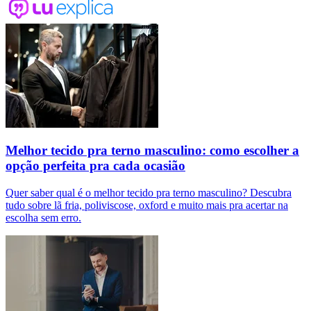
Melhor tecido pra terno masculino: como escolher a
opção perfeita pra cada ocasião
Quer saber qual é o melhor tecido pra terno masculino? Descubra
tudo sobre lã fria, poliviscose, oxford e muito mais pra acertar na
escolha sem erro.