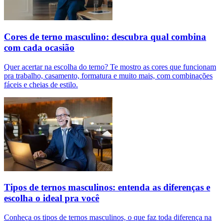
Cores de terno masculino: descubra qual combina
com cada ocasião
Quer acertar na escolha do terno? Te mostro as cores que funcionam
pra trabalho, casamento, formatura e muito mais, com combinações
fáceis e cheias de estilo.
Tipos de ternos masculinos: entenda as diferenças e
escolha o ideal pra você
Conheça os tipos de ternos masculinos, o que faz toda diferença na