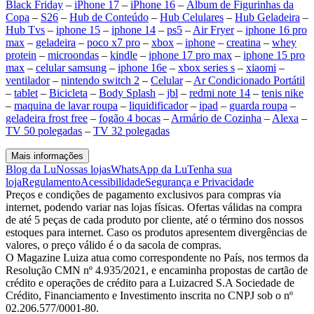
Black Friday
–
iPhone 17
–
iPhone 16
–
Álbum de Figurinhas da
Copa
–
S26
–
Hub de Conteúdo
–
Hub Celulares
–
Hub Geladeira
–
Hub Tvs
–
iphone 15
–
iphone 14
–
ps5
–
Air Fryer
–
iphone 16 pro
max
–
geladeira
–
poco x7 pro
–
xbox
–
iphone
–
creatina
–
whey
protein
–
microondas
–
kindle
–
iphone 17 pro max
–
iphone 15 pro
max
–
celular samsung
–
iphone 16e
–
xbox series s
–
xiaomi
–
ventilador
–
nintendo switch 2
–
Celular
–
Ar Condicionado Portátil
–
tablet
–
Bicicleta
–
Body Splash
–
jbl
–
redmi note 14
–
tenis nike
–
maquina de lavar roupa
–
liquidificador
–
ipad
–
guarda roupa
–
geladeira frost free
–
fogão 4 bocas
–
Armário de Cozinha
–
Alexa
–
TV 50 polegadas
–
TV 32 polegadas
Mais informações
Blog da Lu
Nossas lojas
WhatsApp da Lu
Tenha sua
loja
Regulamento
Acessibilidade
Segurança e Privacidade
Preços e condições de pagamento exclusivos para compras via
internet, podendo variar nas lojas físicas. Ofertas válidas na compra
de até 5 peças de cada produto por cliente, até o término dos nossos
estoques para internet. Caso os produtos apresentem divergências de
valores, o preço válido é o da sacola de compras.
O Magazine Luiza atua como correspondente no País, nos termos da
Resolução CMN nº 4.935/2021, e encaminha propostas de cartão de
crédito e operações de crédito para a Luizacred S.A Sociedade de
Crédito, Financiamento e Investimento inscrita no CNPJ sob o nº
02.206.577/0001-80.