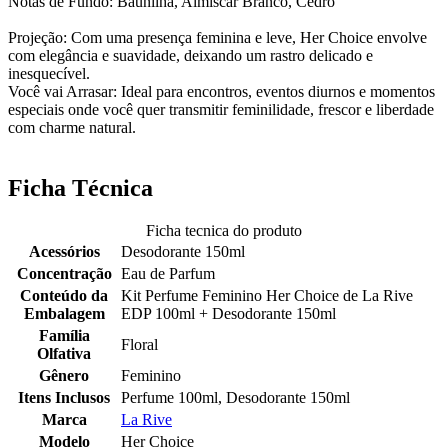
Notas de Fundo: Baunilha, Almíscar Branco, Cedro
Projeção: Com uma presença feminina e leve, Her Choice envolve
com elegância e suavidade, deixando um rastro delicado e
inesquecível.
Você vai Arrasar: Ideal para encontros, eventos diurnos e momentos
especiais onde você quer transmitir feminilidade, frescor e liberdade
com charme natural.
Ficha Técnica
Ficha tecnica do produto
Acessórios
Desodorante 150ml
Concentração
Eau de Parfum
Conteúdo da
Kit Perfume Feminino Her Choice de La Rive
Embalagem
EDP 100ml + Desodorante 150ml
Família
Floral
Olfativa
Gênero
Feminino
Itens Inclusos
Perfume 100ml, Desodorante 150ml
Marca
La Rive
Modelo
Her Choice