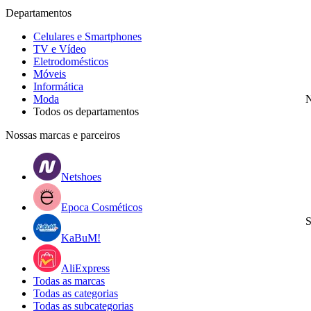
Departamentos
Celulares e Smartphones
TV e Vídeo
Eletrodomésticos
Móveis
Informática
Moda
N
Todos os departamentos
Nossas marcas e parceiros
Netshoes
Epoca Cosméticos
S
KaBuM!
AliExpress
Todas as marcas
Todas as categorias
Todas as subcategorias