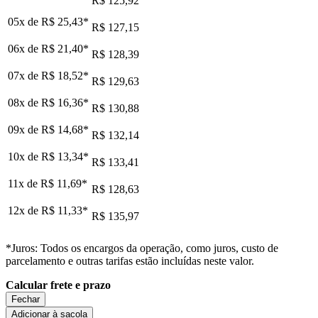
R$ 125,92
05x de
R$ 25,43
*
R$ 127,15
06x de
R$ 21,40
*
R$ 128,39
07x de
R$ 18,52
*
R$ 129,63
08x de
R$ 16,36
*
R$ 130,88
09x de
R$ 14,68
*
R$ 132,14
10x de
R$ 13,34
*
R$ 133,41
11x de
R$ 11,69
*
R$ 128,63
12x de
R$ 11,33
*
R$ 135,97
*Juros: Todos os encargos da operação, como juros, custo de
parcelamento e outras tarifas estão incluídas neste valor.
Calcular frete e prazo
Fechar
Adicionar à sacola