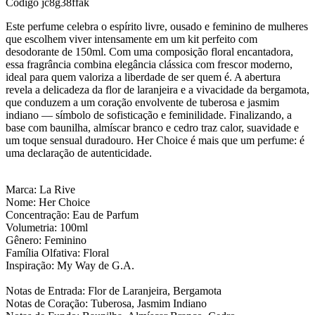
Código
jc8g38ffak
Este perfume celebra o espírito livre, ousado e feminino de mulheres
que escolhem viver intensamente em um kit perfeito com
desodorante de 150ml. Com uma composição floral encantadora,
essa fragrância combina elegância clássica com frescor moderno,
ideal para quem valoriza a liberdade de ser quem é. A abertura
revela a delicadeza da flor de laranjeira e a vivacidade da bergamota,
que conduzem a um coração envolvente de tuberosa e jasmim
indiano — símbolo de sofisticação e feminilidade. Finalizando, a
base com baunilha, almíscar branco e cedro traz calor, suavidade e
um toque sensual duradouro. Her Choice é mais que um perfume: é
uma declaração de autenticidade.
Marca: La Rive
Nome: Her Choice
Concentração: Eau de Parfum
Volumetria: 100ml
Gênero: Feminino
Família Olfativa: Floral
Inspiração: My Way de G.A.
Notas de Entrada: Flor de Laranjeira, Bergamota
Notas de Coração: Tuberosa, Jasmim Indiano