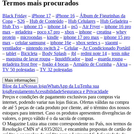
Termos mais procurados
Black Friday
–
iPhone 17
–
iPhone 16
–
Álbum de Figurinhas da
Copa
–
S26
–
Hub de Conteúdo
–
Hub Celulares
–
Hub Geladeira
–
Hub Tvs
–
iphone 15
–
iphone 14
–
ps5
–
Air Fryer
–
iphone 16 pro
max
–
geladeira
–
poco x7 pro
–
xbox
–
iphone
–
creatina
–
whey
protein
–
microondas
–
kindle
–
iphone 17 pro max
–
iphone 15 pro
max
–
celular samsung
–
iphone 16e
–
xbox series s
–
xiaomi
–
ventilador
–
nintendo switch 2
–
Celular
–
Ar Condicionado Portátil
–
tablet
–
Bicicleta
–
Body Splash
–
jbl
–
redmi note 14
–
tenis nike
–
maquina de lavar roupa
–
liquidificador
–
ipad
–
guarda roupa
–
geladeira frost free
–
fogão 4 bocas
–
Armário de Cozinha
–
Alexa
–
TV 50 polegadas
–
TV 32 polegadas
Mais informações
Blog da Lu
Nossas lojas
WhatsApp da Lu
Tenha sua
loja
Regulamento
Acessibilidade
Segurança e Privacidade
Preços e condições de pagamento exclusivos para compras via
internet, podendo variar nas lojas físicas. Ofertas válidas na compra
de até 5 peças de cada produto por cliente, até o término dos nossos
estoques para internet. Caso os produtos apresentem divergências de
valores, o preço válido é o da sacola de compras.
O Magazine Luiza atua como correspondente no País, nos termos da
Resolução CMN nº 4.935/2021, e encaminha propostas de cartão de