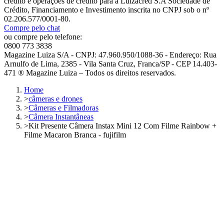
crédito e operações de crédito para a Luizacred S.A Sociedade de
Crédito, Financiamento e Investimento inscrita no CNPJ sob o nº
02.206.577/0001-80.
Compre pelo chat
ou compre pelo telefone:
0800 773 3838
Magazine Luiza S/A - CNPJ: 47.960.950/1088-36 - Endereço: Rua
Arnulfo de Lima, 2385 - Vila Santa Cruz, Franca/SP - CEP 14.403-
471 ® Magazine Luiza – Todos os direitos reservados.
Home
>
câmeras e drones
>
Câmeras e Filmadoras
>
Câmera Instantâneas
>
Kit Presente Câmera Instax Mini 12 Com Filme Rainbow +
Filme Macaron Branca - fujifilm