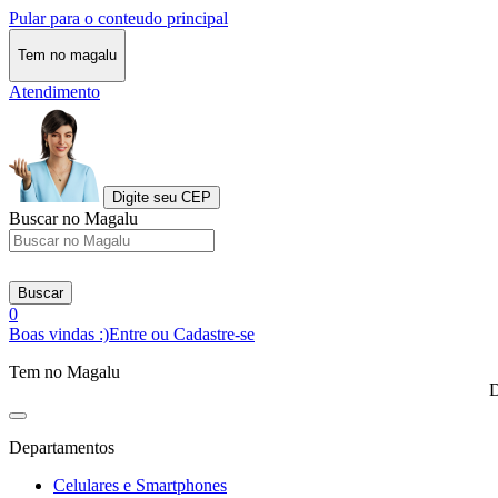
Pular para o conteudo principal
Tem no magalu
Atendimento
Digite seu CEP
Buscar no Magalu
Buscar
0
Boas vindas :)
Entre ou Cadastre-se
Tem no Magalu
D
Departamentos
Celulares e Smartphones