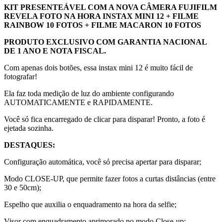
KIT PRESENTEÁVEL COM A NOVA CÂMERA FUJIFILM
REVELA FOTO NA HORA INSTAX MINI 12 + FILME
RAINBOW 10 FOTOS + FILME MACARON 10 FOTOS
PRODUTO EXCLUSIVO COM GARANTIA NACIONAL
DE 1 ANO E NOTA FISCAL.
Com apenas dois botões, essa instax mini 12 é muito fácil de
fotografar!
Ela faz toda medição de luz do ambiente configurando
AUTOMATICAMENTE e RAPIDAMENTE.
Você só fica encarregado de clicar para disparar! Pronto, a foto é
ejetada sozinha.
DESTAQUES:
Configuração automática, você só precisa apertar para disparar;
Modo CLOSE-UP, que permite fazer fotos a curtas distâncias (entre
30 e 50cm);
Espelho que auxilia o enquadramento na hora da selfie;
Visor com enquadramento aprimorado no modo Close-up;