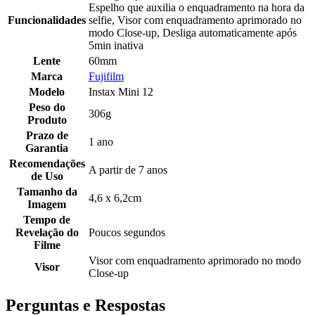
Espelho que auxilia o enquadramento na hora da
Funcionalidades
selfie, Visor com enquadramento aprimorado no
modo Close-up, Desliga automaticamente após
5min inativa
Lente
60mm
Marca
Fujifilm
Modelo
Instax Mini 12
Peso do
306g
Produto
Prazo de
1 ano
Garantia
Recomendações
A partir de 7 anos
de Uso
Tamanho da
4,6 x 6,2cm
Imagem
Tempo de
Revelação do
Poucos segundos
Filme
Visor com enquadramento aprimorado no modo
Visor
Close-up
Perguntas e Respostas