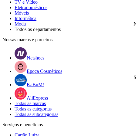
TV e Vídeo
Eletrodomésticos
Móveis
Informática
Moda
N
Todos os departamentos
Nossas marcas e parceiros
Netshoes
Epoca Cosméticos
S
KaBuM!
AliExpress
Todas as marcas
Todas as categorias
Todas as subcategorias
Serviços e benefícios
Cartão Luiza