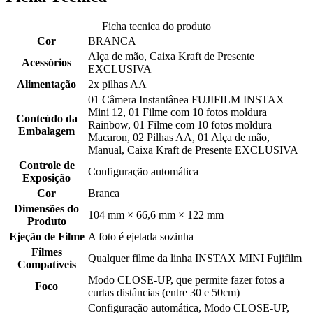
Ficha tecnica do produto
Cor
BRANCA
Alça de mão, Caixa Kraft de Presente
Acessórios
EXCLUSIVA
Alimentação
2x pilhas AA
01 Câmera Instantânea FUJIFILM INSTAX
Mini 12, 01 Filme com 10 fotos moldura
Conteúdo da
Rainbow, 01 Filme com 10 fotos moldura
Embalagem
Macaron, 02 Pilhas AA, 01 Alça de mão,
Manual, Caixa Kraft de Presente EXCLUSIVA
Controle de
Configuração automática
Exposição
Cor
Branca
Dimensões do
104 mm × 66,6 mm × 122 mm
Produto
Ejeção de Filme
A foto é ejetada sozinha
Filmes
Qualquer filme da linha INSTAX MINI Fujifilm
Compatíveis
Modo CLOSE-UP, que permite fazer fotos a
Foco
curtas distâncias (entre 30 e 50cm)
Configuração automática, Modo CLOSE-UP,